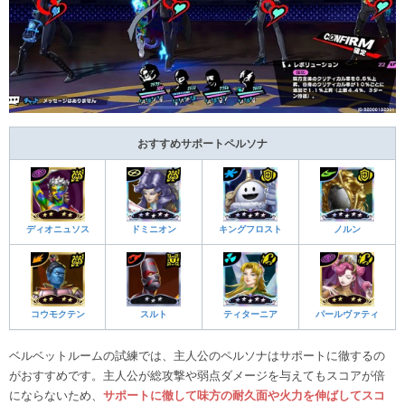
おすすめサポートペルソナ
ディオニュソス
ドミニオン
キングフロスト
ノルン
コウモクテン
スルト
ティターニア
パールヴァティ
ベルベットルームの試練では、主人公のペルソナはサポートに徹するの
がおすすめです。主人公が総攻撃や弱点ダメージを与えてもスコアが倍
にならないため、
サポートに徹して味方の耐久面や火力を伸ばしてスコ