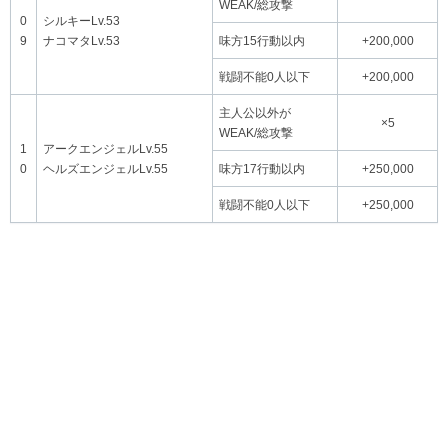
WEAK/総攻撃
0
シルキーLv.53
9
ナコマタLv.53
味方15行動以内
+200,000
戦闘不能0人以下
+200,000
主人公以外が
×5
WEAK/総攻撃
1
アークエンジェルLv.55
0
ヘルズエンジェルLv.55
味方17行動以内
+250,000
戦闘不能0人以下
+250,000