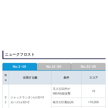
ニュークフロスト
No.1~10
No.11~20
No.21~25
N
出現する敵
条件
スコア
o
主人公以外が
×5
WEAK/総攻撃
0
ジャックランタンLv.32×3
1
カハクLv.32×2
味方12行動以内
+70,000