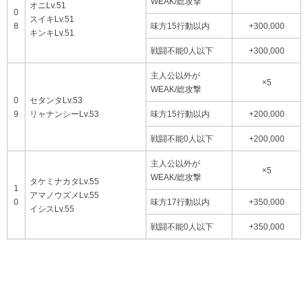
WEAK/総攻撃
オニLv.51
0
スイキLv.51
8
味方15行動以内
+300,000
キンキLv.51
戦闘不能0人以下
+300,000
主人公以外が
×5
WEAK/総攻撃
0
セタンタLv.53
9
リャナンシーLv.53
味方15行動以内
+200,000
戦闘不能0人以下
+200,000
主人公以外が
×5
WEAK/総攻撃
タケミナカタLv.55
1
アマノウズメLv.55
0
味方17行動以内
+350,000
イシスLv.55
戦闘不能0人以下
+350,000