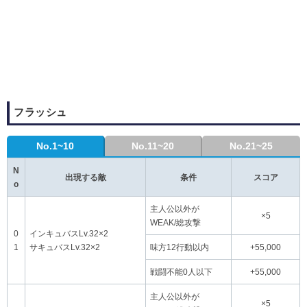
フラッシュ
No.1~10
No.11~20
No.21~25
N
出現する敵
条件
スコア
o
主人公以外が
×5
WEAK/総攻撃
0
インキュバスLv.32×2
1
サキュバスLv.32×2
味方12行動以内
+55,000
戦闘不能0人以下
+55,000
主人公以外が
×5