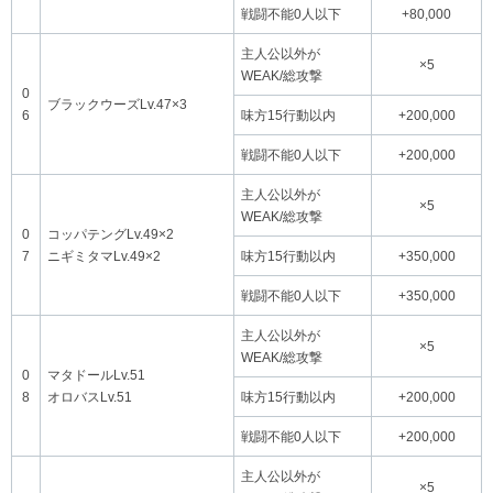
戦闘不能0人以下
+80,000
主人公以外が
×5
WEAK/総攻撃
0
ブラックウーズLv.47×3
6
味方15行動以内
+200,000
戦闘不能0人以下
+200,000
主人公以外が
×5
WEAK/総攻撃
0
コッパテングLv.49×2
7
ニギミタマLv.49×2
味方15行動以内
+350,000
戦闘不能0人以下
+350,000
主人公以外が
×5
WEAK/総攻撃
0
マタドールLv.51
8
オロバスLv.51
味方15行動以内
+200,000
戦闘不能0人以下
+200,000
主人公以外が
×5