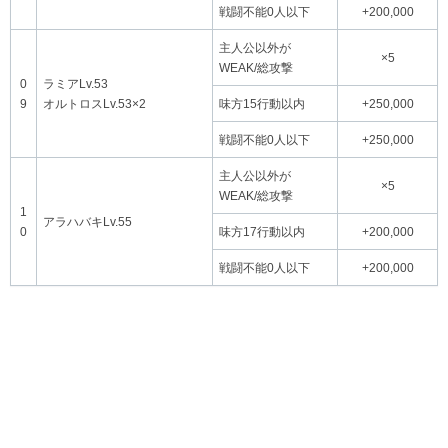
戦闘不能0人以下
+200,000
主人公以外が
×5
WEAK/総攻撃
0
ラミアLv.53
9
オルトロスLv.53×2
味方15行動以内
+250,000
戦闘不能0人以下
+250,000
主人公以外が
×5
WEAK/総攻撃
1
アラハバキLv.55
0
味方17行動以内
+200,000
戦闘不能0人以下
+200,000