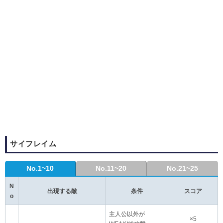
サイフレイム
No.1~10
No.11~20
No.21~25
N
出現する敵
条件
スコア
o
主人公以外が
×5