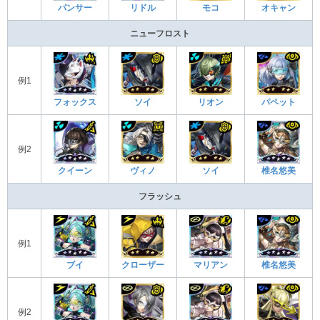
パンサー
リドル
モコ
オキャン
ニューフロスト
例1
フォックス
ソイ
リオン
パペット
例2
クイーン
ヴィノ
ソイ
椎名悠美
フラッシュ
例1
ブイ
クローザー
マリアン
椎名悠美
例2