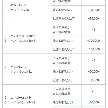
WEAK/総攻撃
0
マカミLv.35
2
ケルピーLv.35
味方12行動以内
+35,000
戦闘不能0人以下
+35,000
主人公以外が
×5
WEAK/総攻撃
0
オンモラキLv.38×3
3
オバリヨンLv.38×2
味方12行動以内
+100,000
戦闘不能0人以下
+100,000
主人公以外が
×5
WEAK/総攻撃
0
ゲンブLv.41
4
アプサラスLv.41
味方12行動以内
+50,000
戦闘不能0人以下
+50,000
主人公以外が
×5
WEAK/総攻撃
0
エリゴールLv.44
5
バイコーンLv.44×2
味方14行動以内
+80,000