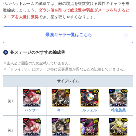
ベルベットルームの試練では、敵の弱点を複数突ける属性のキャラを複
数編成しましょう。
ダウン値を削って総攻撃や弱点ダメージを与えると
スコアを大量に獲得
でき、星を取りやすくなります。
最強キャラ一覧はこちら
各ステージのおすすめ編成例
※主人公は固定のため記載していません。
※「トライアル」はステージ毎に必要属性が異なるため記載していません。
サイフレイム
例1
パンサー
キー
ルフェル
椎名悠美
例2