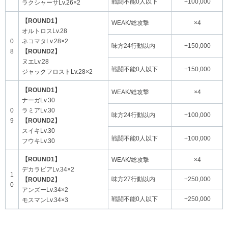
戦闘不能0人以下
+100,000
ラクシャーサLv.26×2
【ROUND1】
WEAK/総攻撃
×4
オルトロスLv.28
0
ネコマタLv.28×2
味方24行動以内
+150,000
8
【ROUND2】
ヌエLv.28
戦闘不能0人以下
+150,000
ジャックフロストLv.28×2
【ROUND1】
WEAK/総攻撃
×4
ナーガLv.30
0
ラミアLv.30
味方24行動以内
+100,000
9
【ROUND2】
スイキLv.30
戦闘不能0人以下
+100,000
フウキLv.30
【ROUND1】
WEAK/総攻撃
×4
デカラビアLv.34×2
1
味方27行動以内
+250,000
【ROUND2】
0
アンズーLv.34×2
戦闘不能0人以下
+250,000
モスマンLv.34×3