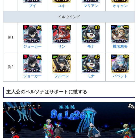
ブイ
ユキ
マリアン
オキャン
イルウインド
例1
ジョーカー
リン
モナ
椎名悠美
例2
ジョーカー
フルーレ
モナ
パペット
主人公のペルソナはサポートに徹する