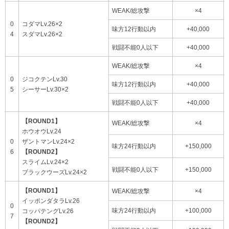
WEAK/総攻撃
×4
0
コダマLv.26×2
味方12行動以内
+40,000
4
スダマLv.26×2
戦闘不能0人以下
+40,000
WEAK/総攻撃
×4
0
ジコクテンLv.30
味方12行動以内
+40,000
5
シーサーLv.30×2
戦闘不能0人以下
+40,000
【ROUND1】
WEAK/総攻撃
×4
ホウオウLv.24
0
ザントマンLv.24×2
味方24行動以内
+150,000
6
【ROUND2】
スライムLv.24×2
戦闘不能0人以下
+150,000
ブラックウーズLv.24×2
【ROUND1】
WEAK/総攻撃
×4
イッポンダタラLv.26
0
味方24行動以内
+100,000
コッパテングLv.26
7
【ROUND2】