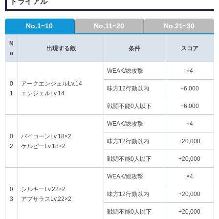
トライアル
No.1~10
No.11~20
No.21~30
N
出現する敵
条件
スコア
o
WEAK/総攻撃
×4
0
アークエンジェルLv.14
味方12行動以内
+6,000
1
エンジェルLv.14
戦闘不能0人以下
+6,000
WEAK/総攻撃
×4
0
バイコーンLv.18×2
味方12行動以内
+20,000
2
ケルピーLv.18×2
戦闘不能0人以下
+20,000
WEAK/総攻撃
×4
0
シルキーLv.22×2
味方12行動以内
+20,000
3
アプサラスLv.22×2
戦闘不能0人以下
+20,000