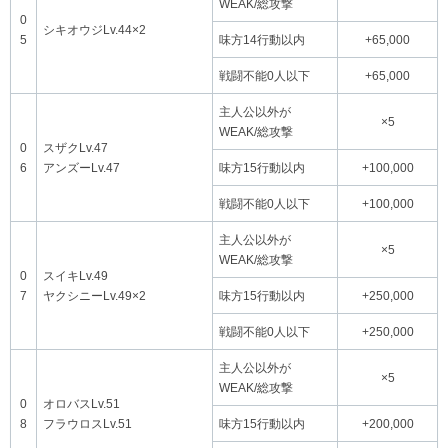
WEAK/総攻撃
0
シキオウジLv.44×2
5
味方14行動以内
+65,000
戦闘不能0人以下
+65,000
主人公以外が
×5
WEAK/総攻撃
0
スザクLv.47
6
アンズーLv.47
味方15行動以内
+100,000
戦闘不能0人以下
+100,000
主人公以外が
×5
WEAK/総攻撃
0
スイキLv.49
7
ヤクシニーLv.49×2
味方15行動以内
+250,000
戦闘不能0人以下
+250,000
主人公以外が
×5
WEAK/総攻撃
0
オロバスLv.51
8
フラウロスLv.51
味方15行動以内
+200,000