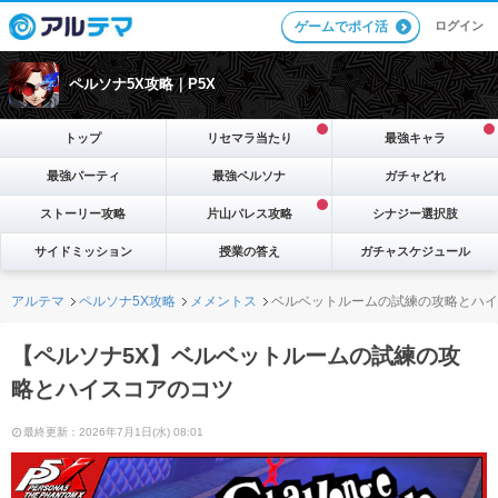
ログイン
ゲームでポイ活
ペルソナ5X攻略｜P5X
トップ
リセマラ当たり
最強キャラ
最強パーティ
最強ペルソナ
ガチャどれ
ストーリー攻略
片山パレス攻略
シナジー選択肢
サイドミッション
授業の答え
ガチャスケジュール
アルテマ
ペルソナ5X攻略
メメントス
ベルベットルームの試練の攻略とハイ
【ペルソナ5X】ベルベットルームの試練の攻
略とハイスコアのコツ
最終更新：2026年7月1日(水) 08:01