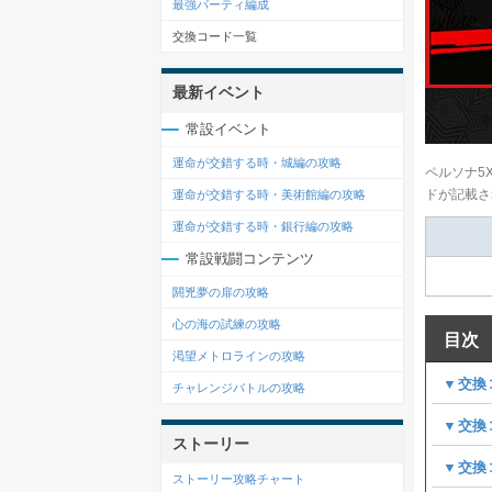
最強パーティ編成
交換コード一覧
最新イベント
常設イベント
運命が交錯する時・城編の攻略
ペルソナ5
ドが記載さ
運命が交錯する時・美術館編の攻略
運命が交錯する時・銀行編の攻略
常設戦闘コンテンツ
閼兇夢の扉の攻略
心の海の試練の攻略
目次
渇望メトロラインの攻略
▼交換
チャレンジバトルの攻略
▼交換
ストーリー
▼交換
ストーリー攻略チャート