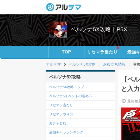
ペルソナ5X攻略｜P5X
TOP
リセマラ当たり
最強
アルテマ
ペルソナ5X攻略
お役立ち情報
交
ペルソナ5X攻略
【ペル
ペルソナ5X攻略トップ
と入力
ペルソナ5イベントの進め方
最終更新
リセマラ当たり
リセマラやり方
ガチャどれ
最強キャラランキング