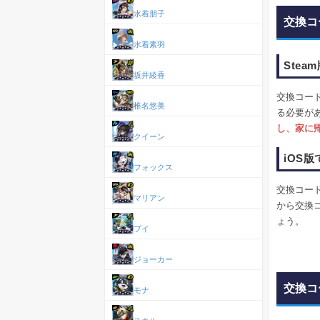
水着朋子
交換コ
水着素羽
Ste
坂井綾香
交換コー
椎名悠美
る必要が
し、家に
クイーン
iOS
フォックス
交換コー
マリアン
から交換
ょう。
ブイ
ジョーカー
交換コ
モナ