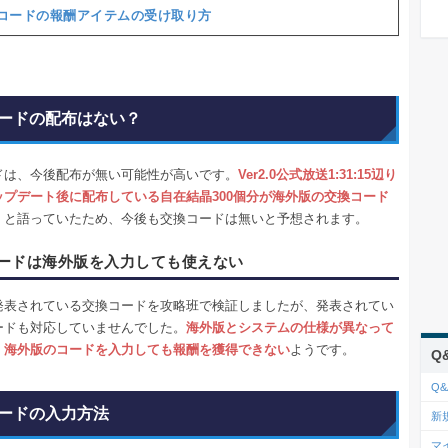
コードの報酬アイテムの受け取り方
ードの配布はない？
ドは、今後配布が無い可能性が高いです。
Ver2.0公式放送1:31:15辺り
ップデート後に配布している自在結晶300個分が海外版の交換コード
」
と語っていたため、今後も交換コードは無いと予想されます。
ードは海外版を入力しても使えない
発表されている交換コードを攻略班で検証しましたが、発表されてい
ードも対応していませんでした。
海外版とシステムの仕様が異なって
、海外版のコードを入力しても報酬を獲得できない
ようです。
Q
Q&
ードの入力方法
新
マ