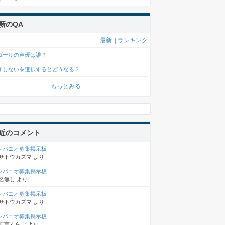
新のQA
最新
|
ランキング
ゴールの声優は誰？
加しないを選択するとどうなる？
もっとみる
近のコメント
ンパニオ募集掲示板
サトウカズマ
より
ンパニオ募集掲示板
名無し
より
ンパニオ募集掲示板
サトウカズマ
より
ンパニオ募集掲示板
無言くらぶ
より