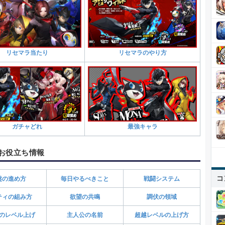
リセマラ当たり
リセマラのやり方
ガチャどれ
最強キャラ
お役立ち情報
コ
盤の進め方
毎日やるべきこと
戦闘システム
ティの組み方
欲望の共鳴
調伏の領域
のレベル上げ
主人公の名前
超越レベルの上げ方