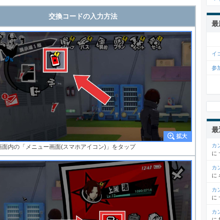
交換コードの入力方法
最
イ
参
最
カ
画面内の「メニュー画面(スマホアイコン)」をタップ
に
カ
に
カ
に
カ
に