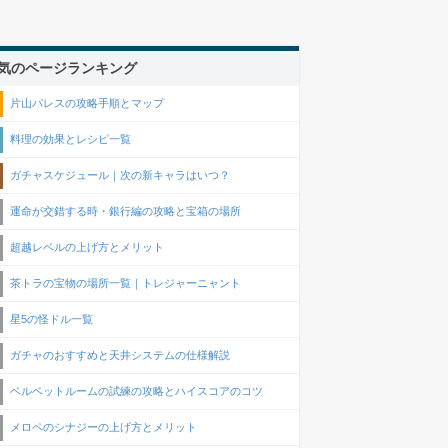
気のページランキング
片山パレスの攻略手順とマップ
料理の効果とレシピ一覧
ガチャスケジュール｜次の新キャラはいつ？
運命が交錯する時・銀行編の攻略と宝箱の場所
超越レベルの上げ方とメリット
茶トラの宝物の場所一覧｜トレジャーニャント
星5の怪ドル一覧
ガチャのおすすめと天井システムの仕様解説
ベルベットルームの試練の攻略とハイスコアのコツ
メロペのシナジーの上げ方とメリット