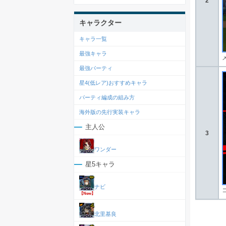
2
キャラクター
キャラ一覧
最強キャラ
最強パーティ
星4(低レア)おすすめキャラ
パーティ編成の組み方
海外版の先行実装キャラ
主人公
3
ワンダー
星5キャラ
ナビ
【New】
北里基良