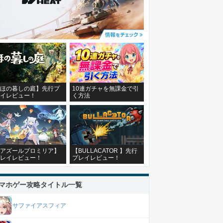
ほの暮しの庭】先行プ
10連ガチャを無課金で引
イレビュー！
く方法
アズールプロミリア】
【BULLACATOR 】先行
レイレビュー！
プレイレビュー！
マホゲー攻略タイトル一覧
サファイアスフィア