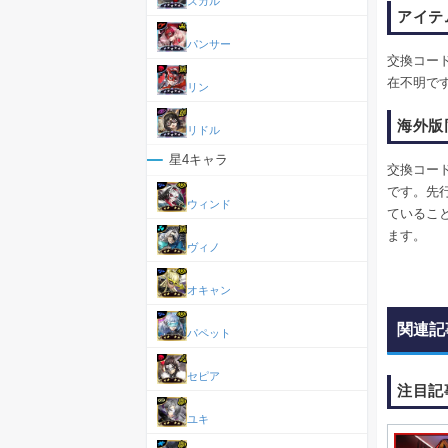
スカル
アイテ
パンサー
交換コー
在不明で
リン
海外版
リドル
星4キャラ
交換コー
です。先
ウィンド
ているこ
ます。
ヴィノ
オキャン
関連記
パペット
セピア
注目記
ユキ