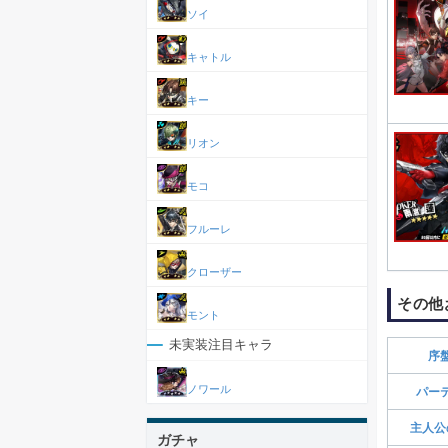
ソイ
キャトル
キー
リオン
モコ
フルーレ
クローザー
その他
モント
未実装注目キャラ
序
ノワール
パー
主人公
ガチャ