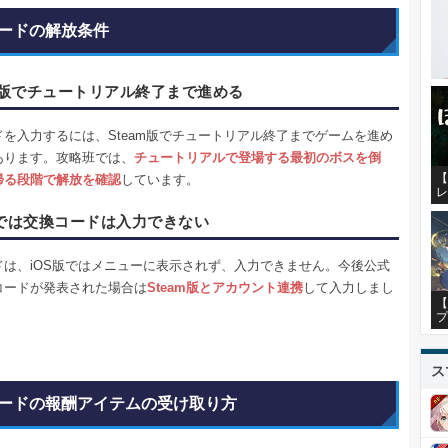
ードの解放条件
am版でチュートリアル終了まで進める
ドを入力するには、Steam版でチュートリアル終了までゲームを進め
あります。攻略班では、
チュートリアルで登場する最初のボスを倒
【
帰る段階で解放を確認
しています。
レ
版では交換コードは入力できない
ドは、iOS版ではメニューに表示されず、入力できません。今後公式
コードが発表された場合は
Steam版とアカウント連携
して入力しまし
【
プ
ス
ードの報酬アイテムの受け取り方