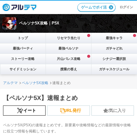
ログイン
ゲームでポイ活
ペルソナ5X攻略｜P5X
トップ
リセマラ当たり
最強キャラ
最強パーティ
最強ペルソナ
ガチャどれ
ストーリー攻略
片山パレス攻略
シナジー選択肢
サイドミッション
授業の答え
ガチャスケジュール
アルテマ
ペルソナ5X攻略
速報まとめ
【ペルソナ5X】速報まとめ
ツイート
URL発行
お気に入り
ペルソナ5X(P5X)の速報まとめです。新要素や攻略情報などの最新情報や攻略
に役立つ情報を掲載しています。