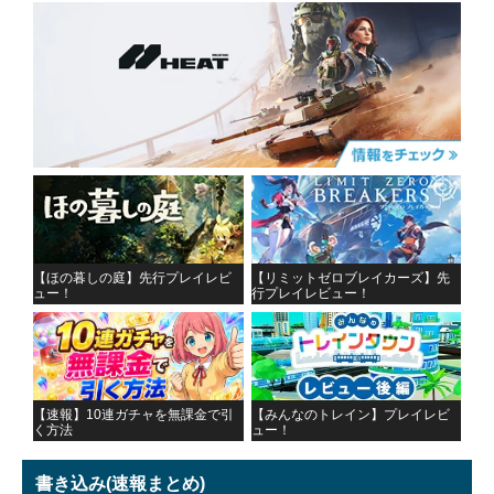
【ほの暮しの庭】先行プレイレビ
【リミットゼロブレイカーズ】先
ュー！
行プレイレビュー！
【速報】10連ガチャを無課金で引
【みんなのトレイン】プレイレビ
く方法
ュー！
書き込み
(速報まとめ)