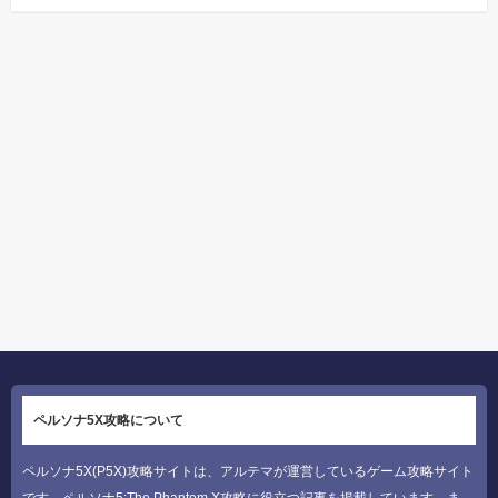
ペルソナ5X攻略について
ペルソナ5X(P5X)攻略サイトは、アルテマが運営しているゲーム攻略サイト
です。ペルソナ5:The Phantom X攻略に役立つ記事を掲載しています。ま