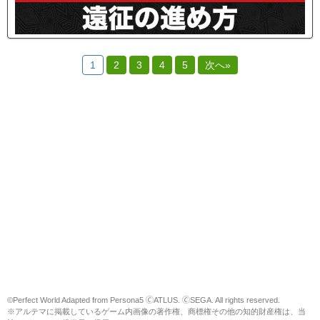
1
2
3
4
5
次へ»
©Perfect World Adapted from Persona5 🄫ATLUS. 🄫SEGA. All rights reserved.
※アルテマに掲載しているゲーム内画像の著作権、商標権その他の知的財産権は、当