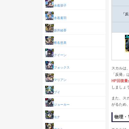
水着朋子
「反
水着素羽
坂井綾香
椎名悠美
クイーン
フォックス
スカルは、
「反発」
マリアン
HP回復
しましょ
ブイ
また、スカ
がるため
ジョーカー
物理・
モナ