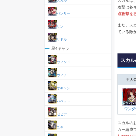
スカルは
スカル
攻撃は各
点攻撃を
パンサー
また、ス
リン
ている敵
リドル
星4キャラ
スカル
ウィンド
ヴィノ
主人
オキャン
パペット
ワンダ
セピア
スカルの
ユキ
カー編成