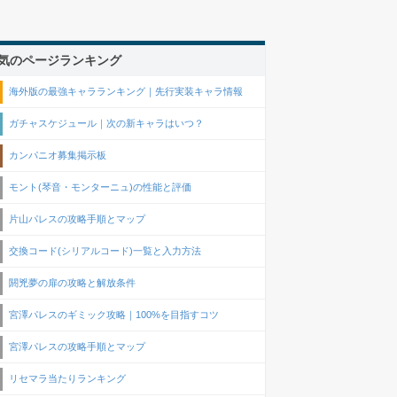
気のページランキング
海外版の最強キャラランキング｜先行実装キャラ情報
ガチャスケジュール｜次の新キャラはいつ？
カンパニオ募集掲示板
モント(琴音・モンターニュ)の性能と評価
片山パレスの攻略手順とマップ
交換コード(シリアルコード)一覧と入力方法
閼兇夢の扉の攻略と解放条件
宮澤パレスのギミック攻略｜100%を目指すコツ
宮澤パレスの攻略手順とマップ
リセマラ当たりランキング