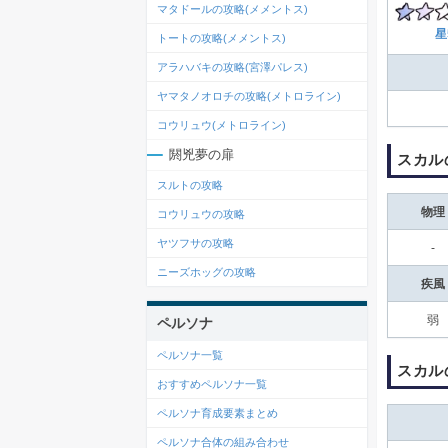
マタドールの攻略(メメントス)
星
トートの攻略(メメントス)
アラハバキの攻略(宮澤パレス)
ヤマタノオロチの攻略(メトロライン)
コウリュウ(メトロライン)
閼兇夢の扉
スカル
スルトの攻略
物理
コウリュウの攻略
ヤツフサの攻略
‐
ニーズホッグの攻略
疾風
弱
ペルソナ
ペルソナ一覧
スカル
おすすめペルソナ一覧
ペルソナ育成要素まとめ
ペルソナ合体の組み合わせ