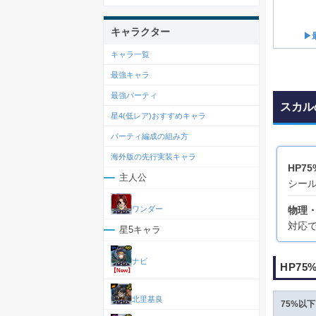
キャラクター
▶
キャラ一覧
最強キャラ
最強パーティ
スカル
星4(低レア)おすすめキャラ
パーティ編成の組み方
海外版の先行実装キャラ
HP7
主人公
シー
物理
ワンダー
対応
星5キャラ
ナビ
HP7
【New】
北里基良
75%以