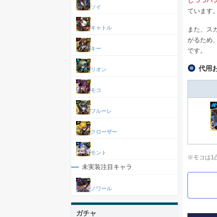
しつつバ
ソイ
ています
キャトル
また、ス
がるため
キー
です。
代用
リオン
モコ
フルーレ
クローザー
モント
※モコは1
未実装注目キャラ
ノワール
ガチャ