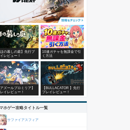
ほの暮しの庭】先行プ
10連ガチャを無課金で引
イレビュー！
く方法
アズールプロミリア】
【BULLACATOR 】先行
レイレビュー！
プレイレビュー！
マホゲー攻略タイトル一覧
サファイアスフィア