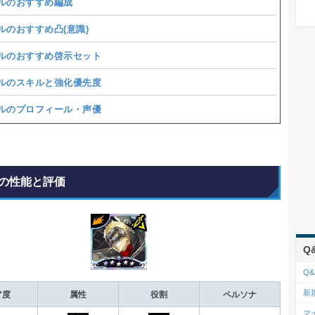
ルのおすすめ編成
ルのおすすめ凸(意識)
ルのおすすめ啓示セット
ルのスキルと強化優先度
ルのプロフィール・声優
の性能と評価
Q
Q&
新
ア度
属性
役割
ペルソナ
マ