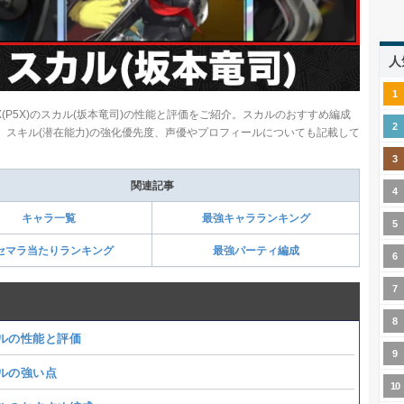
人
X(P5X)のスカル(坂本竜司)の性能と評価をご紹介。スカルのおすすめ編成
)、スキル(潜在能力)の強化優先度、声優やプロフィールについても記載して
関連記事
キャラ一覧
最強キャラランキング
セマラ当たりランキング
最強パーティ編成
ルの性能と評価
ルの強い点