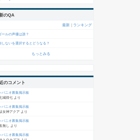
新のQA
最新
|
ランキング
ゴールの声優は誰？
加しないを選択するとどうなる？
もっとみる
近のコメント
ンパニオ募集掲示板
七城煌七
より
ンパニオ募集掲示板
駄女神アクア
より
ンパニオ募集掲示板
名無し
より
ンパニオ募集掲示板
サトウカズマ
より