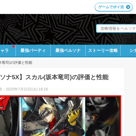
ゲームでポイ活
キャラ
最強パーティ
最強ペルソナ
ストーリー攻略
シ
本竜司)の評価と性能
ソナ5X】スカル(坂本竜司)の評価と性能
：2025年7月22日(火) 18:16