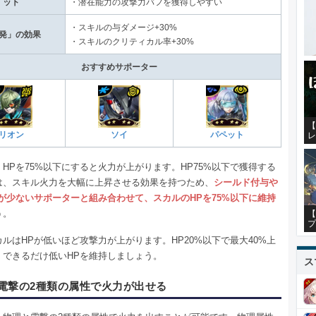
ット
・潜在能力の攻撃力バフを獲得しやすい
・スキルの与ダメージ+30%
発」の効果
・スキルのクリティカル率+30%
おすすめサポーター
【
リオン
ソイ
パペット
レ
HPを75%以下にすると火力が上がります。HP75%以下で獲得する
は、スキル火力を大幅に上昇させる効果を持つため、
シールド付与や
量が少ないサポーターと組み合わせて、スカルのHPを75%以下に維持
う。
【
プ
ルはHPが低いほど攻撃力が上がります。HP20%以下で最大40%上
、できるだけ低いHPを維持しましょう。
ス
電撃の2種類の属性で火力が出せる