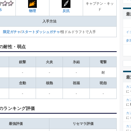
キャプテン・キッ
ド
5
物理
反抗
最
入手方法
限定ガチャ
/
スタートダッシュガチャ
/怪ドルドラフトで入手
イ
参
の耐性・弱点
銃撃
火炎
氷結
電撃
‐
‐
‐
耐
最
念動
核熱
祝福
呪怨
カ
に
‐
‐
-
-
カ
に
のランキング評価
カ
に
最強評価
リセマラ評価
カ
に