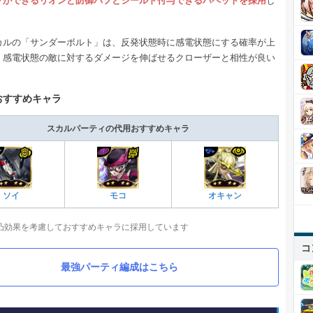
フができるリオンと防御バフとシールド付与できるパペットを採用
し
。
カルの「サンダーボルト」は、反発状態時に感電状態にする確率が上
、感電状態の敵に対するダメージを伸ばせるクローザーと相性が良い
おすすめキャラ
スカルパーティの代用おすすめキャラ
ソイ
モコ
オキャン
凸効果を考慮しておすすめキャラに採用しています
コ
最強パーティ編成はこちら