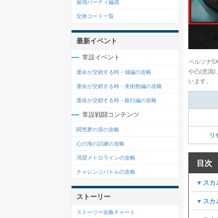
最強パーティ編成
交換コード一覧
最新イベント
常設イベント
ペルソナ5
や凸(意識
運命が交錯する時・城編の攻略
います。
運命が交錯する時・美術館編の攻略
運命が交錯する時・銀行編の攻略
常設戦闘コンテンツ
閼兇夢の扉の攻略
リ
心の海の試練の攻略
渇望メトロラインの攻略
目次
チャレンジバトルの攻略
▼スカ
ストーリー
▼スカ
ストーリー攻略チャート