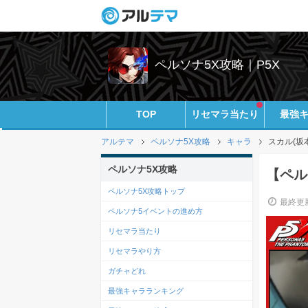
ペルソナ5X攻略｜P5X
TOP
リセマラ当たり
最強
アルテマ
ペルソナ5X攻略
キャラ
スカル(坂
ペルソナ5X攻略
【ペル
ペルソナ5X攻略トップ
最終更新
ペルソナ5イベントの進め方
リセマラ当たり
リセマラやり方
ガチャどれ
最強キャラランキング