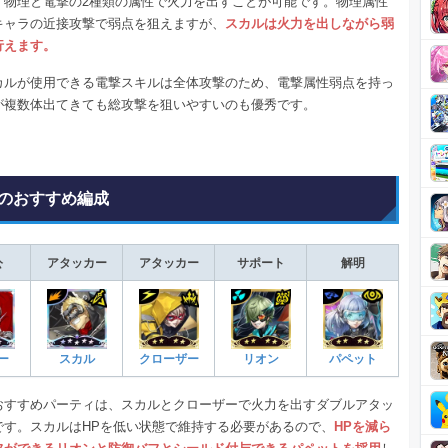
、物理と電撃の2種類の属性で火力を出すことが可能です。物理属性
キャラの近接攻撃で弱点を狙えますが、
スカルは火力を出しながら弱
行えます。
カルが使用できる電撃スキルは全体攻撃のため、電撃属性弱点を持っ
が複数体出てきても総攻撃を狙いやすいのも優秀です。
のおすすめ編成
公
アタッカー
アタッカー
サポート
解明
ー
スカル
クローザー
リオン
パペット
おすすめパーティは、スカルとクローザーで火力を出すダブルアタッ
です。スカルはHPを低い状態で維持する必要があるので、
HPを減ら