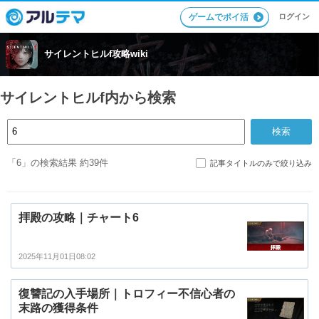
ログイン
ゲームでポイ活
サイレントヒルf攻略wiki
サイレントヒルf内から検索
「6」の検索結果 約39件
記事タイトルのみで絞り込み
拝殿の攻略｜チャート6
2025年11月01日08:02
復讐記の入手場所｜トロフィー不信心者の
末路の獲得条件