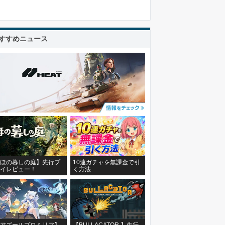
すすめニュース
ほの暮しの庭】先行プ
10連ガチャを無課金で引
イレビュー！
く方法