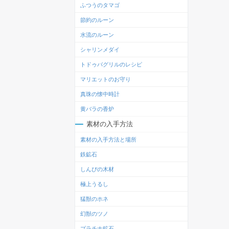
ふつうのタマゴ
節約のルーン
水流のルーン
シャリンメダイ
トドゥバグリルのレシピ
マリエットのお守り
真珠の懐中時計
黄バラの香炉
素材の入手方法
素材の入手方法と場所
鉄鉱石
しんぴの木材
極上うるし
猛獣のホネ
幻獣のツノ
プラチナ鉱石