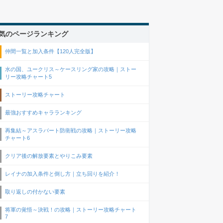
気のページランキング
仲間一覧と加入条件【120人完全版】
水の国、ユークリス～ケースリング家の攻略｜ストー
リー攻略チャート5
ストーリー攻略チャート
最強おすすめキャラランキング
再集結～アスラバート防衛戦の攻略｜ストーリー攻略
チャート6
クリア後の解放要素とやりこみ要素
レイナの加入条件と倒し方｜立ち回りを紹介！
取り返しの付かない要素
将軍の覚悟～決戦！の攻略｜ストーリー攻略チャート
7