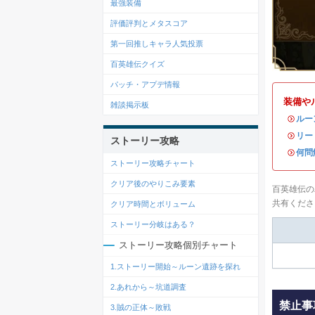
最強装備
評価評判とメタスコア
第一回推しキャラ人気投票
百英雄伝クイズ
パッチ・アプデ情報
装備や
雑談掲示板
・
ルー
・
リー
ストーリー攻略
・
何問
ストーリー攻略チャート
クリア後のやりこみ要素
百英雄伝の
共有くださ
クリア時間とボリューム
ストーリー分岐はある？
ストーリー攻略個別チャート
1.ストーリー開始～ルーン遺跡を探れ
2.あれから～坑道調査
禁止事
3.賊の正体～敗戦