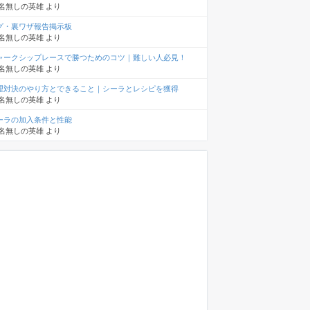
名無しの英雄
より
グ・裏ワザ報告掲示板
名無しの英雄
より
ャークシップレースで勝つためのコツ｜難しい人必見！
名無しの英雄
より
理対決のやり方とできること｜シーラとレシピを獲得
名無しの英雄
より
ーラの加入条件と性能
名無しの英雄
より