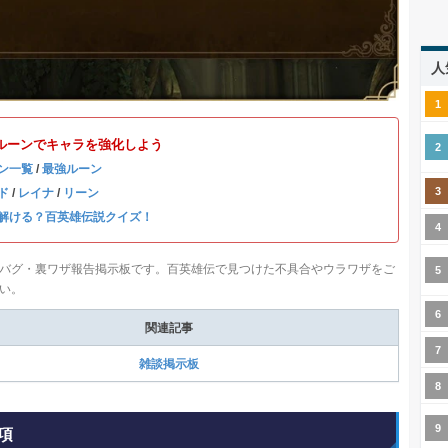
人
ルーンでキャラを強化しよう
ン一覧
/
最強ルーン
ド
/
レイナ
/
リーン
解ける？百英雄伝説クイズ！
バグ・裏ワザ報告掲示板です。百英雄伝で見つけた不具合やウラワザをご
い。
関連記事
雑談掲示板
項