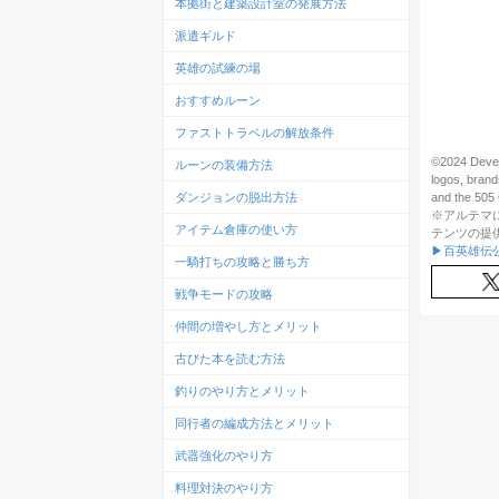
本拠街と建築設計室の発展方法
派遣ギルド
英雄の試練の場
おすすめルーン
ファストトラベルの解放条件
©2024 Devel
ルーンの装備方法
logos, brand
and the 505 
ダンジョンの脱出方法
※アルテマ
アイテム倉庫の使い方
テンツの提
▶百英雄伝
一騎打ちの攻略と勝ち方
戦争モードの攻略
仲間の増やし方とメリット
古びた本を読む方法
釣りのやり方とメリット
同行者の編成方法とメリット
武器強化のやり方
料理対決のやり方