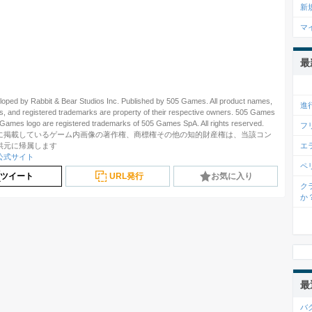
新
マ
最
oped by Rabbit & Bear Studios Inc. Published by 505 Games. All product names,
進
s, and registered trademarks are property of their respective owners. 505 Games
Games logo are registered trademarks of 505 Games SpA. All rights reserved.
フ
に掲載しているゲーム内画像の著作権、商標権その他の知的財産権は、当該コン
供元に帰属します
エ
公式サイト
ペ
ツイート
URL発行
お気に入り
ク
か
最
バ