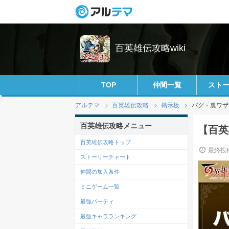
百英雄伝攻略wiki
TOP
仲間一覧
スト
アルテマ
百英雄伝攻略
掲示板
バグ・裏ワザ
百英雄伝攻略メニュー
【百英
百英雄伝攻略トップ
最終投稿
ストーリーチャート
仲間の加入条件
ミニゲーム一覧
最強パーティ
最強キャラランキング