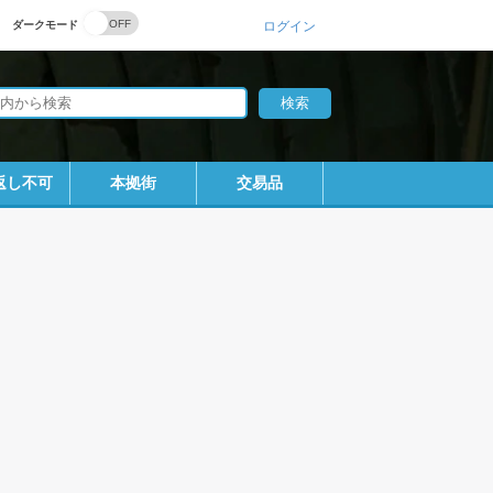
ダークモード
ログイン
返し不可
本拠街
交易品