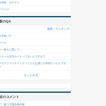
規登録・ログイン
イページ
新のQA
最新
|
ランキング
行不能バグ
リーズ
ラー落ちに関して…
リエール生存ルートってないんですか？
ラウドファンディングってどんな感じの内容だったんです
？
もっとみる
近のコメント
グ・裏ワザ報告掲示板