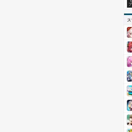
【
プ
ス