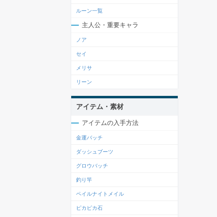
ルーン一覧
主人公・重要キャラ
ノア
セイ
メリサ
リーン
アイテム・素材
アイテムの入手方法
金運バッチ
ダッシュブーツ
グロウバッチ
釣り竿
ペイルナイトメイル
ピカピカ石