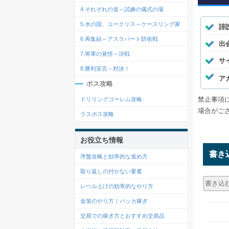
4.それぞれの道～試練の儀式の場
5.水の国、ユークリス～ケースリング家
誹
6.再集結～アスラバート防衛戦
出
7.将軍の覚悟～決戦
サ
8.勝利宣言～対決！
ア
ボス攻略
禁止事項
ドリリングゴーレム攻略
場合がご
ラスボス攻略
お役立ち情報
書き
序盤攻略と効率的な進め方
取り返しの付かない要素
レベル上げの効率的なやり方
金策のやり方｜バッカ稼ぎ
交易での稼ぎ方とおすすめ交易品