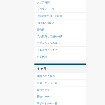
クリア時間
トロフィー一覧
Switch版のロード時間
Risingとの違い
発売日
予約特典と店舗別特典
エディションの違い
DLCは買うべき？
対応機種
キャラ
仲間の加入条件
声優・キャラ一覧
最強キャラ
最強パーティ
サポート仲間一覧