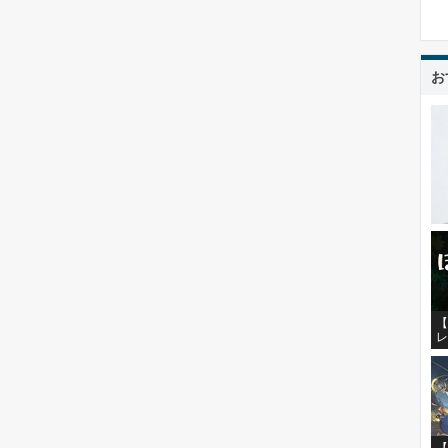
お
【
レ