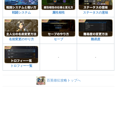
戦闘システム
属性相性
ステータスの意味
名前変更のやり方
セーブ
難易度
-
-
トロフィー一覧
百英雄伝攻略トップへ