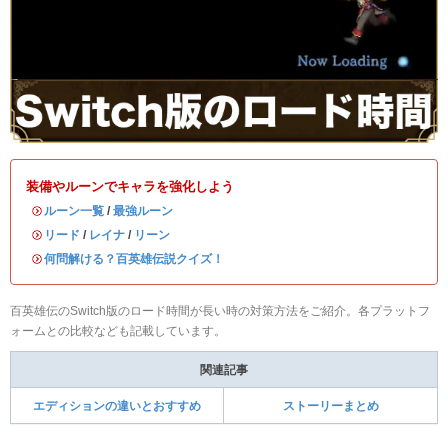
装備やルーンでキャラを強化しよう
・
ルーン一覧
/
最強ルーン
・
リード
/
レイナ
/
リーン
・
何問解ける？百英雄伝説クイズ！
百英雄伝のSwitch版のロード時間が長い時の対策方法をご紹介。各プラットフ
ォームとの比較なども記載しています。
関連記事
エディションの違いとおすすめ
ストーリーまとめ