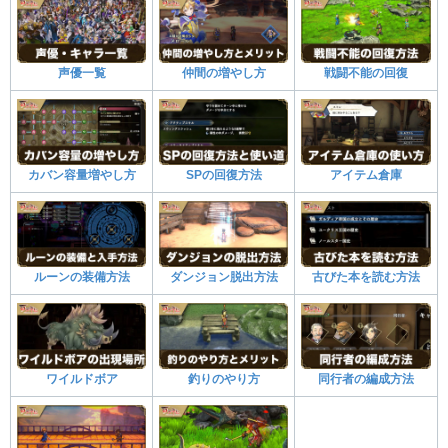
声優一覧
仲間の増やし方
戦闘不能の回復
カバン容量増やし方
SPの回復方法
アイテム倉庫
ルーンの装備方法
ダンジョン脱出方法
古びた本を読む方法
ワイルドボア
釣りのやり方
同行者の編成方法
-