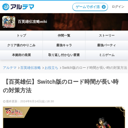
ログイン
ゲームでポイ活
百英雄伝攻略wiki
トップ
仲間一覧
ストーリー
クリア後のやりこみ
最強キャラ
最強パーティ
本拠街の発展
取り返し付かない要素
ミニゲーム
アルテマ
百英雄伝攻略
お役立ち
Switch版のロード時間が長い時の対策方法
【百英雄伝】Switch版のロード時間が長い時
の対策方法
最終更新：2024年6月14日(金) 18:30