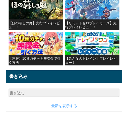
【ほの暮しの庭】先行プレイレビ
【リミットゼロブレイカーズ】先
ュー！
行プレイレビュー！
【速報】10連ガチャを無課金で引
【みんなのトレイン】プレイレビ
く方法
ュー！
書き込み
最新を表示する