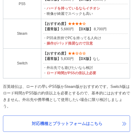
PS5
・
ハードを持っているならイチオシ
・映像が綺麗でスペックも高い
【おすすめ度】
★★★★☆
【通常版】
5,680円
【DX版】
8,700円
Steam
・PS5未所持でPCを持ってる人向け
・
操作がパッド推奨なので注意
【おすすめ度】
★★☆☆☆
【通常版】
5,830円
【DX版】
なし
Switch
・外出先でも遊びたいなら検討
・
ロード時間がPS5の倍以上必要
百英雄伝は、ロードの早いPS5版かSteam版がおすすめです。Switch版は
ロード時間がPS5版の約倍以上を必要とするので、基本的にはおすすめで
きません。外出先や携帯機として使用したい場合に限り検討しましょ
う。
対応機種とプラットフォームはこちら