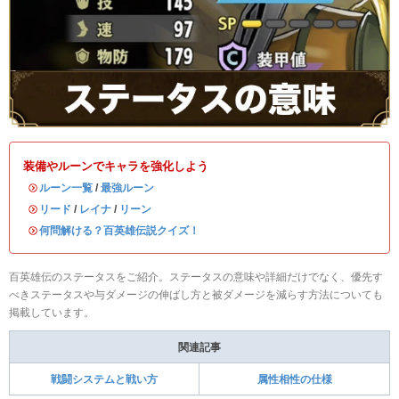
装備やルーンでキャラを強化しよう
・
ルーン一覧
/
最強ルーン
・
リード
/
レイナ
/
リーン
・
何問解ける？百英雄伝説クイズ！
百英雄伝のステータスをご紹介。ステータスの意味や詳細だけでなく、優先す
べきステータスや与ダメージの伸ばし方と被ダメージを減らす方法についても
掲載しています。
関連記事
戦闘システムと戦い方
属性相性の仕様