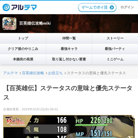
ログイン
ゲームでポイ活
百英雄伝攻略wiki
トップ
仲間一覧
ストーリー
クリア後のやりこみ
最強キャラ
最強パーティ
本拠街の発展
取り返し付かない要素
ミニゲーム
アルテマ
百英雄伝攻略
お役立ち
ステータスの意味と優先ステータス
【百英雄伝】ステータスの意味と優先ステータ
ス
最終更新：2025年10月1日(水) 08:01