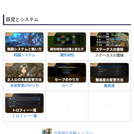
設定とシステム
戦闘システム
属性相性
ステータスの意味
名前変更のやり方
セーブ
難易度
-
-
トロフィー一覧
百英雄伝攻略トップへ