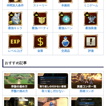
仲間加入条件
ストーリー
本拠街
ミニゲーム
最強キャラ
最強パーティ
最強ルーン
最強装備
レベル上げ
金策
交易品
評価
おすすめ記事
序盤の進め方
取り返し付かない
英雄コンボ