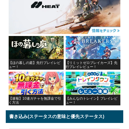
【ほの暮しの庭】先行プレイレビ
【リミットゼロブレイカーズ】先
ュー！
行プレイレビュー！
【速報】10連ガチャを無課金で引
【みんなのトレイン】プレイレビ
く方法
ュー！
書き込み
(ステータスの意味と優先ステータス)