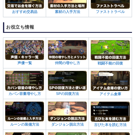
おすすめ交易品
素材の入手方法
ファストトラベル
お役立ち情報
声優一覧
仲間の増やし方
戦闘不能の回復
カバン容量増やし方
SPの回復方法
アイテム倉庫
ルーンの装備方法
ダンジョン脱出方法
古びた本を読む方法