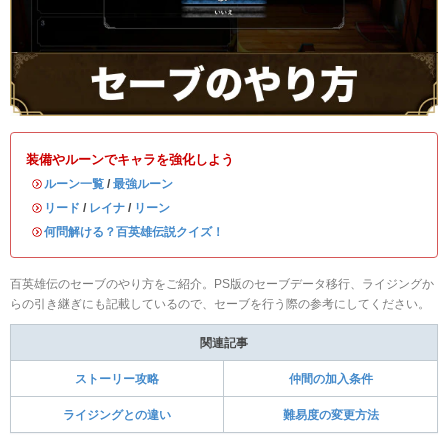
装備やルーンでキャラを強化しよう
・
ルーン一覧
/
最強ルーン
・
リード
/
レイナ
/
リーン
・
何問解ける？百英雄伝説クイズ！
百英雄伝のセーブのやり方をご紹介。PS版のセーブデータ移行、ライジングか
らの引き継ぎにも記載しているので、セーブを行う際の参考にしてください。
関連記事
ストーリー攻略
仲間の加入条件
ライジングとの違い
難易度の変更方法