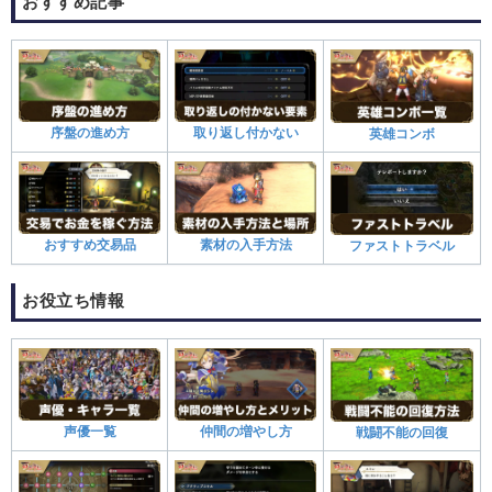
おすすめ記事
序盤の進め方
取り返し付かない
英雄コンボ
おすすめ交易品
素材の入手方法
ファストトラベル
お役立ち情報
声優一覧
仲間の増やし方
戦闘不能の回復