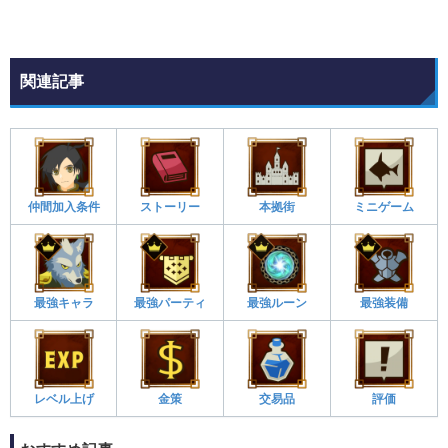
関連記事
仲間加入条件
ストーリー
本拠街
ミニゲーム
最強キャラ
最強パーティ
最強ルーン
最強装備
レベル上げ
金策
交易品
評価