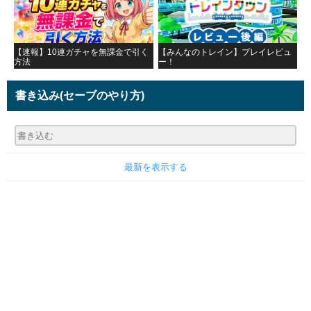
【速報】10連ガチャを無課金で引く
【みんなのトレイン】プレイレビュ
方法
ー！
書き込み
(セーブのやり方)
最新を表示する