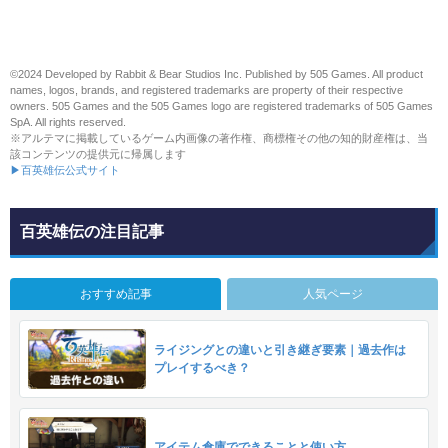
©2024 Developed by Rabbit & Bear Studios Inc. Published by 505 Games. All product
names, logos, brands, and registered trademarks are property of their respective
owners. 505 Games and the 505 Games logo are registered trademarks of 505 Games
SpA. All rights reserved.
※アルテマに掲載しているゲーム内画像の著作権、商標権その他の知的財産権は、当
該コンテンツの提供元に帰属します
▶百英雄伝公式サイト
百英雄伝の注目記事
おすすめ記事
人気ページ
ライジングとの違いと引き継ぎ要素｜過去作は
プレイするべき？
アイテム倉庫でできることと使い方