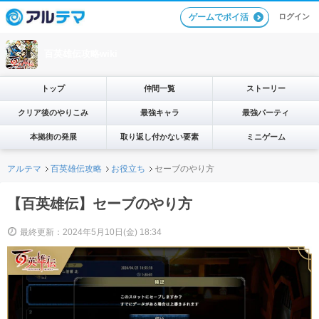
ログイン
ゲームでポイ活
百英雄伝攻略wiki
トップ
仲間一覧
ストーリー
クリア後のやりこみ
最強キャラ
最強パーティ
本拠街の発展
取り返し付かない要素
ミニゲーム
アルテマ
百英雄伝攻略
お役立ち
セーブのやり方
【百英雄伝】セーブのやり方
最終更新：2024年5月10日(金) 18:34