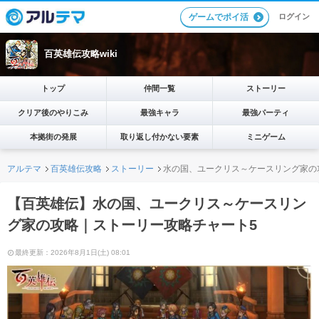
ログイン
ゲームでポイ活
百英雄伝攻略wiki
トップ
仲間一覧
ストーリー
クリア後のやりこみ
最強キャラ
最強パーティ
本拠街の発展
取り返し付かない要素
ミニゲーム
アルテマ
百英雄伝攻略
ストーリー
水の国、ユークリス～ケースリング家の
【百英雄伝】水の国、ユークリス～ケースリン
グ家の攻略｜ストーリー攻略チャート5
最終更新：2026年8月1日(土) 08:01