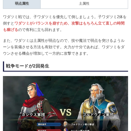
弱点属性
土属性
ワダツミ戦では、子ワダツミを優先して倒しましょう。子ワダツミ2体を
倒すと
ワダツミがバランスを崩すため、攻撃はもちろん立て直しの時間
も稼げる
ので有利に立ち回れます。
また、ワダツミは土属性が弱点なので、技や魔法で弱点を突けるようル
ーンを装備させる方法も有効です。火力が十分であれば、ワダツミをダ
ウンさせる機会が増加して一方的に攻撃できます。
戦争モードが2回発生