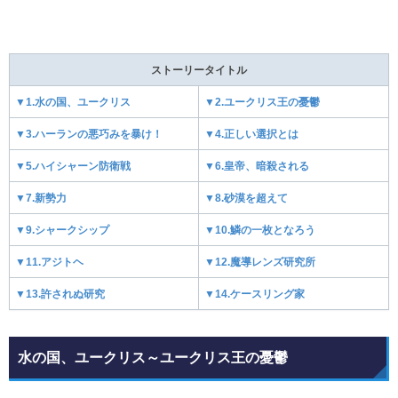
ストーリータイトル
▼1.水の国、ユークリス
▼2.ユークリス王の憂鬱
▼3.ハーランの悪巧みを暴け！
▼4.正しい選択とは
▼5.ハイシャーン防衛戦
▼6.皇帝、暗殺される
▼7.新勢力
▼8.砂漠を超えて
▼9.シャークシップ
▼10.鱗の一枚となろう
▼11.アジトヘ
▼12.魔導レンズ研究所
▼13.許されぬ研究
▼14.ケースリング家
水の国、ユークリス～ユークリス王の憂鬱