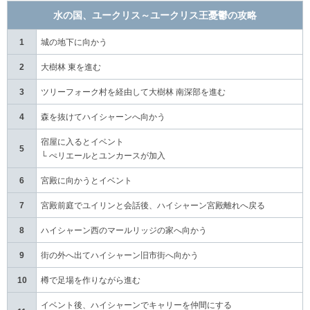
水の国、ユークリス～ユークリス王憂鬱の攻略
1
城の地下に向かう
2
大樹林 東を進む
3
ツリーフォーク村を経由して大樹林 南深部を進む
4
森を抜けてハイシャーンへ向かう
宿屋に入るとイベント
5
└ ぺリエールとユンカースが加入
6
宮殿に向かうとイベント
7
宮殿前庭でユイリンと会話後、ハイシャーン宮殿離れへ戻る
8
ハイシャーン西のマールリッジの家へ向かう
9
街の外へ出てハイシャーン旧市街へ向かう
10
樽で足場を作りながら進む
イベント後、ハイシャーンでキャリーを仲間にする