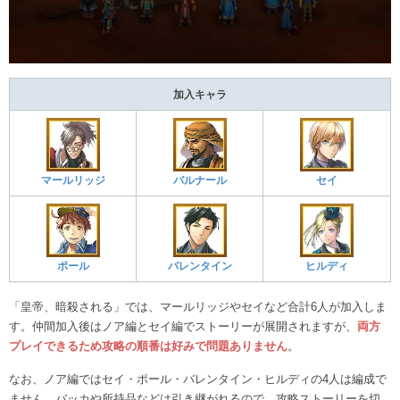
加入キャラ
マールリッジ
バルナール
セイ
ポール
バレンタイン
ヒルディ
「皇帝、暗殺される」では、マールリッジやセイなど合計6人が加入しま
す。仲間加入後はノア編とセイ編でストーリーが展開されますが、
両方
プレイできるため
攻略の順番は好みで問題ありません
。
なお、ノア編ではセイ・ポール・バレンタイン・ヒルディの4人は編成で
ません。バッカや所持品などは引き継がれるので、攻略ストーリーを切