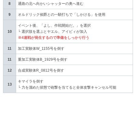
8
通路の北へ向かいシャッターの奥へ進む
9
オルドリック侯爵との一騎打ちで「しかける」を使用
イベント後、「よし、作戦開始だ。」を選択
10
└ 選択肢を選ぶとヤエル、アイビィが加入
※4連戦が発生するので準備をしっかり行う
11
加工実験体W_1155号を倒す
11
重加工実験体B_1929号を倒す
12
合成実験体R_0812号を倒す
キマイラを倒す
13
└ 力を溜めた状態で砲撃を当てると全体攻撃キャンセル可能