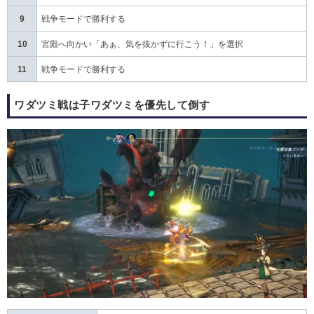
9
戦争モードで勝利する
10
宮殿へ向かい「あぁ、気を抜かずに行こう！」を選択
11
戦争モードで勝利する
ワダツミ戦は子ワダツミを優先して倒す