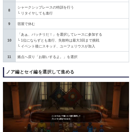
シャークシップレースの特訓を行う
8
└ リタイヤしても進行
9
宿屋で休む
「あぁ、バッチリだ！」を選択してレースに参加する
10
└ 1位にならずとも進行、失敗時は最大3回まで挑戦
└ イベント後にスキッド、ユーフェリウスが加入
11
拠点へ戻り「お願いするよ。」を選択
ノア編とセイ編を選択して進める