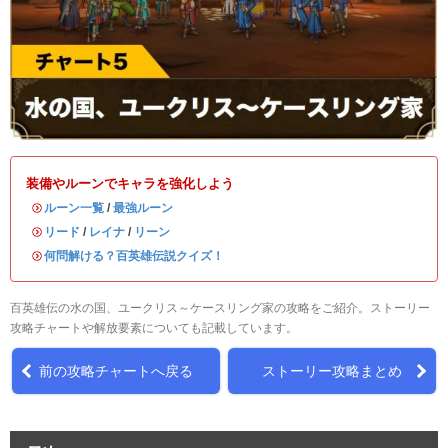
装備やルーンでキャラを強化しよう
・
ルーン一覧
/
最強ルーン
・
リード
/
レイナ
/
リーン
・
何問解ける？百英雄伝説クイズ！
百英雄伝の水の国、ユークリス～ケースリング家の攻略をご紹介。ストーリー
攻略チャートや解放要素についても記載しています。
前の攻略チャートへ戻る
ストーリー攻略まとめ