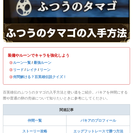
装備やルーンでキャラを強化しよう
・
ルーン一覧
/
最強ルーン
・
リード
/
レイナ
/
リーン
・
何問解ける？百英雄伝説クイズ！
百英雄伝のふつうのタマゴの入手方法と使い道をご紹介。パキアを仲間にする
際や普通の卵の売値について知りたいときに参考にしてください。
関連記事
仲間一覧
パキアのプロフィール
ストーリー攻略
エッグフットレースで勝つ方法