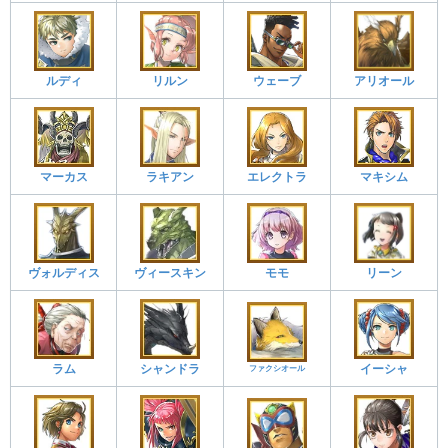
ルディ
リルン
ウェーブ
アリオール
マーカス
ラキアン
エレクトラ
マキシム
ヴォルディス
ヴィースキン
モモ
リーン
ラム
シャンドラ
イーシャ
ファクシオール