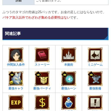
詳細
ごく普通のタマゴ。
ふつうのタマゴの売値は25バッカです。お金の足しにはならないので、
パキア加入以外でわざわざ集める必要性はない
です。
関連記事
仲間加入条件
ストーリー
本拠街
ミニゲーム
最強キャラ
最強パーティ
最強ルーン
最強装備