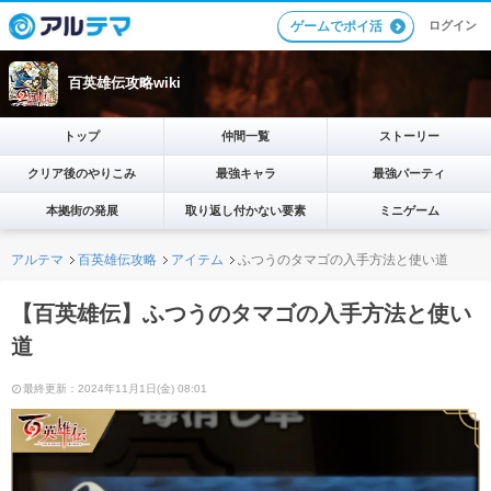
ログイン
ゲームでポイ活
百英雄伝攻略wiki
トップ
仲間一覧
ストーリー
クリア後のやりこみ
最強キャラ
最強パーティ
本拠街の発展
取り返し付かない要素
ミニゲーム
アルテマ
百英雄伝攻略
アイテム
ふつうのタマゴの入手方法と使い道
【百英雄伝】ふつうのタマゴの入手方法と使い
道
最終更新：2024年11月1日(金) 08:01