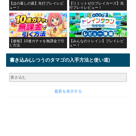
【ほの暮しの庭】先行プレイレビ
【リミットゼロブレイカーズ】先
ュー！
行プレイレビュー！
【速報】10連ガチャを無課金で引
【みんなのトレイン】プレイレビ
く方法
ュー！
書き込み
(ふつうのタマゴの入手方法と使い道)
最新を表示する