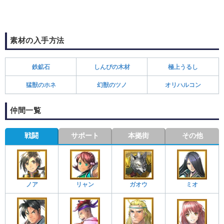
素材の入手方法
鉄鉱石
しんぴの木材
極上うるし
猛獣のホネ
幻獣のツノ
オリハルコン
仲間一覧
戦闘
サポート
本拠街
その他
ノア
リャン
ガオウ
ミオ