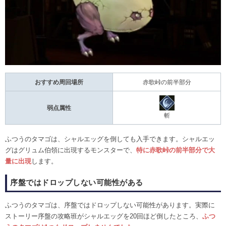
おすすめ周回場所
赤歌峠の前半部分
弱点属性
斬
ふつうのタマゴは、シャルエッグを倒しても入手できます。シャルエッ
グはグリュム伯領に出現するモンスターで、
特に赤歌峠の前半部分で大
量に出現
します。
序盤ではドロップしない可能性がある
ふつうのタマゴは、序盤ではドロップしない可能性があります。実際に
ストーリー序盤の攻略班がシャルエッグを20回ほど倒したところ、
ふつ