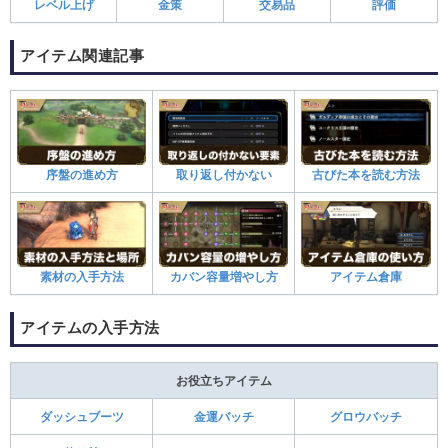
レベル上げ
金策
交易品
評価
アイテム関連記事
序盤の進め方
取り返し付かない
古びた本を読む方法
素材の入手方法
カバン容量増やし方
アイテム倉庫
アイテムの入手方法
お役立ちアイテム
ダッシュブーツ
金運バッチ
グロウバッチ