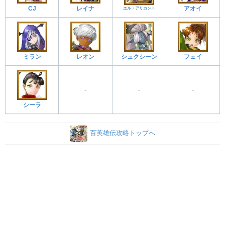
CJ
レイナ
アオイ
エル・アリカント
ミラン
レオン
シュクシーン
フェイ
-
-
-
シーラ
百英雄伝攻略トップへ