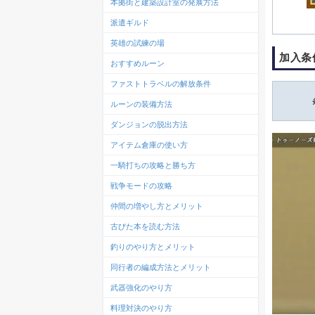
本拠街と建築設計室の発展方法
派遣ギルド
英雄の試練の場
加入条
おすすめルーン
ファストトラベルの解放条件
ルーンの装備方法
ダンジョンの脱出方法
アイテム倉庫の使い方
一騎打ちの攻略と勝ち方
戦争モードの攻略
仲間の増やし方とメリット
古びた本を読む方法
釣りのやり方とメリット
同行者の編成方法とメリット
武器強化のやり方
料理対決のやり方