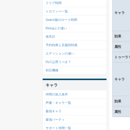
クリア時間
トロフィー一覧
キャラ
Switch版のロード時間
Risingとの違い
効果
発売日
予約特典と店舗別特典
属性
エディションの違い
トゥーラ
DLCは買うべき？
対応機種
キャラ
キャラ
仲間の加入条件
効果
声優・キャラ一覧
最強キャラ
属性
最強パーティ
サポート仲間一覧