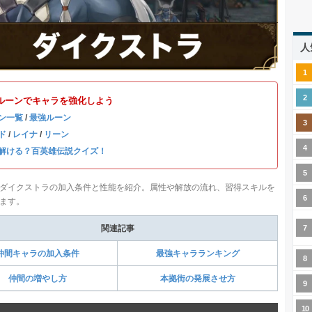
人
ルーンでキャラを強化しよう
ン一覧
/
最強ルーン
ド
/
レイナ
/
リーン
解ける？百英雄伝説クイズ！
ダイクストラの加入条件と性能を紹介。属性や解放の流れ、習得スキルを
ます。
関連記事
仲間キャラの加入条件
最強キャラランキング
仲間の増やし方
本拠街の発展させ方