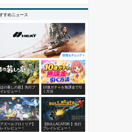
すすめニュース
ほの暮しの庭】先行プ
10連ガチャを無課金で引
イレビュー！
く方法
アズールプロミリア】
【BULLACATOR 】先行
レイレビュー！
プレイレビュー！