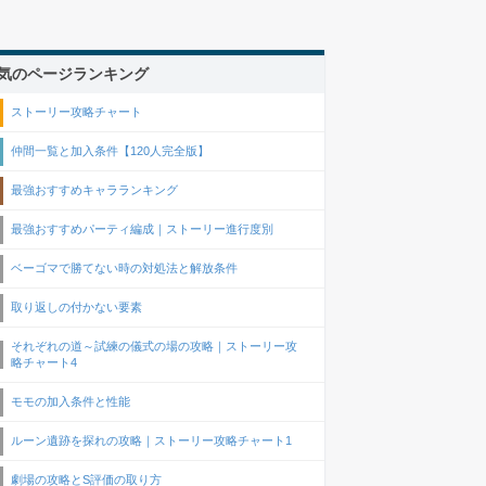
気のページランキング
ストーリー攻略チャート
仲間一覧と加入条件【120人完全版】
最強おすすめキャラランキング
最強おすすめパーティ編成｜ストーリー進行度別
ベーゴマで勝てない時の対処法と解放条件
取り返しの付かない要素
それぞれの道～試練の儀式の場の攻略｜ストーリー攻
略チャート4
モモの加入条件と性能
ルーン遺跡を探れの攻略｜ストーリー攻略チャート1
劇場の攻略とS評価の取り方