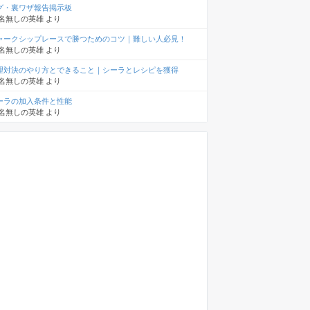
グ・裏ワザ報告掲示板
名無しの英雄
より
ャークシップレースで勝つためのコツ｜難しい人必見！
名無しの英雄
より
理対決のやり方とできること｜シーラとレシピを獲得
名無しの英雄
より
ーラの加入条件と性能
名無しの英雄
より