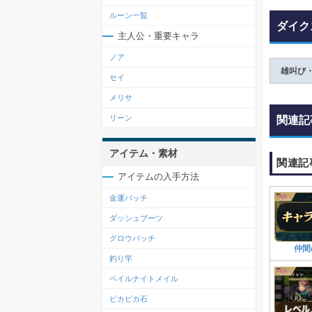
ルーン一覧
ダイク
主人公・重要キャラ
ノア
雄叫び
セイ
メリサ
リーン
関連記
アイテム・素材
関連記
アイテムの入手方法
金運バッチ
ダッシュブーツ
グロウバッチ
仲間
釣り竿
ペイルナイトメイル
ピカピカ石