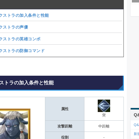
クストラの加入条件と性能
クストラの声優
クストラの英雄コンボ
クストラの防御コマンド
ストラの加入条件と性能
属性
Q
突
Q&
攻撃距離
中距離
新
役割
-