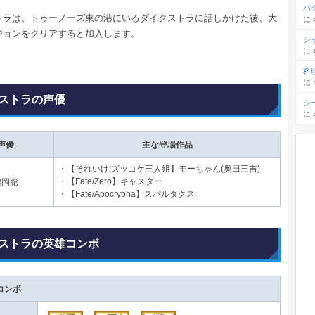
バ
トラは、トゥーノーズ東の港にいるダイクストラに話しかけた後、大
に
ジョンをクリアすると加入します。
シ
に
料
に
ストラの声優
シ
に
声優
主な登場作品
・【それいけ!ズッコケ三人組】モーちゃん(奥田三吉)
・【Fate/Zero】キャスター
鶴岡聡
・【Fate/Apocrypha】スパルタクス
ストラの英雄コンボ
コンボ