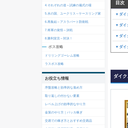
目次
4.それぞれの道～試練の儀式の場
5.水の国、ユークリス～ケースリング家
▼ダイ
6.再集結～アスラバート防衛戦
▼ダイ
7.将軍の覚悟～決戦
▼ダイ
8.勝利宣言～対決！
▼ダイ
ボス攻略
ドリリングゴーレム攻略
ラスボス攻略
ダイク
お役立ち情報
序盤攻略と効率的な進め方
取り返しの付かない要素
レベル上げの効率的なやり方
金策のやり方｜バッカ稼ぎ
交易での稼ぎ方とおすすめ交易品