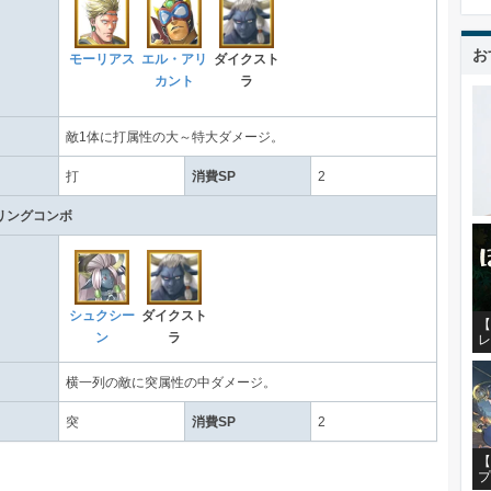
お
モーリアス
エル・アリ
ダイクスト
カント
ラ
敵1体に打属性の大～特大ダメージ。
打
消費SP
2
リングコンボ
シュクシー
ダイクスト
【
ン
ラ
レ
横一列の敵に突属性の中ダメージ。
突
消費SP
2
【
プ