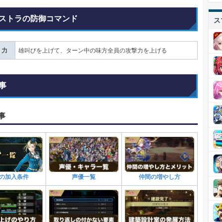
ストラの防御コマンド
ス
・力
雄叫びを上げて、ターン中の味方全員の攻撃力を上げる
事
事
声優一覧
仲間の増やし方
の加入条件