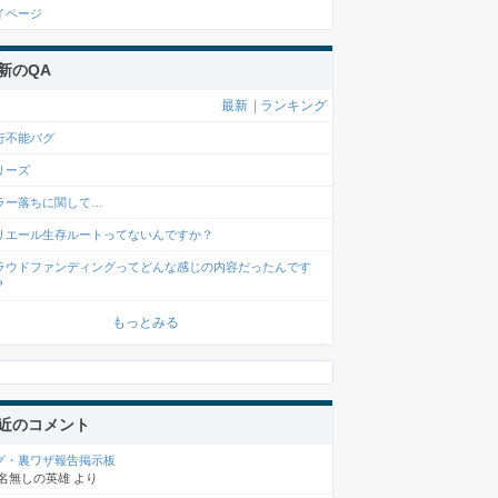
イページ
新のQA
最新
|
ランキング
行不能バグ
リーズ
ラー落ちに関して…
リエール生存ルートってないんですか？
ラウドファンディングってどんな感じの内容だったんです
？
もっとみる
近のコメント
グ・裏ワザ報告掲示板
名無しの英雄
より