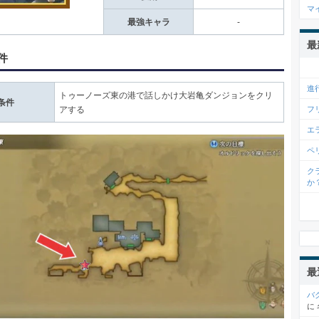
マ
最強キャラ
-
最
件
進
トゥーノーズ東の港で話しかけ大岩亀ダンジョンをクリ
条件
フ
アする
エ
ペ
ク
か
最
バ
に