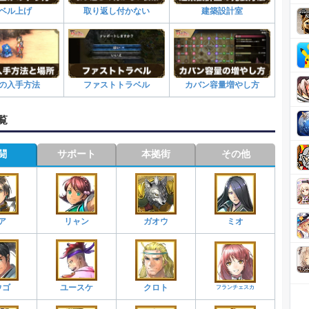
ベル上げ
取り返し付かない
建築設計室
の入手方法
ファストトラベル
カバン容量増やし方
覧
闘
サポート
本拠街
その他
ア
リャン
ガオウ
ミオ
ウゴ
ユースケ
クロト
フランチェスカ