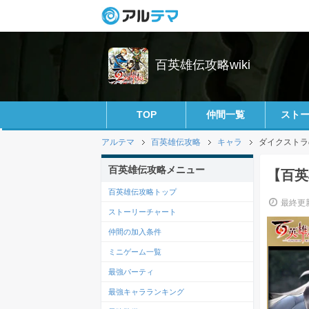
百英雄伝攻略wiki
TOP
仲間一覧
スト
アルテマ
百英雄伝攻略
キャラ
ダイクストラ
百英雄伝攻略メニュー
【百英
百英雄伝攻略トップ
最終更新
ストーリーチャート
仲間の加入条件
ミニゲーム一覧
最強パーティ
最強キャラランキング