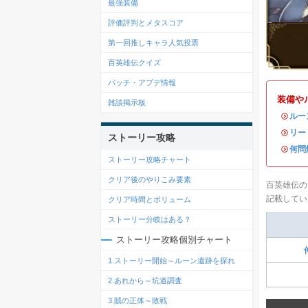
最強装備
評価評判とメタスコア
第一回推しキャラ人気投票
百英雄伝クイズ
パッチ・アプデ情報
装備や
雑談掲示板
・
ルー
・
リー
ストーリー攻略
・
何問
ストーリー攻略チャート
クリア後のやりこみ要素
百英雄伝の
記載してい
クリア時間とボリューム
ストーリー分岐はある？
ストーリー攻略個別チャート
1.ストーリー開始～ルーン遺跡を探れ
2.あれから～坑道調査
3.賊の正体～敗戦