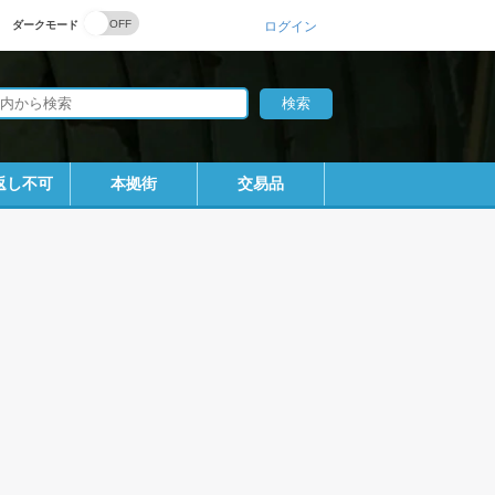
ダークモード
ログイン
返し不可
本拠街
交易品