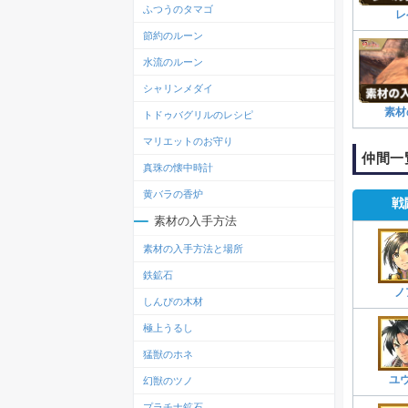
ふつうのタマゴ
レ
節約のルーン
水流のルーン
シャリンメダイ
素材
トドゥバグリルのレシピ
マリエットのお守り
仲間一
真珠の懐中時計
黄バラの香炉
戦
素材の入手方法
素材の入手方法と場所
鉄鉱石
ノ
しんぴの木材
極上うるし
猛獣のホネ
ユ
幻獣のツノ
プラチナ鉱石