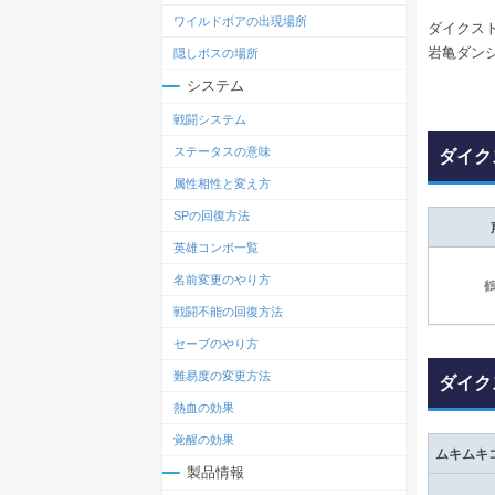
ワイルドボアの出現場所
ダイクス
岩亀ダン
隠しボスの場所
システム
戦闘システム
ステータスの意味
ダイク
属性相性と変え方
SPの回復方法
英雄コンボ一覧
名前変更のやり方
戦闘不能の回復方法
セーブのやり方
難易度の変更方法
ダイク
熱血の効果
覚醒の効果
ムキムキ
製品情報