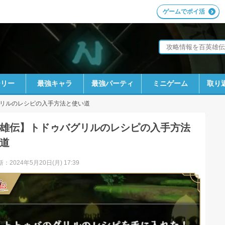
ゲームでポイ活
ーリー
最強キャラ
最強パーティ
ミニゲーム
取り
リルのレシピの入手方法と使い道
雄伝】トドゥバグリルのレシピの入手方法
道
：2024年5月20日(月) 17:39