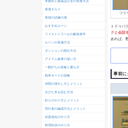
本拠街と建築設計室の発展方法
派遣ギルド
ツリ
英雄の試練の場
トドゥバ
おすすめルーン
クと会話
ファストトラベルの解放条件
あれば、
ルーンの装備方法
ダンジョンの脱出方法
アイテム倉庫の使い方
一騎打ちの攻略と勝ち方
事前に
戦争モードの攻略
仲間の増やし方とメリット
古びた本を読む方法
釣りのやり方とメリット
同行者の編成方法とメリット
武器強化のやり方
料理対決のやり方