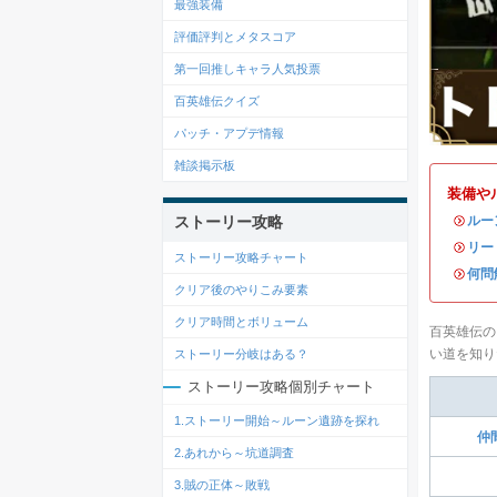
最強装備
評価評判とメタスコア
第一回推しキャラ人気投票
百英雄伝クイズ
パッチ・アプデ情報
雑談掲示板
装備や
・
ルー
ストーリー攻略
・
リー
ストーリー攻略チャート
・
何問
クリア後のやりこみ要素
クリア時間とボリューム
百英雄伝の
い道を知り
ストーリー分岐はある？
ストーリー攻略個別チャート
1.ストーリー開始～ルーン遺跡を探れ
仲
2.あれから～坑道調査
3.賊の正体～敗戦