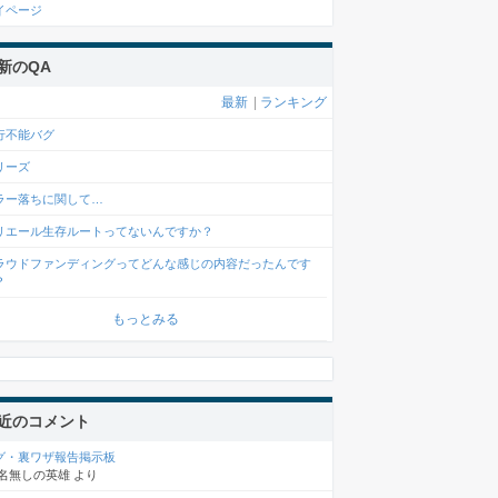
イページ
新のQA
最新
|
ランキング
行不能バグ
リーズ
ラー落ちに関して…
リエール生存ルートってないんですか？
ラウドファンディングってどんな感じの内容だったんです
？
もっとみる
近のコメント
グ・裏ワザ報告掲示板
名無しの英雄
より