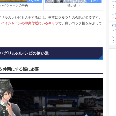
バ
ハイシャーンの中央
道の途中
に
シ
グリルのレシピを入手するには、事前にクルツとの会話が必要です。
に
、ハイシャーンの中央付近にいるキャラ
で、白いコック帽をかぶって
料
に
シ
に
バグリルのレシピの使い道
を仲間にする際に必要