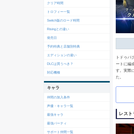
クリア時間
トロフィー一覧
Switch版のロード時間
Risingとの違い
発売日
予約特典と店舗別特典
エディションの違い
トドゥバ
ートに編
DLCは買うべき？
す。実際
対応機種
た。
キャラ
仲間の加入条件
声優・キャラ一覧
レスト
最強キャラ
最強パーティ
サポート仲間一覧