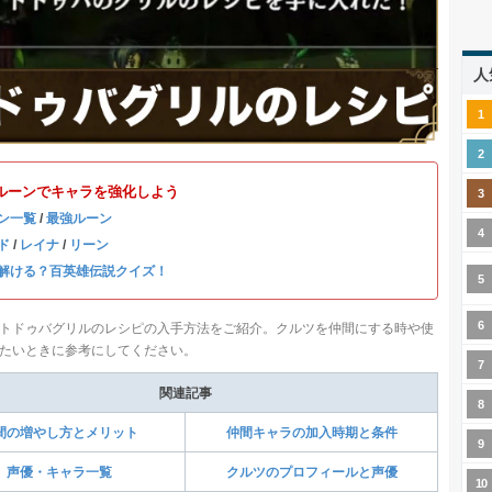
人
ルーンでキャラを強化しよう
ン一覧
/
最強ルーン
ド
/
レイナ
/
リーン
解ける？百英雄伝説クイズ！
トドゥバグリルのレシピの入手方法をご紹介。クルツを仲間にする時や使
たいときに参考にしてください。
関連記事
間の増やし方とメリット
仲間キャラの加入時期と条件
声優・キャラ一覧
クルツのプロフィールと声優