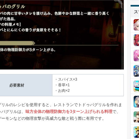
ス
・スパイス×3
・香草×1
必要素材
・お肉×2
グリルのレシピを使用すると、レストランでトドゥバグリルを作れま
ゥバグリルは、
味方全体の物理防御力を3ターン上げられる料理
で、
デーモンなどの物理攻撃が高威力な敵と戦う際に有用です。