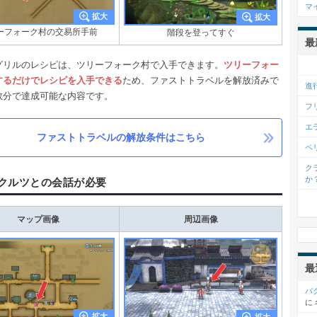
マ
ーフォーク村の交易所手前
階段を登ってすぐ
最
グリルのレシピは、ツリーフォーク村で入手できます。
ツリーフォー
するだけでレシピを入手できる
ため、ファストトラベルを解放済みで
進
数分で達成可能な内容です。
フ
エ
ファストトラベルの解放条件はこちら
ペ
ク
か
クルツとの会話が必要
マップ画像
周辺画像
最
バ
に