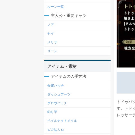
ルーン一覧
主人公・重要キャラ
ノア
セイ
メリサ
リーン
アイテム・素材
アイテムの入手方法
金運バッチ
ダッシュブーツ
トドゥバ
グロウバッチ
す。トド
釣り竿
レッサー
ペイルナイトメイル
ピカピカ石