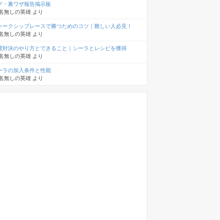
グ・裏ワザ報告掲示板
名無しの英雄
より
ャークシップレースで勝つためのコツ｜難しい人必見！
名無しの英雄
より
理対決のやり方とできること｜シーラとレシピを獲得
名無しの英雄
より
ーラの加入条件と性能
名無しの英雄
より