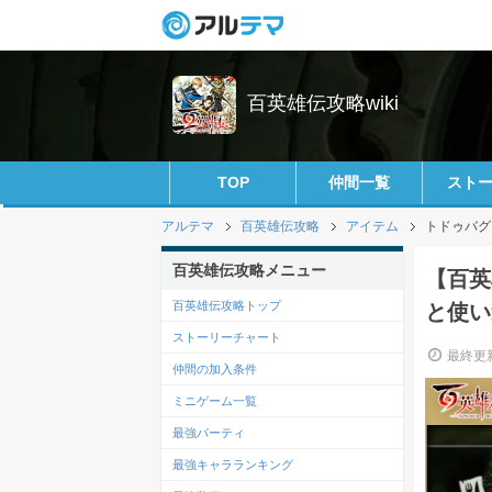
百英雄伝攻略wiki
TOP
仲間一覧
スト
アルテマ
百英雄伝攻略
アイテム
トドゥバグ
百英雄伝攻略メニュー
【百英
百英雄伝攻略トップ
と使い
ストーリーチャート
最終更新
仲間の加入条件
ミニゲーム一覧
最強パーティ
最強キャラランキング