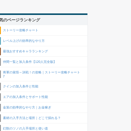
気のページランキング
ストーリー攻略チャート
レベル上げの効率的なやり方
最強おすすめキャラランキング
仲間一覧と加入条件【120人完全版】
将軍の覚悟～決戦！の攻略｜ストーリー攻略チャート
7
クインの加入条件と性能
エアの加入条件とサポート性能
金策の効率的なやり方｜お金稼ぎ
素材の入手方法と場所｜どこで採れる？
幻獣のツノの入手場所と使い道