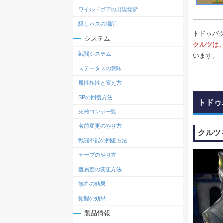
ワイルドボアの出現場所
隠しボスの場所
トドゥバ
システム
クルツは
戦闘システム
います。
ステータスの意味
属性相性と変え方
SPの回復方法
トドゥ
英雄コンボ一覧
名前変更のやり方
クルツ
戦闘不能の回復方法
セーブのやり方
難易度の変更方法
熱血の効果
覚醒の効果
製品情報