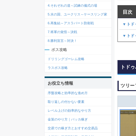
4.それぞれの道～試練の儀式の場
目次
5.水の国、ユークリス～ケースリング家
6.再集結～アスラバート防衛戦
▼トド
7.将軍の覚悟～決戦
▼トド
8.勝利宣言～対決！
ボス攻略
ドリリングゴーレム攻略
トドゥ
ラスボス攻略
お役立ち情報
ツリー
序盤攻略と効率的な進め方
取り返しの付かない要素
レベル上げの効率的なやり方
金策のやり方｜バッカ稼ぎ
交易での稼ぎ方とおすすめ交易品