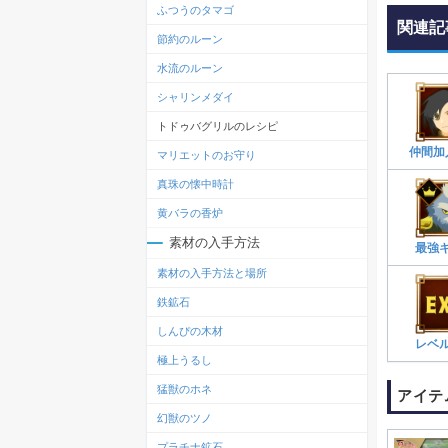
ふつうのタマゴ
関連記
節約のルーン
水流のルーン
シャリンメダイ
トドゥバグリルのレシピ
仲間加
マリエットのお守り
真珠の懐中時計
黄バラの香炉
素材の入手方法
最強
素材の入手方法と場所
鉄鉱石
しんぴの木材
レベ
極上うるし
猛獣のホネ
アイテ
幻獣のツノ
プラチナ鉱石