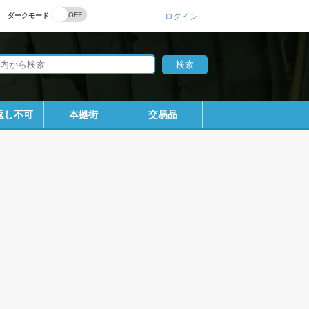
ダークモード
ログイン
返し不可
本拠街
交易品