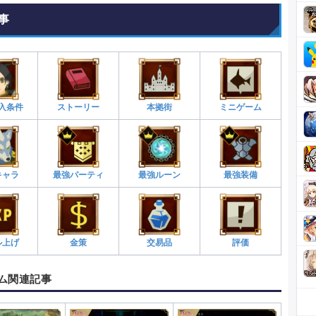
事
入条件
ストーリー
本拠街
ミニゲーム
キャラ
最強パーティ
最強ルーン
最強装備
ル上げ
金策
交易品
評価
ム関連記事