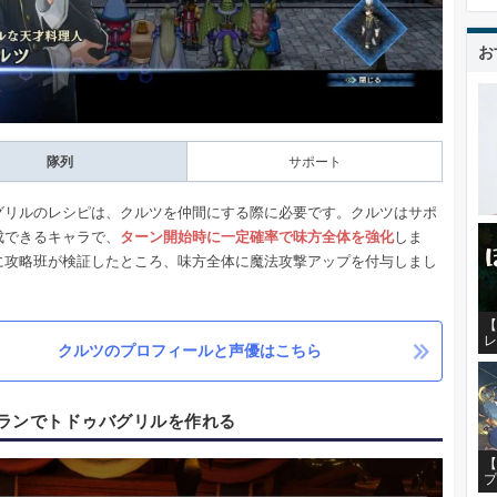
お
隊列
サポート
グリルのレシピは、クルツを仲間にする際に必要です。クルツはサポ
成できるキャラで、
ターン開始時に一定確率で味方全体を強化
しま
に攻略班が検証したところ、味方全体に魔法攻撃アップを付与しまし
【
レ
クルツのプロフィールと声優はこちら
ランでトドゥバグリルを作れる
【
プ