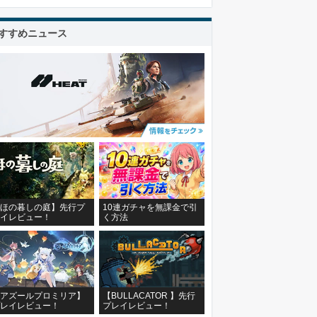
すすめニュース
ほの暮しの庭】先行プ
10連ガチャを無課金で引
イレビュー！
く方法
アズールプロミリア】
【BULLACATOR 】先行
レイレビュー！
プレイレビュー！