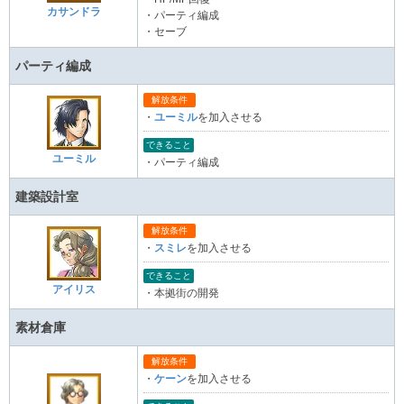
カサンドラ
・パーティ編成
・セーブ
パーティ編成
解放条件
・
ユーミル
を加入させる
できること
ユーミル
・パーティ編成
建築設計室
解放条件
・
スミレ
を加入させる
できること
アイリス
・本拠街の開発
素材倉庫
解放条件
・
ケーン
を加入させる