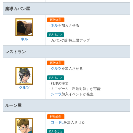
魔導カバン屋
解放条件
・
ネル
を加入させる
できること
ネル
・カバンの所持上限アップ
レストラン
解放条件
・
クルツ
を加入させる
できること
・料理の注文
クルツ
・ミニゲーム「料理対決」が可能
・
シーラ
加入イベントが発生
ルーン屋
解放条件
・
コードL
を加入させる
できること