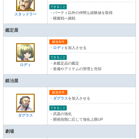
できること
・パーティ以外の仲間も経験値を取得
スタッドラー
・模擬戦へ挑戦
鑑定屋
解放条件
・
ロディ
を加入させる
できること
・未鑑定品の鑑定
ロディ
・装備やアイテムの管理と売却
鍛冶屋
解放条件
・
ダグラス
を加入させる
できること
・武器の強化
ダグラス
・開発段階に応じて強化上限UP
劇場