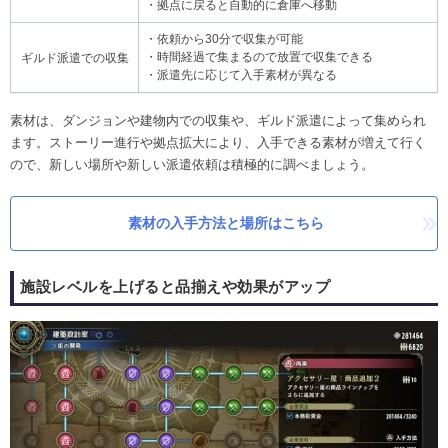
・拠点に戻ると自動的に倉庫へ移動
・依頼から30分で収集が可能
・時間経過で集まるので放置で収集できる
ギルド派遣での収集
・派遣先に応じて入手素材が異なる
素材は、ダンジョンや建物内での収集や、ギルド派遣によって集められ
ます。ストーリー進行や拠点拡大により、入手できる素材が増えて行く
ので、新しい場所や新しい派遣依頼は積極的に調べましょう。
素材の入手方法と場所はこちら
施設レベルを上げると品揃えや効果がアップ