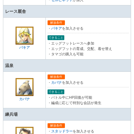
レース厩舎
解放条件
・
パキア
を加入させる
できること
・エッグフットレースへ参加
パキア
・エッグフットの育成、交配、着せ替え
・タマゴの購入も可能
温泉
解放条件
・
カバナ
を加入させる
できること
・バトル中にHP回復が可能
カバナ
・編成に応じて特別な会話が発生
練兵場
解放条件
・
スタッドラー
を加入させる