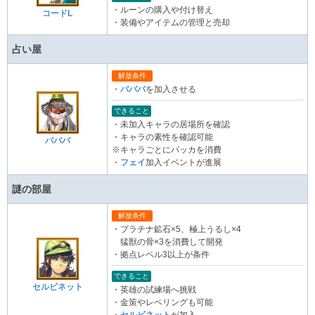
・ルーンの購入や付け替え
コードL
・装備やアイテムの管理と売却
占い屋
解放条件
・
バババ
を加入させる
できること
・未加入キャラの居場所を確認
・キャラの素性を確認可能
バババ
※キャラごとにバッカを消費
・
フェイ
加入イベントが進展
謎の部屋
解放条件
・プラチナ鉱石×5、極上うるし×4
猛獣の骨×3を消費して開発
・拠点レベル3以上が条件
できること
セルビネット
・英雄の試練場へ挑戦
・金策やレベリングも可能
・
セルビネット
が加入