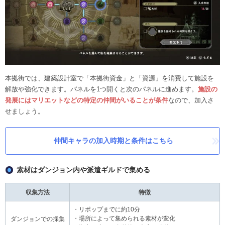
本拠街では、建築設計室で「本拠街資金」と「資源」を消費して施設を
解放や強化できます。パネルを1つ開くと次のパネルに進めます。
施設の
発展にはマリエットなどの特定の仲間がいることが条件
なので、加入さ
せましょう。
仲間キャラの加入時期と条件はこちら
素材はダンジョン内や派遣ギルドで集める
収集方法
特徴
・リポップまでに約10分
・場所によって集められる素材が変化
ダンジョンでの採集