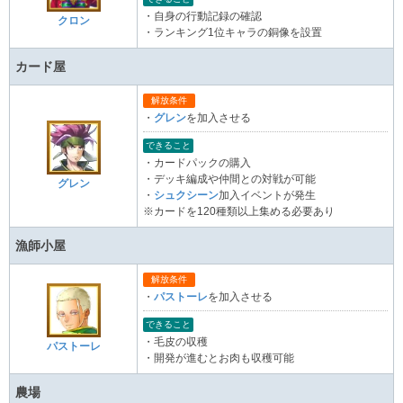
・自身の行動記録の確認
クロン
・ランキング1位キャラの銅像を設置
カード屋
解放条件
・
グレン
を加入させる
できること
・カードパックの購入
・デッキ編成や仲間との対戦が可能
グレン
・
シュクシーン
加入イベントが発生
※カードを120種類以上集める必要あり
漁師小屋
解放条件
・
パストーレ
を加入させる
できること
・毛皮の収穫
パストーレ
・開発が進むとお肉も収穫可能
農場