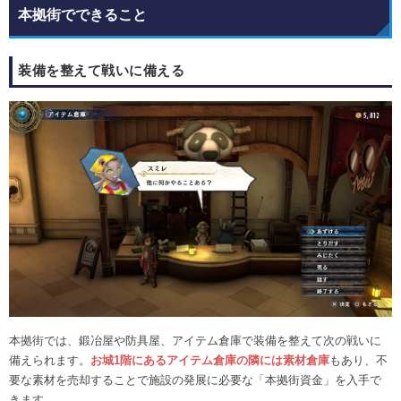
本拠街でできること
装備を整えて戦いに備える
本拠街では、鍛冶屋や防具屋、アイテム倉庫で装備を整えて次の戦いに
備えられます。
お城1階にある
アイテム倉庫の隣には素材倉庫
もあり、不
要な素材を売却することで施設の発展に必要な「本拠街資金」を入手で
きます。