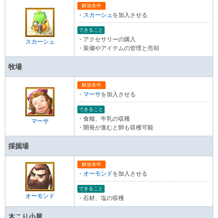
解放条件
・
スカーシュ
を加入させる
できること
・アクセサリーの購入
スカーシュ
・装備やアイテムの管理と売却
牧場
解放条件
・
マーサ
を加入させる
できること
・食糧、牛乳の収穫
マーサ
・開発が進むと卵も収穫可能
採掘場
解放条件
・
オーモンド
を加入させる
できること
オーモンド
・石材、塩の収穫
木こり小屋