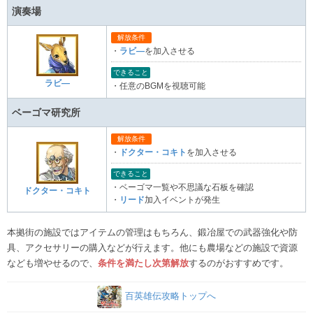
演奏場
解放条件
・
ラビ―
を加入させる
できること
ラビ―
・任意のBGMを視聴可能
ベーゴマ研究所
解放条件
・
ドクター・コキト
を加入させる
できること
・ベーゴマ一覧や不思議な石板を確認
ドクター・コキト
・
リード
加入イベントが発生
本拠街の施設ではアイテムの管理はもちろん、鍛冶屋での武器強化や防
具、アクセサリーの購入などが行えます。他にも農場などの施設で資源
なども増やせるので、
条件を満たし次第解放
するのがおすすめです。
百英雄伝攻略トップへ