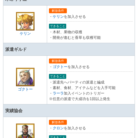
解放条件
・
ケリン
を加入させる
できること
・木材、果物の収穫
ケリン
・開発が進むと香草も収穫可能
派遣ギルド
解放条件
・
ゴクトー
を加入させる
できること
・派遣先へパーティの派遣と編成
・素材、食材、アイテムなどを入手可能
ゴクトー
・
ラーラ
加入イベントのトリガー
※任意の派遣で大成功を1回以上発生
実績協会
解放条件
・
クロン
を加入させる
できること