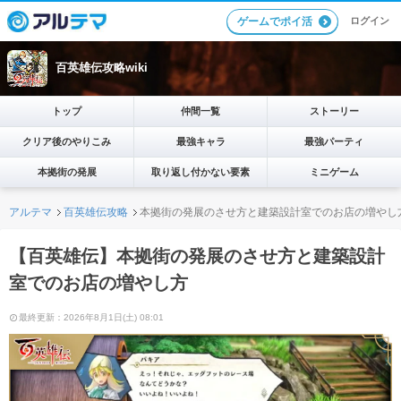
ログイン
ゲームでポイ活
百英雄伝攻略wiki
トップ
仲間一覧
ストーリー
クリア後のやりこみ
最強キャラ
最強パーティ
本拠街の発展
取り返し付かない要素
ミニゲーム
アルテマ
百英雄伝攻略
本拠街の発展のさせ方と建築設計室でのお店の増やし
【百英雄伝】本拠街の発展のさせ方と建築設計
室でのお店の増やし方
最終更新：2026年8月1日(土) 08:01