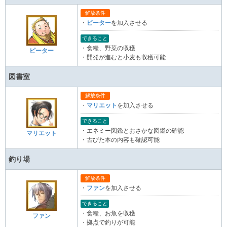
解放条件
・
ピーター
を加入させる
できること
・食糧、野菜の収穫
ピーター
・開発が進むと小麦も収穫可能
図書室
解放条件
・
マリエット
を加入させる
できること
・エネミー図鑑とおさかな図鑑の確認
マリエット
・古びた本の内容も確認可能
釣り場
解放条件
・
ファン
を加入させる
できること
・食糧、お魚を収穫
ファン
・拠点で釣りが可能