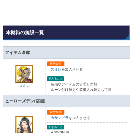
本拠街の施設一覧
アイテム倉庫
解放条件
・
スミレ
を加入させる
できること
・装備やアイテムの管理と売却
スミレ
・ルーン付け替えや装備入れ替えも可能
ヒーローズデン(宿屋)
解放条件
・
カサンドラ
を加入させる
できること
・HP/MP回復