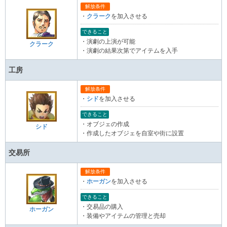
解放条件
・
クラーク
を加入させる
できること
・演劇の上演が可能
クラーク
・演劇の結果次第でアイテムを入手
工房
解放条件
・
シド
を加入させる
できること
・オブジェの作成
シド
・作成したオブジェを自室や街に設置
交易所
解放条件
・
ホーガン
を加入させる
できること
・交易品の購入
ホーガン
・装備やアイテムの管理と売却