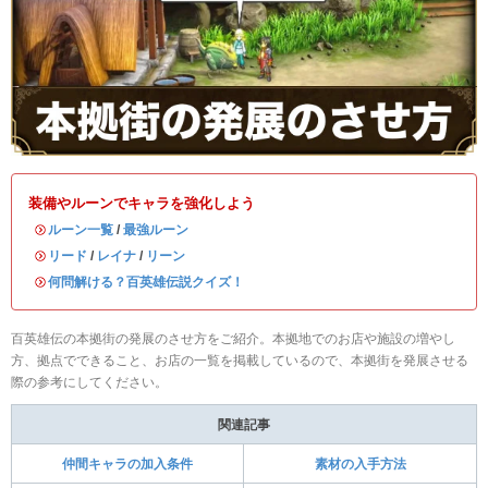
装備やルーンでキャラを強化しよう
・
ルーン一覧
/
最強ルーン
・
リード
/
レイナ
/
リーン
・
何問解ける？百英雄伝説クイズ！
百英雄伝の本拠街の発展のさせ方をご紹介。本拠地でのお店や施設の増やし
方、拠点でできること、お店の一覧を掲載しているので、本拠街を発展させる
際の参考にしてください。
関連記事
仲間キャラの加入条件
素材の入手方法