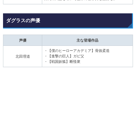
ダグラスの声優
声優
主な登場作品
・【僕のヒーローアカデミア】骨抜柔造
・【進撃の巨人】ガビ父
北田理道
・【戦国妖狐】断怪衆