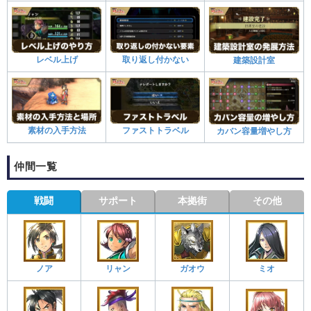
レベル上げ
取り返し付かない
建築設計室
素材の入手方法
ファストトラベル
カバン容量増やし方
仲間一覧
戦闘
サポート
本拠街
その他
ノア
リャン
ガオウ
ミオ