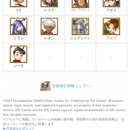
CJ
レイナ
アオイ
エル・アリカント
ミラン
レオン
シュクシーン
フェイ
-
-
-
シーラ
百英雄伝攻略トップへ
©2024 Developed by Rabbit & Bear Studios Inc. Published by 505 Games. All product
names, logos, brands, and registered trademarks are property of their respective
owners. 505 Games and the 505 Games logo are registered trademarks of 505 Games
SpA. All rights reserved.
※アルテマに掲載しているゲーム内画像の著作権、商標権その他の知的財産権は、当
該コンテンツの提供元に帰属します
▶百英雄伝公式サイト