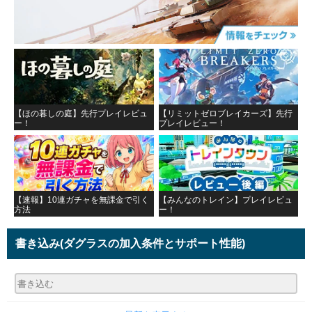
【ほの暮しの庭】先行プレイレビュ
【リミットゼロブレイカーズ】先行
ー！
プレイレビュー！
【速報】10連ガチャを無課金で引く
【みんなのトレイン】プレイレビュ
方法
ー！
書き込み
(ダグラスの加入条件とサポート性能)