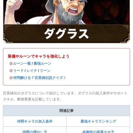
装備やルーンでキャラを強化しよう
・
ルーン一覧
/
最強ルーン
・
リード
/
レイナ
/
リーン
・
何問解ける？百英雄伝説クイズ！
百英雄伝のダグラスについて紹介しています。ダグラスの加入条件やサポート
スキル、解放要素を記載しています。
関連記事
仲間キャラの加入条件
最強キャラランキング
仲間の増やし方
本拠街の発展させ方