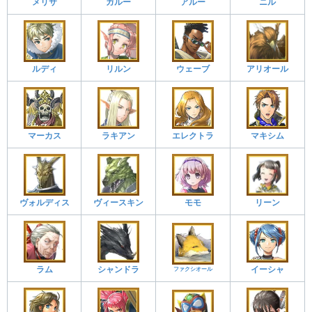
メリサ
ガルー
アルー
ニル
ルディ
リルン
ウェーブ
アリオール
マーカス
ラキアン
エレクトラ
マキシム
ヴォルディス
ヴィースキン
モモ
リーン
ラム
シャンドラ
イーシャ
ファクシオール