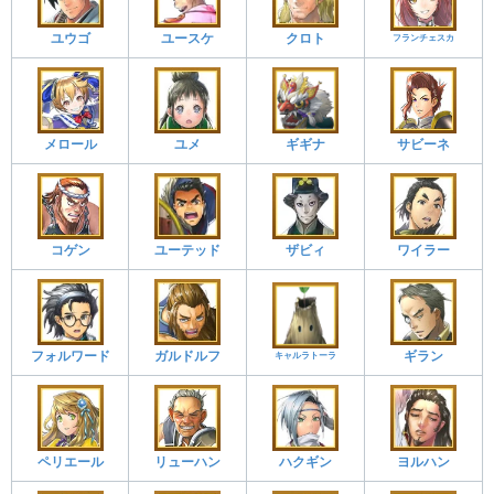
ユウゴ
ユースケ
クロト
フランチェスカ
メロール
ユメ
サビーネ
ギギナ
コゲン
ユーテッド
ザビィ
ワイラー
フォルワード
ガルドルフ
ギラン
キャルラトーラ
ペリエール
リューハン
ハクギン
ヨルハン