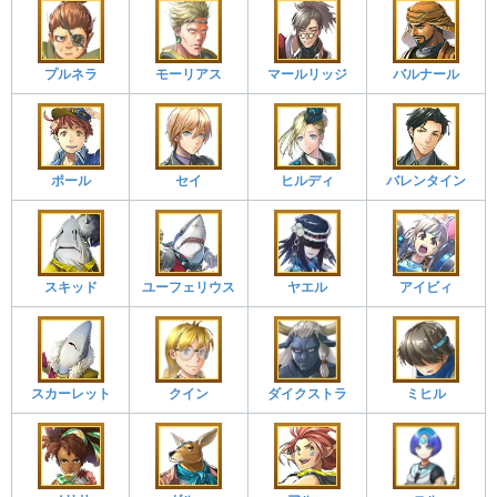
プルネラ
モーリアス
マールリッジ
バルナール
ポール
セイ
ヒルディ
バレンタイン
スキッド
ユーフェリウス
ヤエル
アイビィ
スカーレット
クイン
ダイクストラ
ミヒル