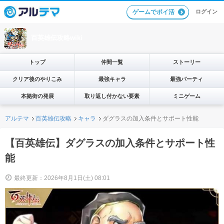
ログイン
ゲームでポイ活
百英雄伝攻略wiki
トップ
仲間一覧
ストーリー
クリア後のやりこみ
最強キャラ
最強パーティ
本拠街の発展
取り返し付かない要素
ミニゲーム
アルテマ
百英雄伝攻略
キャラ
ダグラスの加入条件とサポート性能
【百英雄伝】ダグラスの加入条件とサポート性
能
最終更新：2026年8月1日(土) 08:01