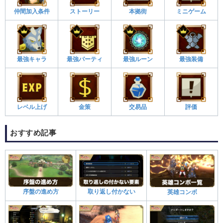
仲間加入条件
ストーリー
本拠街
ミニゲーム
最強キャラ
最強パーティ
最強ルーン
最強装備
レベル上げ
金策
交易品
評価
おすすめ記事
序盤の進め方
取り返し付かない
英雄コンボ