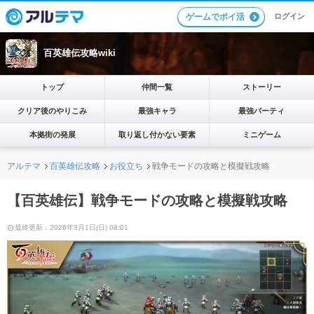
ログイン
ゲームでポイ活
百英雄伝攻略wiki
トップ
仲間一覧
ストーリー
クリア後のやりこみ
最強キャラ
最強パーティ
本拠街の発展
取り返し付かない要素
ミニゲーム
アルテマ
百英雄伝攻略
お役立ち
戦争モードの攻略と模擬戦攻略
【百英雄伝】戦争モードの攻略と模擬戦攻略
最終更新：2026年3月1日(日) 08:01