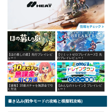
【ほの暮しの庭】先行プレイレビ
【リミットゼロブレイカーズ】先
ュー！
行プレイレビュー！
【速報】10連ガチャを無課金で引
【みんなのトレイン】プレイレビ
く方法
ュー！
書き込み
(戦争モードの攻略と模擬戦攻略)