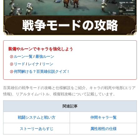
装備やルーンでキャラを強化しよう
・
ルーン一覧
/
最強ルーン
・
リード
/
レイナ
/
リーン
・
何問解ける？百英雄伝説クイズ！
百英雄伝の戦争モードの攻略と仕様解説をご紹介。キャラの戦死や地形(エリア
情報)、リアルタイムバトル、模擬戦攻略について記載しています。
関連記事
戦闘システムと戦い方
仲間キャラ一覧
ストーリーあらすじ
属性相性の仕様