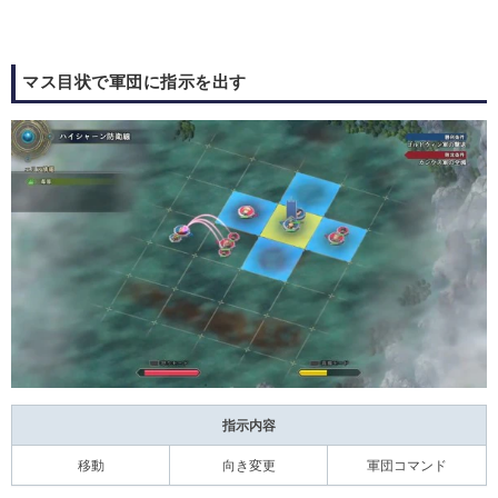
マス目状で軍団に指示を出す
指示内容
移動
向き変更
軍団コマンド