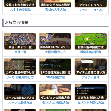
おすすめ交易品
素材の入手方法
ファストトラベル
お役立ち情報
声優一覧
仲間の増やし方
戦闘不能の回復
カバン容量増やし方
SPの回復方法
アイテム倉庫
ルーンの装備方法
ダンジョン脱出方法
古びた本を読む方法