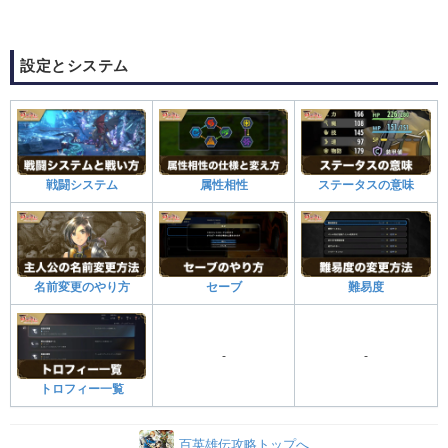
設定とシステム
戦闘システム
属性相性
ステータスの意味
名前変更のやり方
セーブ
難易度
-
-
トロフィー一覧
百英雄伝攻略トップへ