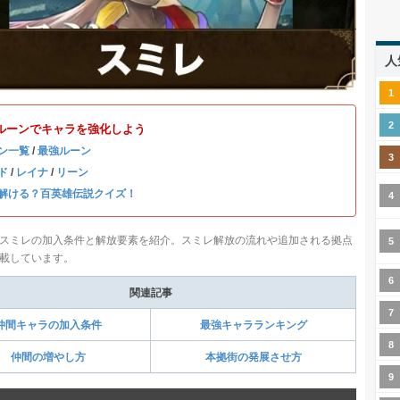
人
ルーンでキャラを強化しよう
ン一覧
/
最強ルーン
ド
/
レイナ
/
リーン
解ける？百英雄伝説クイズ！
スミレの加入条件と解放要素を紹介。スミレ解放の流れや追加される拠点
載しています。
関連記事
仲間キャラの加入条件
最強キャラランキング
仲間の増やし方
本拠街の発展させ方