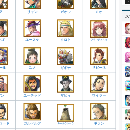
プ
ア
リャン
ガオウ
ミオ
ス
ウゴ
ユースケ
クロト
フランチェスカ
ール
ユメ
サビーネ
ギギナ
ゲン
ユーテッド
ザビィ
ワイラー
ワード
ガルドルフ
ギラン
キャルラトーラ