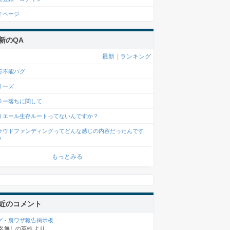
イページ
新のQA
最新
|
ランキング
行不能バグ
リーズ
ラー落ちに関して…
リエール生存ルートってないんですか？
ラウドファンディングってどんな感じの内容だったんです
？
もっとみる
近のコメント
グ・裏ワザ報告掲示板
名無しの英雄
より