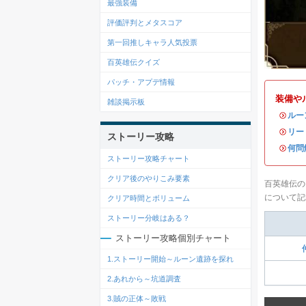
最強装備
評価評判とメタスコア
第一回推しキャラ人気投票
百英雄伝クイズ
パッチ・アプデ情報
装備や
雑談掲示板
・
ルー
・
リー
ストーリー攻略
・
何問
ストーリー攻略チャート
クリア後のやりこみ要素
百英雄伝の
について記
クリア時間とボリューム
ストーリー分岐はある？
ストーリー攻略個別チャート
1.ストーリー開始～ルーン遺跡を探れ
2.あれから～坑道調査
3.賊の正体～敗戦