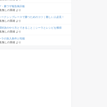
グ・裏ワザ報告掲示板
名無しの英雄
より
ャークシップレースで勝つためのコツ｜難しい人必見！
名無しの英雄
より
理対決のやり方とできること｜シーラとレシピを獲得
名無しの英雄
より
ーラの加入条件と性能
名無しの英雄
より