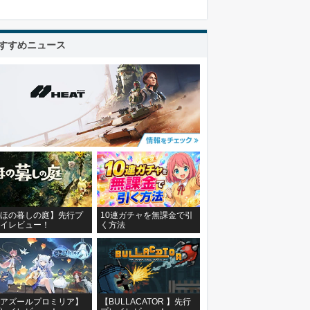
すすめニュース
ほの暮しの庭】先行プ
10連ガチャを無課金で引
イレビュー！
く方法
アズールプロミリア】
【BULLACATOR 】先行