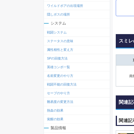
ワイルドボアの出現場所
隠しボスの場所
システム
戦闘システム
スミレ
ステータスの意味
属性相性と変え方
SPの回復方法
英雄コンボ一覧
名前変更のやり方
南
戦闘不能の回復方法
セーブのやり方
関連記
難易度の変更方法
熱血の効果
覚醒の効果
関連記
製品情報