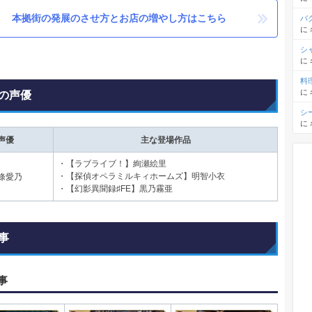
本拠街の発展のさせ方とお店の増やし方はこちら
バ
に
シ
に
料
に
の声優
シ
に
声優
主な登場作品
・【ラブライブ！】絢瀬絵里
・【探偵オペラミルキィホームズ】明智小衣
條愛乃
・【幻影異聞録♯FE】黒乃霧亜
事
事