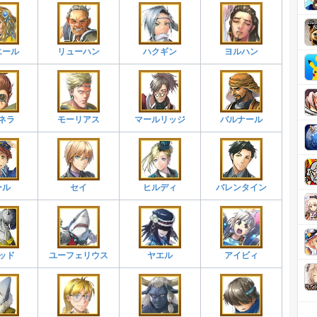
エール
リューハン
ハクギン
ヨルハン
ネラ
モーリアス
マールリッジ
バルナール
ール
セイ
ヒルディ
バレンタイン
ッド
ユーフェリウス
ヤエル
アイビィ