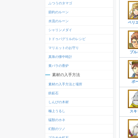
ふつうのタマゴ
節約のルーン
水流のルーン
ペリ
シャリンメダイ
トドゥバグリルのレシピ
マリエットのお守り
プル
真珠の懐中時計
黄バラの香炉
素材の入手方法
ポ
素材の入手方法と場所
鉄鉱石
しんぴの木材
極上うるし
スキ
猛獣のホネ
幻獣のツノ
プラチナ鉱石