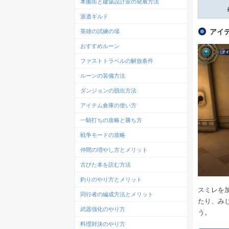
本拠街と建築設計室の発展方法
派遣ギルド
アイ
英雄の試練の場
おすすめルーン
ファストトラベルの解放条件
ルーンの装備方法
ダンジョンの脱出方法
アイテム倉庫の使い方
一騎打ちの攻略と勝ち方
戦争モードの攻略
仲間の増やし方とメリット
古びた本を読む方法
釣りのやり方とメリット
スミレを
同行者の編成方法とメリット
たり、み
武器強化のやり方
う。
料理対決のやり方