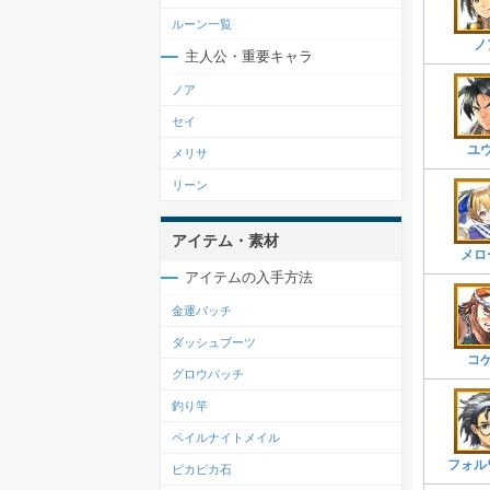
ルーン一覧
ノ
主人公・重要キャラ
ノア
セイ
ユ
メリサ
リーン
アイテム・素材
メロ
アイテムの入手方法
金運バッチ
ダッシュブーツ
コ
グロウバッチ
釣り竿
ペイルナイトメイル
フォル
ピカピカ石