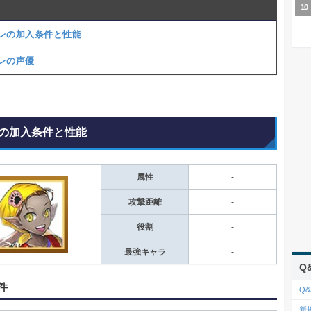
レの加入条件と性能
レの声優
の加入条件と性能
属性
-
攻撃距離
-
役割
-
最強キャラ
-
Q
件
Q&
新