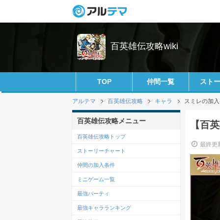
百英雄伝攻略wiki
TOP
仲間一覧
スト
アルテマ
百英雄伝攻略
キャラ
スミレの加入
百英雄伝攻略メニュー
【百英
百英雄伝攻略トップ
最終更新
ストーリーチャート
仲間の加入条件
ミニゲーム一覧
最強パーティ
最強キャラランキング