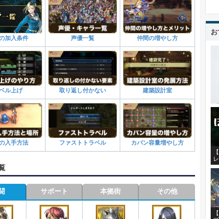
お
声優一覧
仲間の増やし方
の加入条件
ベル上げ
取り返し付かない
建築設計室
の入手方法
ファストトラベル
カバン容量増やし方
【
レ
覧
闘
サポート
本拠街
その他
【