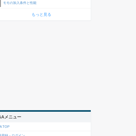
モモの加入条件と性能
もっと見る
&Aメニュー
A TOP
規登録・ログイン