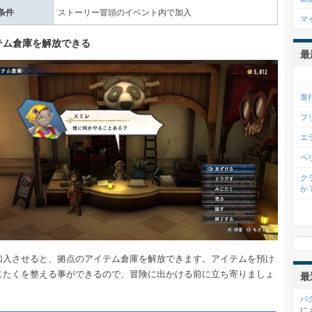
条件
ストーリー冒頭のイベント内で加入
マ
テム倉庫を解放できる
最
進
フ
エ
ペ
ク
か
加入させると、拠点のアイテム倉庫を解放できます。アイテムを預け
じたくを整える事ができるので、冒険に出かける前に立ち寄りましょ
最
バ
に