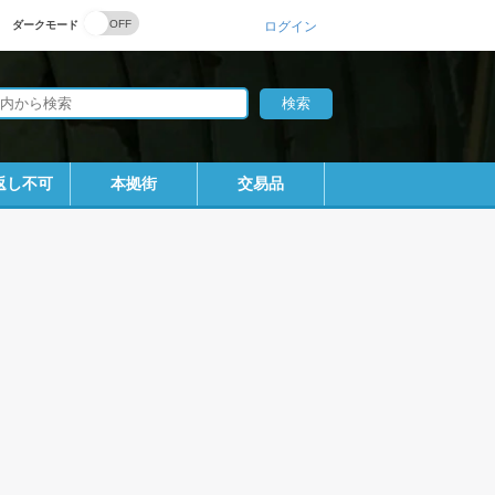
ダークモード
ログイン
返し不可
本拠街
交易品