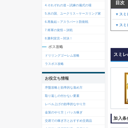
目次
4.それぞれの道～試練の儀式の場
5.水の国、ユークリス～ケースリング家
▼スミ
6.再集結～アスラバート防衛戦
▼スミ
7.将軍の覚悟～決戦
8.勝利宣言～対決！
ボス攻略
スミレ
ドリリングゴーレム攻略
ラスボス攻略
お役立ち情報
序盤攻略と効率的な進め方
取り返しの付かない要素
レベル上げの効率的なやり方
金策のやり方｜バッカ稼ぎ
加入条
交易での稼ぎ方とおすすめ交易品