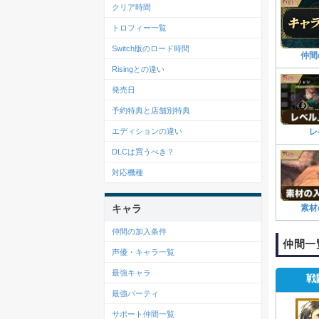
クリア時間
トロフィー一覧
Switch版のロード時間
仲間
Risingとの違い
発売日
予約特典と店舗別特典
エディションの違い
レ
DLCは買うべき？
対応機種
キャラ
素材
仲間の加入条件
仲間一
声優・キャラ一覧
最強キャラ
戦
最強パーティ
サポート仲間一覧