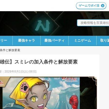
ゲームでポイ活
ーリー
最強キャラ
最強パーティ
ミニゲーム
取り
条件と解放要素
雄伝】スミレの加入条件と解放要素
：2026年8月1日(土) 08:01