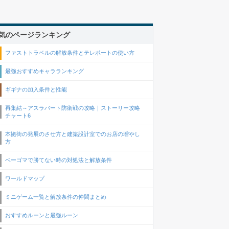
気のページランキング
ファストトラベルの解放条件とテレポートの使い方
最強おすすめキャラランキング
ギギナの加入条件と性能
再集結～アスラバート防衛戦の攻略｜ストーリー攻略
チャート6
本拠街の発展のさせ方と建築設計室でのお店の増やし
方
ベーゴマで勝てない時の対処法と解放条件
ワールドマップ
ミニゲーム一覧と解放条件の仲間まとめ
おすすめルーンと最強ルーン