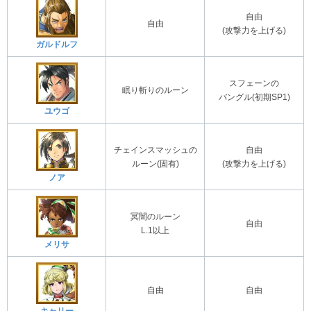
自由
自由
(攻撃力を上げる)
ガルドルフ
スフェーンの
眠り斬りのルーン
バングル(初期SP1)
ユウゴ
チェインスマッシュの
自由
ルーン(固有)
(攻撃力を上げる)
ノア
冥闇のルーン
自由
L.1以上
メリサ
自由
自由
キャリー