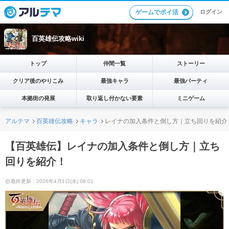
ログイン
ゲームでポイ活
百英雄伝攻略wiki
トップ
仲間一覧
ストーリー
クリア後のやりこみ
最強キャラ
最強パーティ
本拠街の発展
取り返し付かない要素
ミニゲーム
アルテマ
百英雄伝攻略
キャラ
レイナの加入条件と倒し方｜立ち回りを紹介
【百英雄伝】レイナの加入条件と倒し方｜立ち
回りを紹介！
最終更新：2026年4月1日(水) 08:01