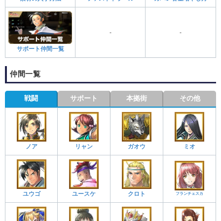
-
-
サポート仲間一覧
仲間一覧
戦闘
サポート
本拠街
その他
ノア
リャン
ガオウ
ミオ
ユウゴ
ユースケ
クロト
フランチェスカ