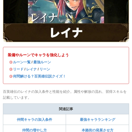
装備やルーンでキャラを強化しよう
・
ルーン一覧
/
最強ルーン
・
リード
/
レイナ
/
リーン
・
何問解ける？百英雄伝説クイズ！
百英雄伝のレイナの加入条件と性能を紹介。属性や解放の流れ、習得スキルを
記載しています。
関連記事
仲間キャラの加入条件
最強キャラランキング
仲間の増やし方
本拠街の発展させ方