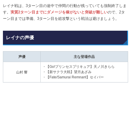
レイナ戦は、3ターン目の途中で仲間の行動が残っていても強制終了しま
す。
実質2ターン目までにダメージを稼がないと突破が難しい
ので、2タ
ーン目までは準備、3ターン目を総攻撃という戦法は避けましょう。
レイナの声優
声優
主な登場作品
・【Go!プリンセスプリキュア】天ノ川きらら
・【新サクラ大戦】望月あざみ
山村 響
・【Fate/Samurai Remnant】セイバー