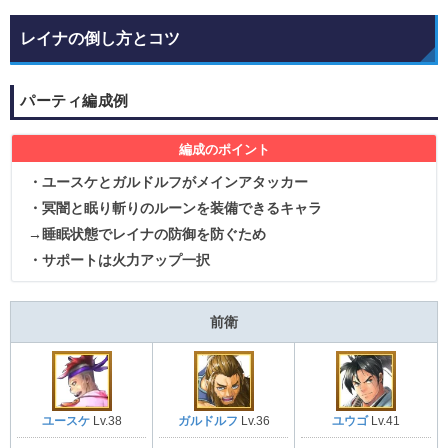
レイナの倒し方とコツ
パーティ編成例
編成のポイント
・ユースケとガルドルフがメインアタッカー
・冥闇と眠り斬りのルーンを装備できるキャラ
→睡眠状態でレイナの防御を防ぐため
・サポートは火力アップ一択
前衛
ユースケ
Lv.38
ガルドルフ
Lv.36
ユウゴ
Lv.41