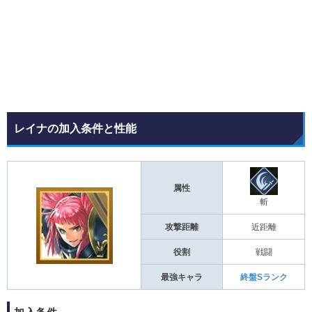
レイナの加入条件と性能
属性
斬
攻撃距離
近距離
役割
戦闘
最強キャラ
終盤Sランク