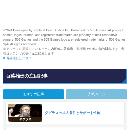
©2024 Developed by Rabbit & Bear Studios Inc. Published by 505 Games. All product
names, logos, brands, and registered trademarks are property of their respective
owners. 505 Games and the 505 Games logo are registered trademarks of 505 Games
SpA. All rights reserved.
※アルテマに掲載しているゲーム内画像の著作権、商標権その他の知的財産権は、当
該コンテンツの提供元に帰属します
▶百英雄伝公式サイト
百英雄伝の注目記事
おすすめ記事
人気ページ
ダグラスの加入条件とサポート性能