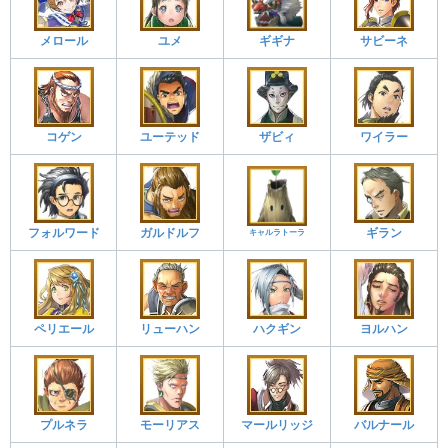
メロール
ユメ
サビーネ
ギギナ
コゲン
ユーテッド
ザビィ
ワイラー
フォルワード
ガルドルフ
ギラン
キャルラトーラ
ペリエール
リューハン
ハクギン
ヨルハン
プルネラ
モーリアス
マールリッジ
バルナール