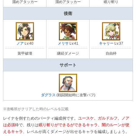
溜めアタッカー
溜めアタッカー
眠り斬り
後衛
ノア
Lv.40
メリサ
Lv.41
キャリー
Lv.37
装甲破壊
継続ダメージ
自由枠
サポート
ダグラス
(戦闘開始時に攻撃バフ)
※攻略班がクリアした時のレベルを記載
レイナを倒すためのパーティ編成例です。
ユースケ、ガルドルフ、ノア
は必須
枠で、残りは
眠り斬りができるができるキャラ、闇のルーンが使
えるキャラ
、レベルが高くダメージが出せるキャラを編成しましょう。