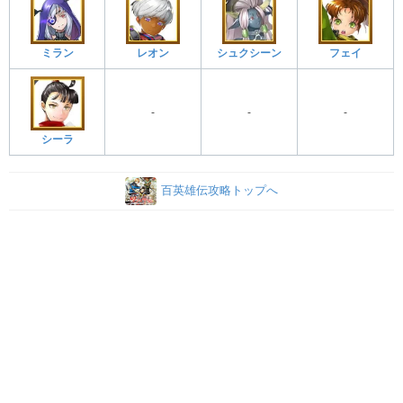
ミラン
レオン
シュクシーン
フェイ
-
-
-
シーラ
百英雄伝攻略トップへ