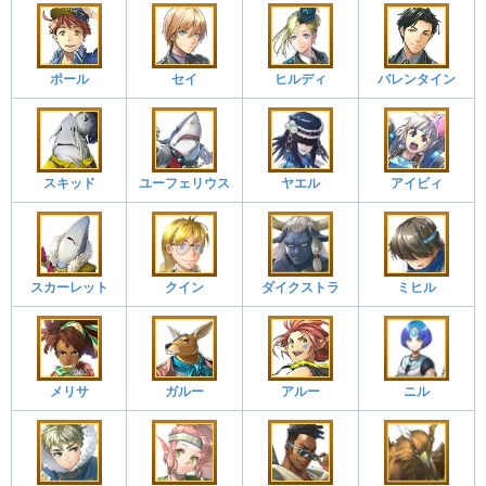
ポール
セイ
ヒルディ
バレンタイン
スキッド
ユーフェリウス
ヤエル
アイビィ
スカーレット
クイン
ダイクストラ
ミヒル
メリサ
ガルー
アルー
ニル