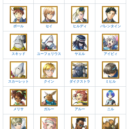
ポール
セイ
ヒルディ
バレンタイン
スキッド
ユーフェリウス
ヤエル
アイビィ
スカーレット
クイン
ダイクストラ
ミヒル
メリサ
ガルー
アルー
ニル