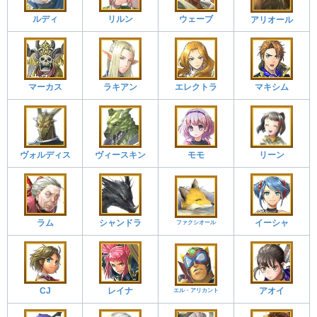
ルディ
リルン
ウェーブ
アリオール
マーカス
ラキアン
エレクトラ
マキシム
ヴォルディス
ヴィースキン
モモ
リーン
ラム
シャンドラ
イーシャ
ファクシオール
CJ
レイナ
アオイ
エル・アリカント