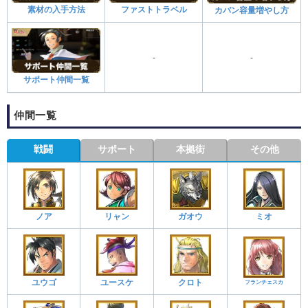
素材の入手方法
ファストトラベル
カバン容量増やし方
-
-
サポート仲間一覧
仲間一覧
戦闘
サポート
本拠街
その他
ノア
リャン
ガオウ
ミオ
ユウゴ
ユースケ
クロト
フランチェスカ