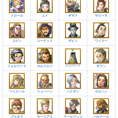
メロール
ユメ
サビーネ
ギギナ
コゲン
ユーテッド
ザビィ
ワイラー
フォルワード
ガルドルフ
ギラン
キャルラトーラ
ペリエール
リューハン
ハクギン
ヨルハン
プルネラ
モーリアス
マールリッジ
バルナール