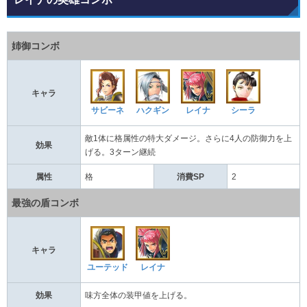
姉御コンボ
キャラ
サビーネ
ハクギン
レイナ
シーラ
敵1体に格属性の特大ダメージ。さらに4人の防御力を上
効果
げる。3ターン継続
属性
格
消費SP
2
最強の盾コンボ
キャラ
ユーテッド
レイナ
効果
味方全体の装甲値を上げる。