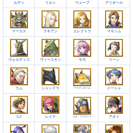
ルディ
リルン
ウェーブ
アリオール
マーカス
ラキアン
エレクトラ
マキシム
ヴォルディス
ヴィースキン
モモ
リーン
ラム
シャンドラ
イーシャ
ファクシオール
CJ
レイナ
アオイ
エル・アリカント