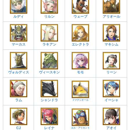
ルディ
リルン
ウェーブ
アリオール
マーカス
ラキアン
エレクトラ
マキシム
ヴォルディス
ヴィースキン
モモ
リーン
ラム
シャンドラ
イーシャ
ファクシオール
CJ
レイナ
アオイ
エル・アリカント