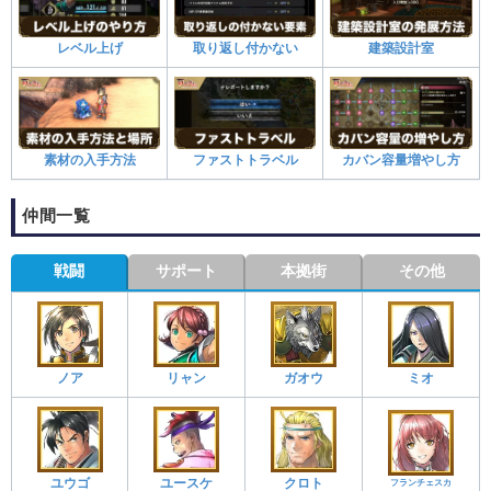
レベル上げ
取り返し付かない
建築設計室
素材の入手方法
ファストトラベル
カバン容量増やし方
仲間一覧
戦闘
サポート
本拠街
その他
ノア
リャン
ガオウ
ミオ
ユウゴ
ユースケ
クロト
フランチェスカ