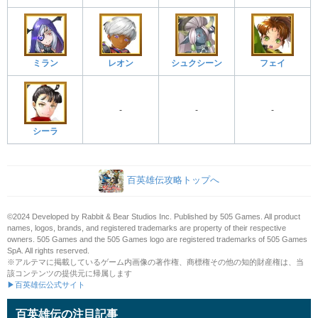
ミラン
レオン
シュクシーン
フェイ
-
-
-
シーラ
百英雄伝攻略トップへ
©2024 Developed by Rabbit & Bear Studios Inc. Published by 505 Games. All product
names, logos, brands, and registered trademarks are property of their respective
owners. 505 Games and the 505 Games logo are registered trademarks of 505 Games
SpA. All rights reserved.
※アルテマに掲載しているゲーム内画像の著作権、商標権その他の知的財産権は、当
該コンテンツの提供元に帰属します
▶百英雄伝公式サイト
百英雄伝の注目記事