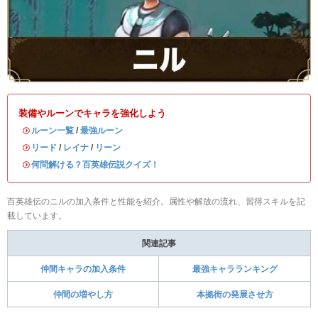
装備やルーンでキャラを強化しよう
・
ルーン一覧
/
最強ルーン
・
リード
/
レイナ
/
リーン
・
何問解ける？百英雄伝説クイズ！
百英雄伝のニルの加入条件と性能を紹介。属性や解放の流れ、習得スキルを記
載しています。
関連記事
仲間キャラの加入条件
最強キャラランキング
仲間の増やし方
本拠街の発展させ方