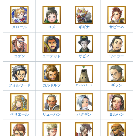
メロール
ユメ
サビーネ
ギギナ
コゲン
ユーテッド
ザビィ
ワイラー
フォルワード
ガルドルフ
ギラン
キャルラトーラ
ペリエール
リューハン
ハクギン
ヨルハン