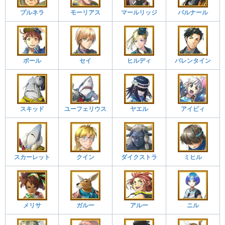
プルネラ
モーリアス
マールリッジ
バルナール
ポール
セイ
ヒルディ
バレンタイン
スキッド
ユーフェリウス
ヤエル
アイビィ
スカーレット
クイン
ダイクストラ
ミヒル
メリサ
ガルー
アルー
ニル