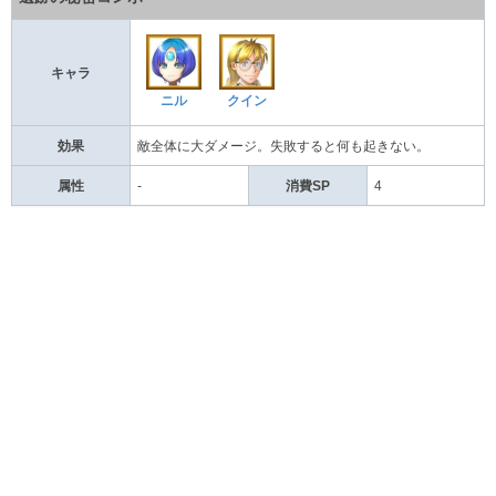
キャラ
ニル
クイン
効果
敵全体に大ダメージ。失敗すると何も起きない。
属性
-
消費SP
4