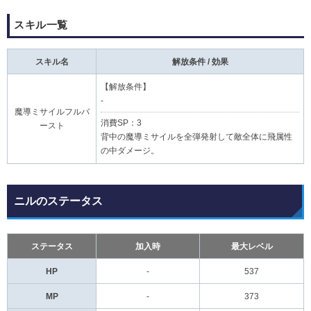
スキル一覧
スキル名
解放条件 / 効果
【解放条件】
-
魔導ミサイルフルバ
消費SP：3
ースト
背中の魔導ミサイルを全弾発射して敵全体に飛属性
の中ダメージ。
ニルのステータス
ステータス
加入時
最大レベル
HP
-
537
MP
-
373