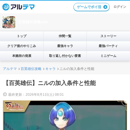
ログイン
ゲームでポイ活
百英雄伝攻略wiki
トップ
仲間一覧
ストーリー
クリア後のやりこみ
最強キャラ
最強パーティ
本拠街の発展
取り返し付かない要素
ミニゲーム
アルテマ
百英雄伝攻略
キャラ
ニルの加入条件と性能
【百英雄伝】ニルの加入条件と性能
最終更新：2026年8月1日(土) 08:01