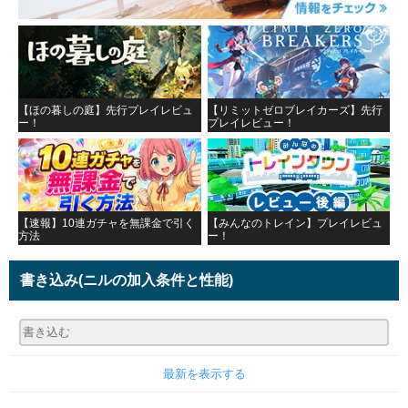
【ほの暮しの庭】先行プレイレビュ
【リミットゼロブレイカーズ】先行
ー！
プレイレビュー！
【速報】10連ガチャを無課金で引く
【みんなのトレイン】プレイレビュ
方法
ー！
書き込み
(ニルの加入条件と性能)
最新を表示する