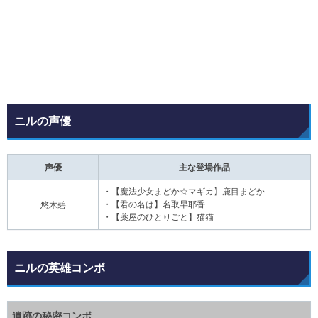
ニルの声優
声優
主な登場作品
・【魔法少女まどか☆マギカ】鹿目まどか
・【君の名は】名取早耶香
悠木碧
・【薬屋のひとりごと】猫猫
ニルの英雄コンボ
遺跡の秘密コンボ