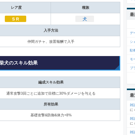
レア度
種族
最
S R
犬
入手方法
デ
仲間ガチャ、放置報酬で入手
シ
駐
モ
柴犬のスキル効果
ブ
編成スキル効果
通常攻撃3回ごとに追加で目標に30%ダメージを与える
最
所有効果
雑
に
基礎攻撃&防御&体力+8%
雑
に
雑