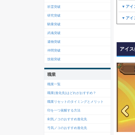
▼アイ
祈霊突破
研究突破
▼アイ
騎乗突破
武魂突破
遺物突破
アイス
仲間突破
技能突破
職業
職業一覧
職業(進化先)はどれがおすすめ？
職業リセットのタイミングとメリット
印を一つ覚醒する方法
剣気ノコのおすすめ進化先
弓気ノコのおすすめ進化先