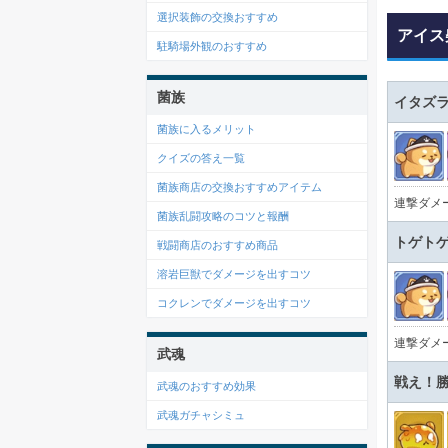
選択装飾の交換おすすめ
アイス
駐騎場外観のおすすめ
菌族
イタズ
菌族に入るメリット
クイズの答え一覧
菌族商店の交換おすすめアイテム
連撃ダメ
菌族乱闘攻略のコツと報酬
トゲト
戦闘商店のおすすめ商品
溶岩巨獣でダメージを出すコツ
コクレンでダメージを出すコツ
連撃ダメ
武魂
戦え！
武魂のおすすめ効果
武魂ガチャシミュ