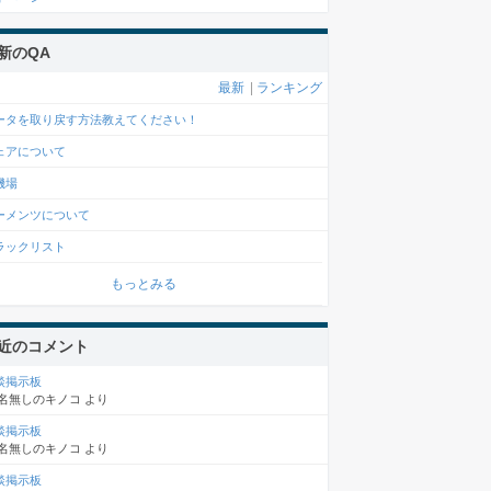
新のQA
最新
|
ランキング
ータを取り戻す方法教えてください！
ェアについて
機場
ーメンツについて
ラックリスト
もっとみる
近のコメント
談掲示板
名無しのキノコ
より
談掲示板
名無しのキノコ
より
談掲示板