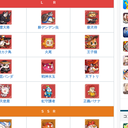
L R
雪大将
酔デンデン虫
柴犬侍
侠カク鳥
火尾
王子猫
芸パンダ
戦神水玉
天下トリ
天使鹿
虹守護者
正義バナナ
S S R
コ