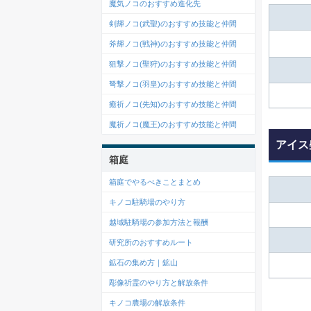
魔気ノコのおすすめ進化先
剣輝ノコ(武聖)のおすすめ技能と仲間
斧輝ノコ(戦神)のおすすめ技能と仲間
狙撃ノコ(聖狩)のおすすめ技能と仲間
弩撃ノコ(羽皇)のおすすめ技能と仲間
癒祈ノコ(先知)のおすすめ技能と仲間
魔祈ノコ(魔王)のおすすめ技能と仲間
アイス
箱庭
箱庭でやるべきことまとめ
キノコ駐騎場のやり方
越域駐騎場の参加方法と報酬
研究所のおすすめルート
鉱石の集め方｜鉱山
彫像祈霊のやり方と解放条件
キノコ農場の解放条件