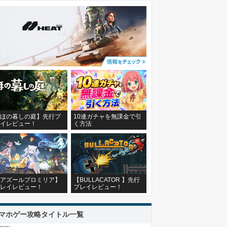
ほの暮しの庭】先行プ
10連ガチャを無課金で引
イレビュー！
く方法
アズールプロミリア】
【BULLACATOR 】先行
レイレビュー！
プレイレビュー！
マホゲー攻略タイトル一覧