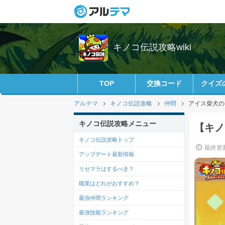
キノコ伝説攻略wiki
TOP
交換コード
クイズ
アルテマ
キノコ伝説攻略
仲間
アイス柴犬の
キノコ伝説攻略メニュー
【キノ
キノコ伝説攻略トップ
最終更新
アップデート最新情報
リセマラはするべき？
職業はどれがおすすめ？
最強仲間ランキング
最強技能ランキング