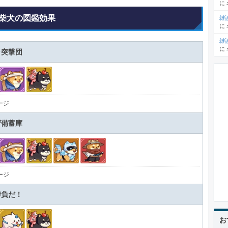
に
柴犬の図鑑効果
雑
に
雑
に
ラ突撃団
ージ
ゲ備蓄庫
ージ
勝負だ！
お