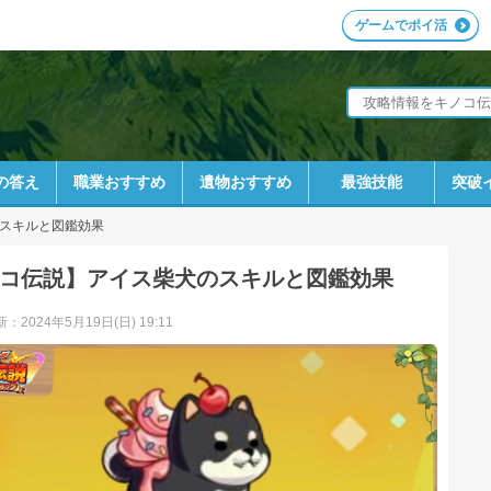
ゲームでポイ活
の答え
職業おすすめ
遺物おすすめ
最強技能
突破
スキルと図鑑効果
コ伝説】アイス柴犬のスキルと図鑑効果
：2024年5月19日(日) 19:11