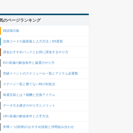
気のページランキング
雑談掲示板
交換コードの最新版と入力方法｜8/5更新
課金おすすめパックとお得に課金するやり方
EX+装備の解放条件と厳選のやり方
突破イベントのスケジュール一覧とアイテム必要数
ステージ一覧と勝てない時の対処法
毎週宝箱とは？報酬と交換アイテム
データ引き継ぎのやり方とメリット
UR+装備の解放条件と入手方法
斧輝ノコ(戦神)のおすすめ技能と仲間組み合わせ