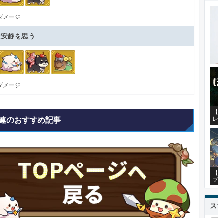
ダメージ
は安静を思う
ダメージ
【
レ
連のおすすめ記事
【
プ
ス