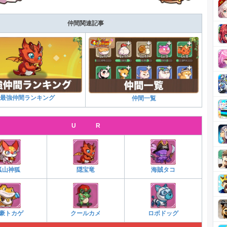
仲間関連記事
最強仲間ランキング
仲間一覧
U R
狐山神狐
隠宝竜
海賊タコ
豪トカゲ
クールカメ
ロボドッグ