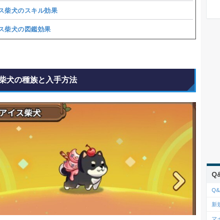
ス柴犬のスキル効果
ス柴犬の図鑑効果
柴犬の種族と入手方法
Q
Q&
新
マ