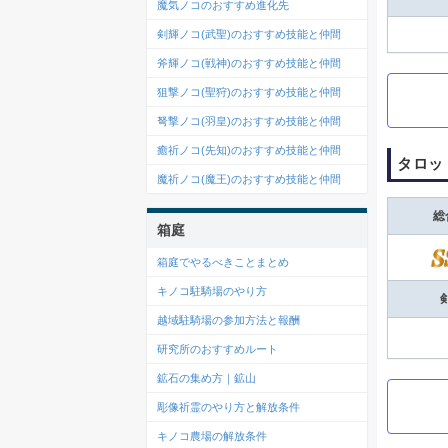
魔気ノコのおすすめ進化先
剣輝ノコ(武聖)のおすすめ技能と仲間
斧輝ノコ(戦神)のおすすめ技能と仲間
狙撃ノコ(聖狩)のおすすめ技能と仲間
弩撃ノコ(羽皇)のおすすめ技能と仲間
癒祈ノコ(先知)のおすすめ技能と仲間
タロッ
魔祈ノコ(魔王)のおすすめ技能と仲間
総
箱庭
箱庭でやるべきことまとめ
キノコ駐騎場のやり方
越域駐騎場の参加方法と報酬
研究所のおすすめルート
鉱石の集め方｜鉱山
彫像祈霊のやり方と解放条件
キノコ農場の解放条件