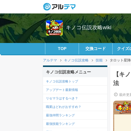
キノコ伝説攻略wiki
TOP
交換コード
クイズ
アルテマ
キノコ伝説攻略
技能
タロット星陣
キノコ伝説攻略メニュー
【キノ
キノコ伝説攻略トップ
法
アップデート最新情報
最終更新
リセマラはするべき？
職業はどれがおすすめ？
最強仲間ランキング
最強技能ランキング