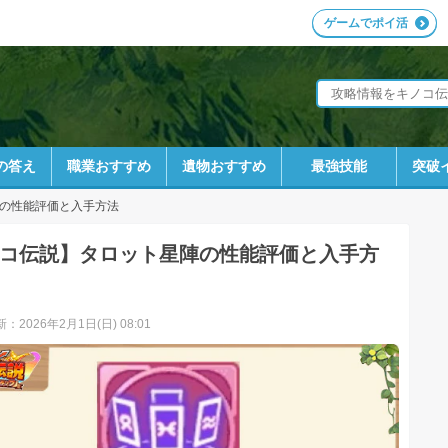
ゲームでポイ活
の答え
職業おすすめ
遺物おすすめ
最強技能
突破
の性能評価と入手方法
コ伝説】タロット星陣の性能評価と入手方
：2026年2月1日(日) 08:01