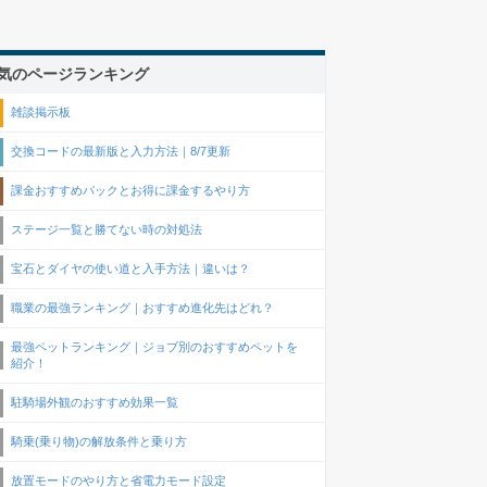
気のページランキング
雑談掲示板
交換コードの最新版と入力方法｜8/7更新
課金おすすめパックとお得に課金するやり方
ステージ一覧と勝てない時の対処法
宝石とダイヤの使い道と入手方法｜違いは？
職業の最強ランキング｜おすすめ進化先はどれ？
最強ペットランキング｜ジョブ別のおすすめペットを
紹介！
駐騎場外観のおすすめ効果一覧
騎乗(乗り物)の解放条件と乗り方
放置モードのやり方と省電力モード設定