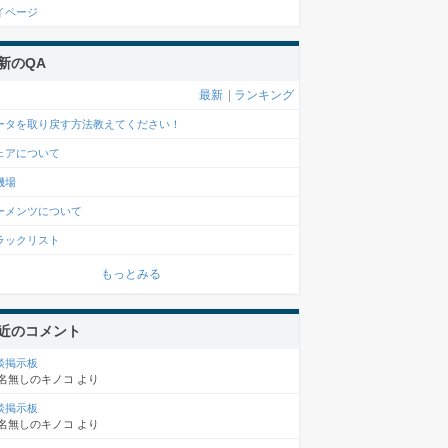
イページ
新のQA
最新
|
ランキング
ータを取り戻す方法教えてください！
ェアについて
機場
ーメンツについて
ラックリスト
もっとみる
近のコメント
談掲示板
名無しのキノコ
より
談掲示板
名無しのキノコ
より