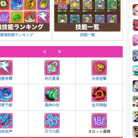
最強技能ランキング
技能一覧
U R
稲妻奇襲
利刃貫通
分身攻撃
百斬千鎖
風神の矢
血月降臨
竜吟双声
天下の罠
タロット星陣