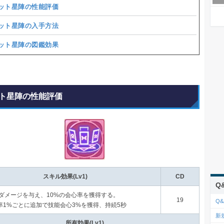
ット星陣の性能評価
ット星陣の入手方法
ット星陣の図鑑効果
ト星陣の性能評価
スキル効果(Lv1)
CD
Q
%のダメージを与え、10%の会心率を獲得する。
19
Q&
率1%ごとに追加で技能会心3%を獲得、持続5秒
新
所有効果(Lv1)