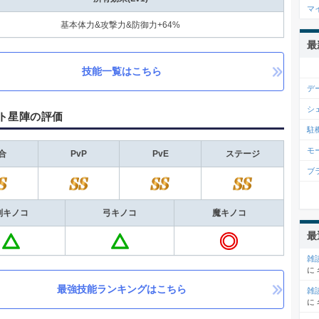
マ
基本体力&攻撃力&防御力+64%
最
技能一覧はこちら
デ
シ
ト星陣の評価
駐
モ
合
PvP
PvE
ステージ
ブ
剣キノコ
弓キノコ
魔キノコ
最
雑
に
最強技能ランキングはこちら
雑
に