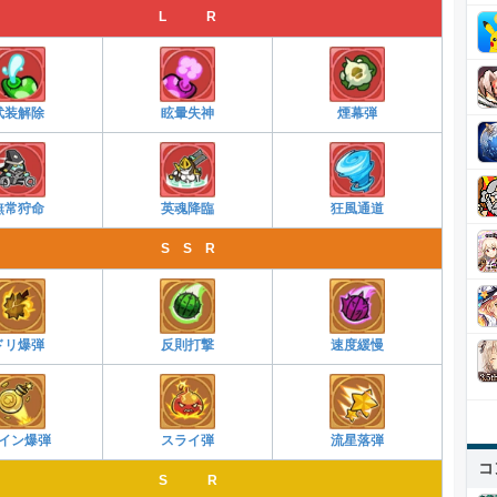
L R
武装解除
眩暈失神
煙幕弾
無常狩命
英魂降臨
狂風通道
S S R
ドリ爆弾
反則打撃
速度緩慢
イン爆弾
スライ弾
流星落弾
コ
S R