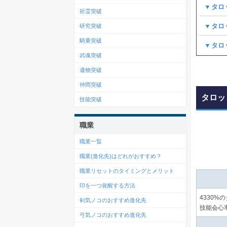
▼タロ
祈霊突破
▼タロ
研究突破
騎乗突破
▼タロ
武魂突破
遺物突破
仲間突破
タロッ
技能突破
職業
職業一覧
職業(進化先)はどれがおすすめ？
職業リセットのタイミングとメリット
印を一つ覚醒する方法
4330
剣気ノコのおすすめ進化先
技能会心
弓気ノコのおすすめ進化先