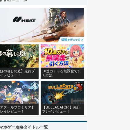
ほの暮しの庭】先行プ
10連ガチャを無課金で引
イレビュー！
く方法
アズールプロミリア】
【BULLACATOR 】先行
レイレビュー！
プレイレビュー！
マホゲー攻略タイトル一覧