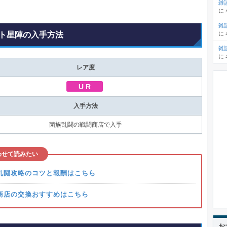
雑
に
雑
ト星陣の入手方法
に
雑
に
レア度
U R
入手方法
菌族乱闘の戦闘商店で入手
わせて読みたい
乱闘攻略のコツと報酬はこちら
商店の交換おすすめはこちら
お