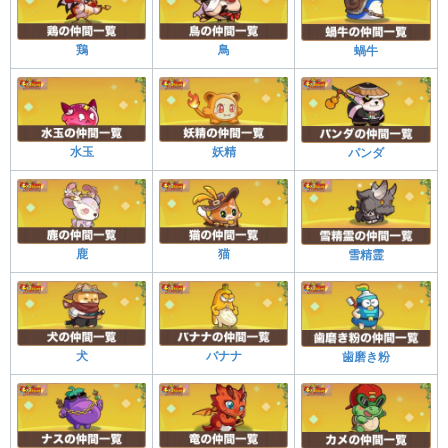
鶏
鳥
蝸牛
水玉
妖精
パンダ
鹿
猫
雪精霊
犬
バナナ
歯磨き粉