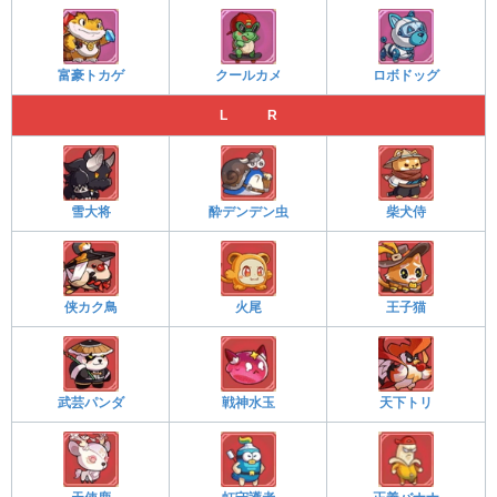
富豪トカゲ
クールカメ
ロボドッグ
L R
雪大将
酔デンデン虫
柴犬侍
侠カク鳥
火尾
王子猫
武芸パンダ
戦神水玉
天下トリ