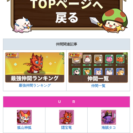
仲間関連記事
最強仲間ランキング
仲間一覧
U R
狐山神狐
隠宝竜
海賊タコ