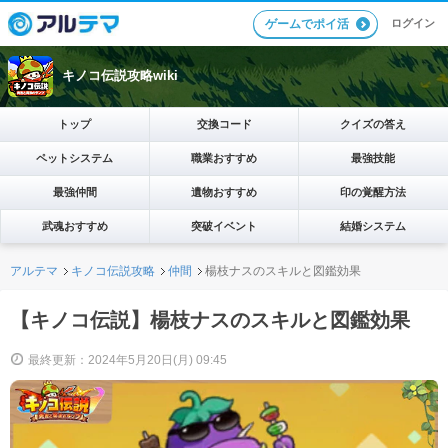
ログイン
ゲームでポイ活
キノコ伝説攻略wiki
トップ
交換コード
クイズの答え
ペットシステム
職業おすすめ
最強技能
最強仲間
遺物おすすめ
印の覚醒方法
武魂おすすめ
突破イベント
結婚システム
アルテマ
キノコ伝説攻略
仲間
楊枝ナスのスキルと図鑑効果
【キノコ伝説】楊枝ナスのスキルと図鑑効果
最終更新：2024年5月20日(月) 09:45