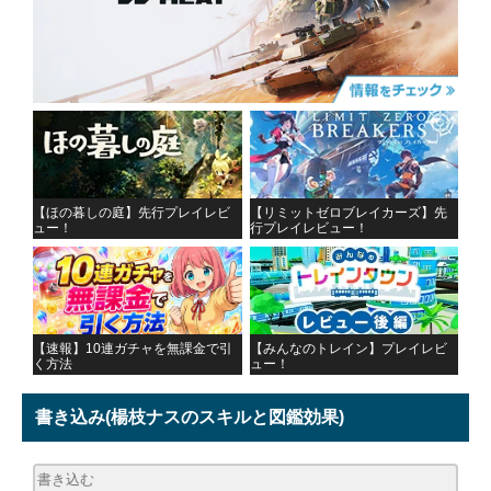
【ほの暮しの庭】先行プレイレビ
【リミットゼロブレイカーズ】先
ュー！
行プレイレビュー！
【速報】10連ガチャを無課金で引
【みんなのトレイン】プレイレビ
く方法
ュー！
書き込み
(楊枝ナスのスキルと図鑑効果)