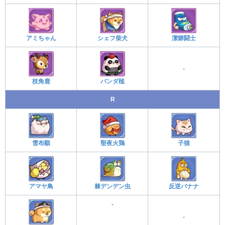
アミちゃん
シェフ柴犬
潔癖闘士
-
枝角鹿
パンダ槌
R
雪布顚
聖夜火鶏
子猫
アマヤ鳥
棘デンデン虫
反逆バナナ
-
-