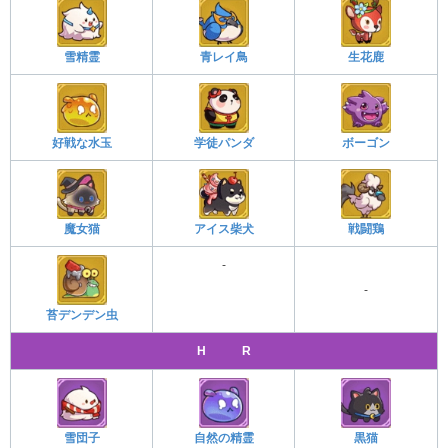
雪精霊
青レイ鳥
生花鹿
好戦な水玉
学徒パンダ
ボーゴン
魔女猫
アイス柴犬
戦闘鶏
-
-
苔デンデン虫
H R
雪団子
自然の精霊
黒猫