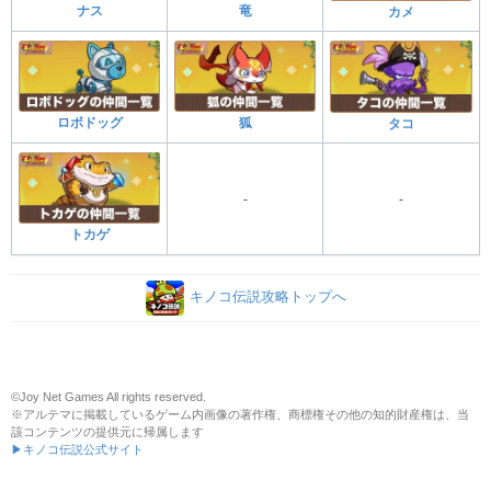
ナス
竜
カメ
ロボドッグ
狐
タコ
-
-
トカゲ
キノコ伝説攻略トップへ
©Joy Net Games All rights reserved.
※アルテマに掲載しているゲーム内画像の著作権、商標権その他の知的財産権は、当
該コンテンツの提供元に帰属します
▶キノコ伝説公式サイト