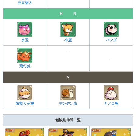
豆豆柴犬
H N
水玉
小鹿
パンダ
-
-
飛行狐
N
殻割り子鶏
デンデン虫
キノコ鳥
種族別仲間一覧