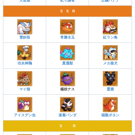
天使鹿
虹守護者
正義バナナ
S S R
雪妖怪
常勝水玉
紅ラン鳥
功夫神鶏
貫通獣
メカ柴犬
マイ猫
楊枝ナス
霊鹿
アイスデン虫
道着パンダ
福龍ポヨン
S R