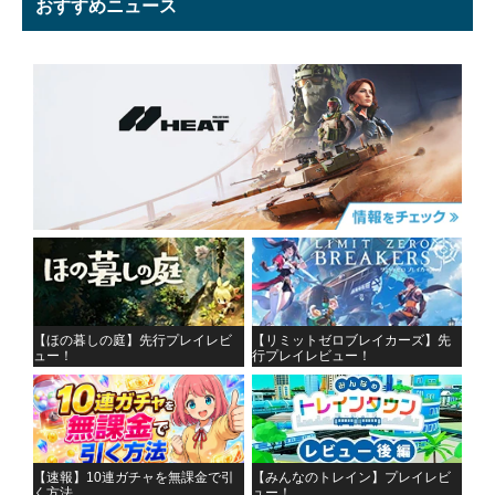
おすすめニュース
【ほの暮しの庭】先行プレイレビ
【リミットゼロブレイカーズ】先
ュー！
行プレイレビュー！
【速報】10連ガチャを無課金で引
【みんなのトレイン】プレイレビ
く方法
ュー！