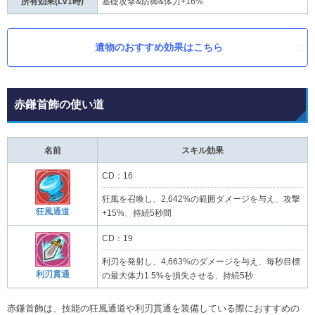
所有効果(Lv1時)
基礎攻撃&防御&体力+16%
遺物のおすすめ効果はこちら
赤鎌首飾の使い道
名前
スキル効果
CD：16
狂風を召喚し、2,642%の範囲ダメージを与え、攻撃
狂風通道
+15%、持続5秒間
CD：19
利刃を発射し、4,663%のダメージを与え、毎秒目標
利刃貫通
の最大体力1.5%を損失させる、持続5秒
赤鎌首飾は、技能の狂風通道や利刃貫通を装備している際におすすめの