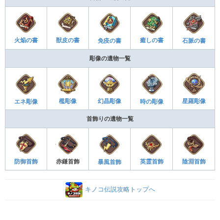
獣皮の書
火焔の書
癒しの書
免疫の書
石脈の書
彫像の遺物一覧
檻彫像
幻晶彫像
星羅彫像
エネ彫像
時の彫像
首飾りの遺物一覧
陰淵首飾
防御首飾
赤鎌首飾
英霊首飾
暴風首飾
キノコ伝説攻略トップへ