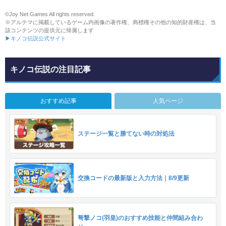
©Joy Net Games All rights reserved.
※アルテマに掲載しているゲーム内画像の著作権、商標権その他の知的財産権は、当
該コンテンツの提供元に帰属します
▶キノコ伝説公式サイト
キノコ伝説の注目記事
おすすめ記事
人気ページ
ステージ一覧と勝てない時の対処法
交換コードの最新版と入力方法｜8/9更新
弩撃ノコ(羽皇)のおすすめ技能と仲間組み合わ