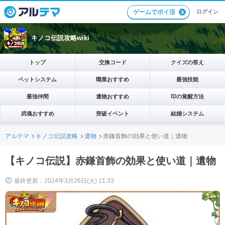
ログイン
ゲームでポイ活
キノコ伝説攻略wiki
トップ
交換コード
クイズの答え
ペットシステム
職業おすすめ
最強技能
最強仲間
遺物おすすめ
印の覚醒方法
武魂おすすめ
突破イベント
結婚システム
アルテマ
キノコ伝説攻略
遺物
赤鎌首飾の効果と使い道｜遺物
【キノコ伝説】赤鎌首飾の効果と使い道｜遺物
最終更新：2024年3月26日(火) 11:33