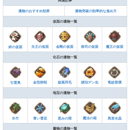
関連記事
遺物のおすすめ効果
遺物突破の効率的な進め方
仮面の遺物一覧
魔王の仮面
矢王の仮面
金剛の仮面
祭司の仮面
絆の仮面
化石の遺物一覧
竜紋骨環
金箔卵殻
旋風羽毛
琥珀デン虫
引雷凧
地宝の遺物一覧
魔法の箱
矢竹
青い雪花
恵みの雨
異形水晶
書物の遺物一覧