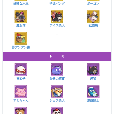
好戦な水玉
学徒パンダ
ボーゴン
魔女猫
アイス柴犬
戦闘鶏
-
-
苔デンデン虫
H R
雪団子
自然の精霊
黒猫
アミちゃん
シェフ柴犬
潔癖闘士