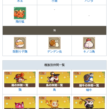
水玉
小鹿
パンダ
-
-
飛行狐
N
殻割り子鶏
デンデン虫
キノコ鳥
種族別仲間一覧
鶏
鳥
蝸牛