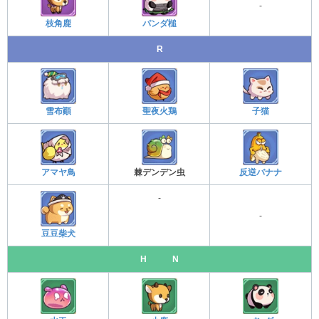
-
枝角鹿
パンダ槌
R
雪布顚
聖夜火鶏
子猫
アマヤ鳥
棘デンデン虫
反逆バナナ
-
-
豆豆柴犬
H N