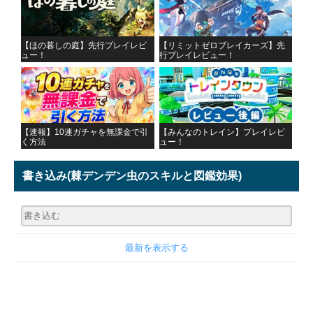
【ほの暮しの庭】先行プレイレビ
【リミットゼロブレイカーズ】先
ュー！
行プレイレビュー！
【速報】10連ガチャを無課金で引
【みんなのトレイン】プレイレビ
く方法
ュー！
書き込み
(棘デンデン虫のスキルと図鑑効果)
最新を表示する