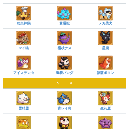
功夫神鶏
貫通獣
メカ柴犬
マイ猫
楊枝ナス
霊鹿
アイスデン虫
道着パンダ
福龍ポヨン
S R
雪精霊
青レイ鳥
生花鹿