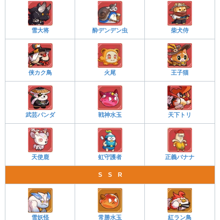
雪大将
酔デンデン虫
柴犬侍
侠カク鳥
火尾
王子猫
武芸パンダ
戦神水玉
天下トリ
天使鹿
虹守護者
正義バナナ
S S R
雪妖怪
常勝水玉
紅ラン鳥