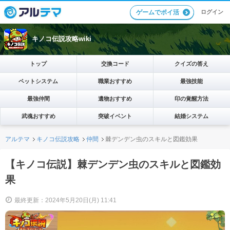
ログイン
ゲームでポイ活
キノコ伝説攻略wiki
トップ
交換コード
クイズの答え
ペットシステム
職業おすすめ
最強技能
最強仲間
遺物おすすめ
印の覚醒方法
武魂おすすめ
突破イベント
結婚システム
アルテマ
キノコ伝説攻略
仲間
棘デンデン虫のスキルと図鑑効果
【キノコ伝説】棘デンデン虫のスキルと図鑑効
果
最終更新：2024年5月20日(月) 11:41