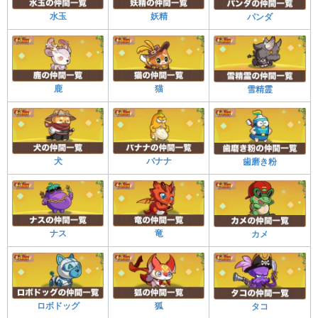
水玉
妖精
パンダ
鹿
猫
雪精霊
犬
バナナ
歯磨き粉
ナス
竜
カメ
ロボドッグ
狐
タコ