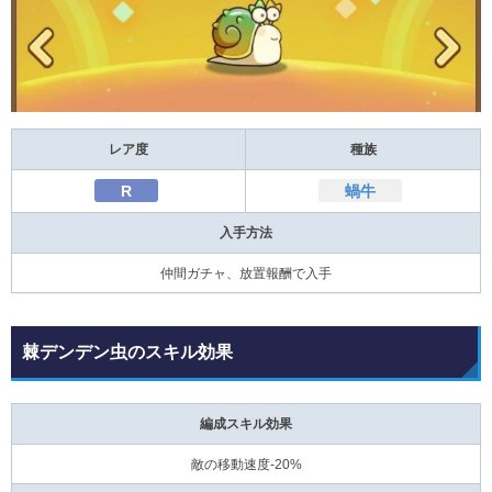
レア度
種族
R
蝸牛
入手方法
仲間ガチャ、放置報酬で入手
棘デンデン虫のスキル効果
編成スキル効果
敵の移動速度-20%