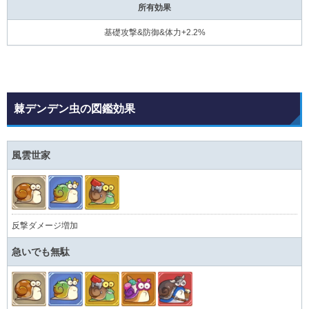
所有効果
基礎攻撃&防御&体力+2.2%
棘デンデン虫の図鑑効果
風雲世家
反撃ダメージ増加
急いでも無駄