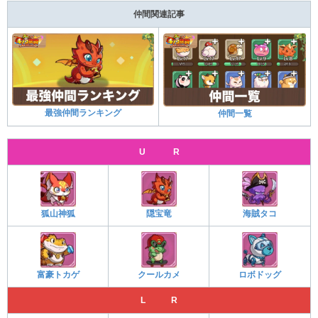
仲間関連記事
最強仲間ランキング
仲間一覧
U R
狐山神狐
隠宝竜
海賊タコ
富豪トカゲ
クールカメ
ロボドッグ
L R