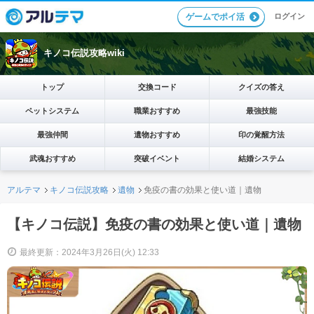
ログイン
ゲームでポイ活
キノコ伝説攻略wiki
トップ
交換コード
クイズの答え
ペットシステム
職業おすすめ
最強技能
最強仲間
遺物おすすめ
印の覚醒方法
武魂おすすめ
突破イベント
結婚システム
アルテマ
キノコ伝説攻略
遺物
免疫の書の効果と使い道｜遺物
【キノコ伝説】免疫の書の効果と使い道｜遺物
最終更新：2024年3月26日(火) 12:33