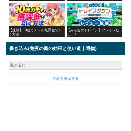
【速報】10連ガチャを無課金で引
【みんなのトレイン】プレイレビ
く方法
ュー！
書き込み
(免疫の書の効果と使い道｜遺物)
最新を表示する