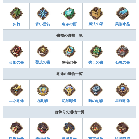
魔法の箱
矢竹
青い雪花
恵みの雨
異形水晶
書物の遺物一覧
獣皮の書
火焔の書
癒しの書
免疫の書
石脈の書
彫像の遺物一覧
檻彫像
幻晶彫像
星羅彫像
エネ彫像
時の彫像
首飾りの遺物一覧
陰淵首飾
防御首飾
赤鎌首飾
英霊首飾
暴風首飾