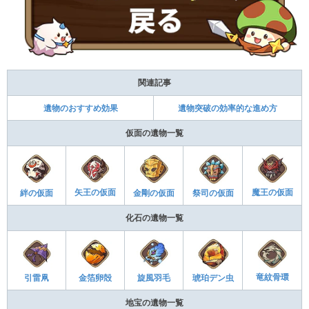
関連記事
遺物のおすすめ効果
遺物突破の効率的な進め方
仮面の遺物一覧
魔王の仮面
矢王の仮面
金剛の仮面
祭司の仮面
絆の仮面
化石の遺物一覧
竜紋骨環
金箔卵殻
旋風羽毛
琥珀デン虫
引雷凧
地宝の遺物一覧