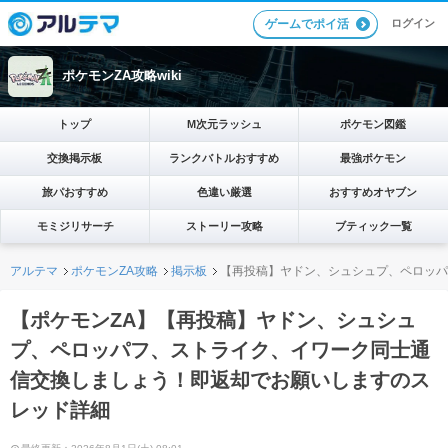
ログイン
ゲームでポイ活
ポケモンZA攻略wiki
トップ
M次元ラッシュ
ポケモン図鑑
交換掲示板
ランクバトルおすすめ
最強ポケモン
旅パおすすめ
色違い厳選
おすすめオヤブン
モミジリサーチ
ストーリー攻略
ブティック一覧
アルテマ
ポケモンZA攻略
掲示板
【再投稿】ヤドン、シュシュプ、ペロッパ
【ポケモンZA】【再投稿】ヤドン、シュシュ
プ、ペロッパフ、ストライク、イワーク同士通
信交換しましょう！即返却でお願いしますのス
レッド詳細