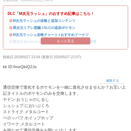
最終更新：2026年8月1日(土) 08:01
DLC「M次元ラッシュ」のおすすめ記事はこちら！
・
M次元ラッシュの攻略と追加コンテンツ
・
異次元ミアレ図鑑
/
DLCの追加ポケモン
・
M次元ラッシュ攻略チャート
/
おすすめドーナツ
もっと見る
・
異次元きのみの入手方法
/
異次元ミアレの色違い厳選
投稿日:2026/5/27 22:04 (更新日:2026/5/27 22:07)
kk
ID:fmeQbiQ2Js
編集する
通信交換で進化するポケモンを一緒に進化させませんか？お互い上
記タイトルのポケモンのみを交換します。
ヤドン:おうじゃのしるし
シュシュプ:においぶくろ
ストライク:メタルコート
ペロッパフ:ホイップホップ
イワーク:メタルコート
を持たせて通信交換をお願いいたします。