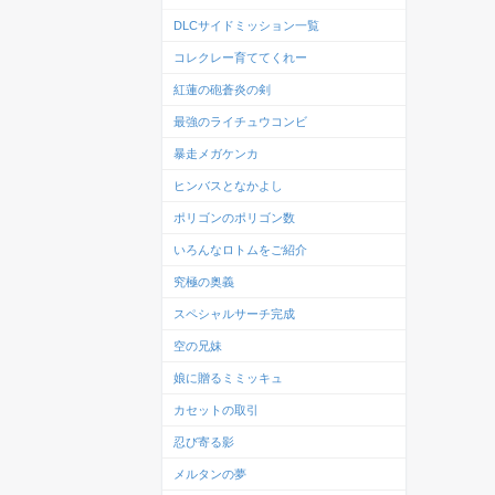
DLCサイドミッション一覧
コレクレー育ててくれー
紅蓮の砲蒼炎の剣
最強のライチュウコンビ
暴走メガケンカ
ヒンバスとなかよし
ポリゴンのポリゴン数
いろんなロトムをご紹介
究極の奥義
スペシャルサーチ完成
空の兄妹
娘に贈るミミッキュ
カセットの取引
忍び寄る影
メルタンの夢