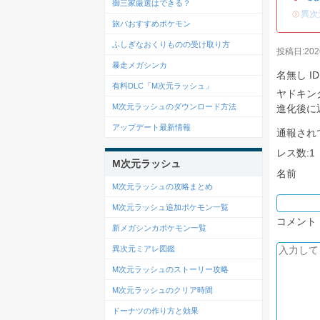
御三家厳選はできる？
・
異次
旅パおすすめポケモン
ふしぎなおくりものの受け取り方
投稿日:2026/
暴走メガシンカ
名無し
ID
有料DLC「M次元ラッシュ」
ヤドキン
M次元ラッシュのダウンロード方法
進化後に
アップデート最新情報
通報され
レス数:1
M次元ラッシュ
名前
M次元ラッシュの攻略まとめ
M次元ラッシュ追加ポケモン一覧
コメント
新メガシンカポケモン一覧
異次元ミアレ図鑑
M次元ラッシュのストーリー攻略
M次元ラッシュのクリア時間
ドーナツの作り方と効果