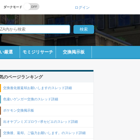
ダークモード
ログイン
い厳選
モミジリサーチ
交換掲示板
気のページランキング
交換進化後返却お願いしますのスレッド詳細
色違いゲンガー交換のスレッド詳細
ポケモン交換掲示板
出オヤブンミズゴロウ♂求セビエのスレッド詳細
交換後、返却。ご協力お願いします。のスレッド詳細