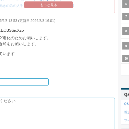
もっと見る
元きのみの入手方法
/
異次元ミアレの色違い厳選
6/3 13:53 (更新日:2026/8/8 16:01)
:ECBSSicXzo
グ進化のためお願いします。
返却をお願いします。
ています
Q
Q&
新
マ