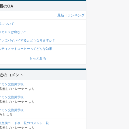
新のQA
最新
|
ランキング
説について
ロカロスは出ない？
アレにバイバイするとどうなりますか？
ルティメットコーヒーってどんな効果
もっとみる
近のコメント
ケモン交換掲示板
名無しのトレーナー
より
ケモン交換掲示板
名無しのトレーナー
より
ケモン交換掲示板
みも
より
信交換コード表一覧のコメント一覧
名無しのトレーナー
より