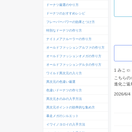
ドーナツ厳選のやり方
ドーナツのおすすめレシピ
フレーバーパワーの効果とつけ方
特別なドーナツの作り方
ナイトメアクルーラーの作り方
オールドファッションアルファの作り方
オールドファッションオメガの作り方
オールドファッションデルタの作り方
1
みこ
ID:
ワイルド異次元の入り方
こちらの
異次元の色違い厳選
進化ご返
色違いドーナツの作り方
2026/6/4 
異次元きのみの入手方法
異次元ポイントの効率的な集め方
暴走メガのシルエット
イワイノヨロイの入手方法