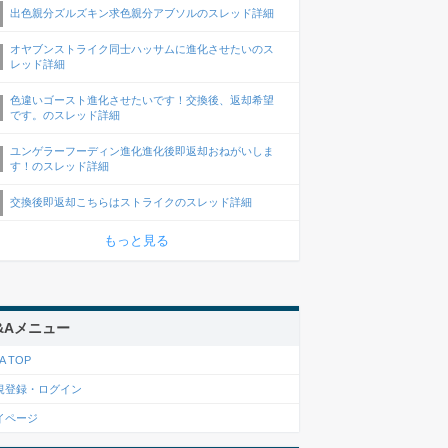
出色親分ズルズキン求色親分アブソルのスレッド詳細
オヤブンストライク同士ハッサムに進化させたいのス
レッド詳細
色違いゴースト進化させたいです！交換後、返却希望
です。のスレッド詳細
ユンゲラーフーディン進化進化後即返却おねがいしま
す！のスレッド詳細
交換後即返却こちらはストライクのスレッド詳細
もっと見る
&Aメニュー
A TOP
規登録・ログイン
イページ