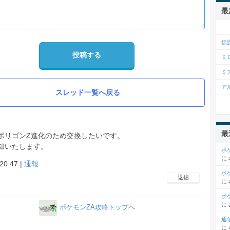
最
伝
投稿する
ミ
ミ
ア
スレッド一覧へ戻る
最
ポリゴンZ進化のため交換したいです。
却いたします。
ポ
に
20:47 |
通報
ポ
返信
に
ポ
に
ポケモンZA攻略トップへ
通
に