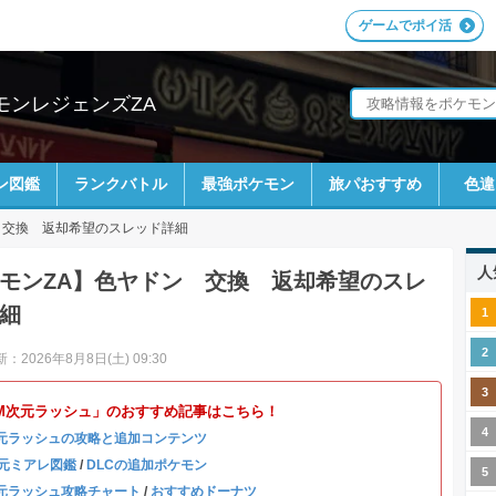
ゲームでポイ活
ケモンレジェンズZA
ン図鑑
ランクバトル
最強ポケモン
旅パおすすめ
色違
 交換 返却希望のスレッド詳細
人
モンZA】色ヤドン 交換 返却希望のスレ
細
：2026年8月8日(土) 09:30
「M次元ラッシュ」のおすすめ記事はこちら！
元ラッシュの攻略と追加コンテンツ
元ミアレ図鑑
/
DLCの追加ポケモン
元ラッシュ攻略チャート
/
おすすめドーナツ