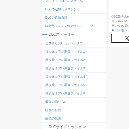
ノロイノヨロイの入手方法
DLCの追加わざマシン
©2025 Pokém
DLCの追加衣装
※アルテマ
テンツの提
M次元ラッシュのダウンロード方法
▶ポケモン
DLCストーリー
とびきりおいしいドーナツ！
異次元ミアレ調査ファイル1
異次元ミアレ調査ファイル2
異次元ミアレ調査ファイル3
異次元ミアレ調査ファイル4
異次元ミアレ調査ファイル5
異次元ミアレ調査ファイル6
最高の贈りもの
紅色の伝説
藍色の伝説
DLCサイドミッション