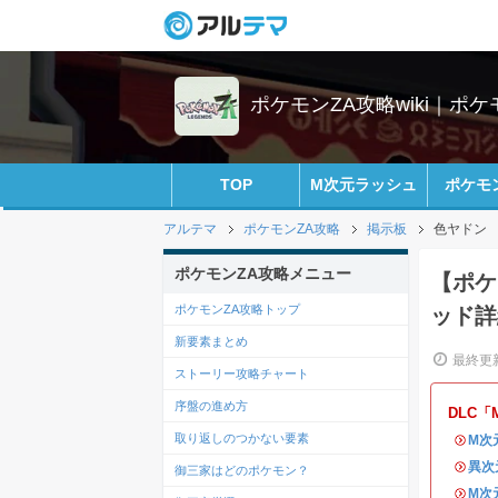
ポケモンZA攻略wiki｜ポ
TOP
M次元ラッシュ
ポケモ
アルテマ
ポケモンZA攻略
掲示板
色ヤドン
ポケモンZA攻略メニュー
【ポケ
ポケモンZA攻略トップ
ッド詳
新要素まとめ
最終更新
ストーリー攻略チャート
序盤の進め方
DLC
取り返しのつかない要素
・
M次
・
異次
御三家はどのポケモン？
・
M次