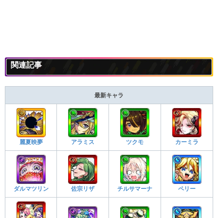
関連記事
最新キャラ
麗夏映夢
アラミス
ツクモ
カーミラ
ダルマツリン
佐宗リザ
チルサマーナ
ペリー