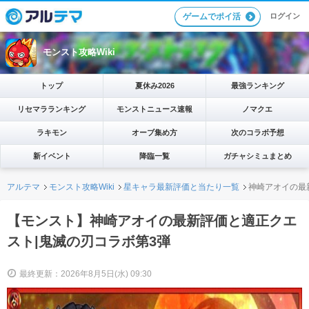
ログイン
ゲームでポイ活
モンスト攻略Wiki
トップ
夏休み2026
最強ランキング
リセマラランキング
モンストニュース速報
ノマクエ
ラキモン
オーブ集め方
次のコラボ予想
新イベント
降臨一覧
ガチャシミュまとめ
アルテマ
モンスト攻略Wiki
星キャラ最新評価と当たり一覧
神崎アオイの最
【モンスト】神崎アオイの最新評価と適正クエ
スト|鬼滅の刃コラボ第3弾
最終更新：2026年8月5日(水) 09:30