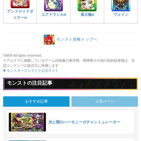
アンドロイドダ
ユグドラシルα
風火輪α
ヴェイン
イナーα
モンスト攻略トップへ
©MIXI All rights reserved.
※アルテマに掲載しているゲーム内画像の著作権、商標権その他の知的財産権は、当
該コンテンツの提供元に帰属します
▶モンスターストライク公式サイト
モンストの注目記事
おすすめ記事
人気ページ
光と闇のハーモニーガチャシミュレーター