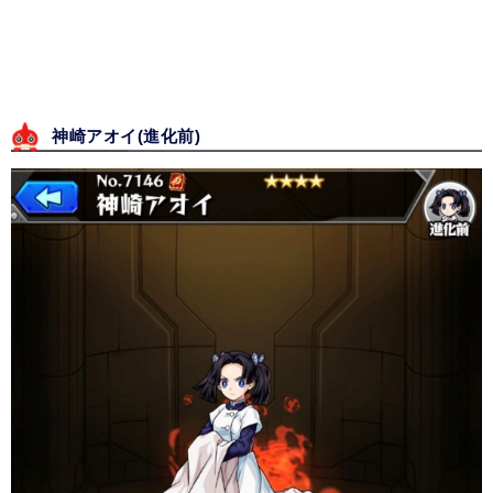
神崎アオイ(進化前)