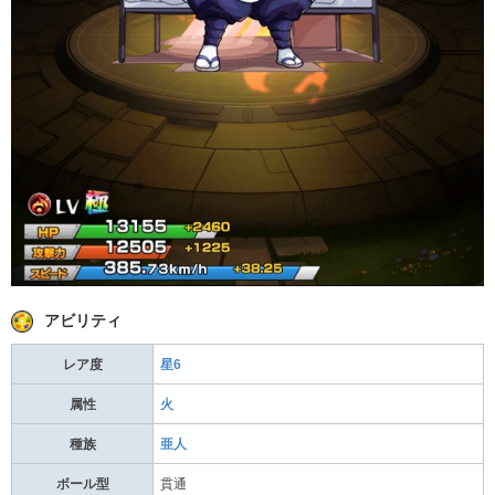
アビリティ
レア度
星6
属性
火
種族
亜人
ボール型
貫通