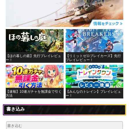
【ほの暮しの庭】先行プレイレビュ
【リミットゼロブレイカーズ】先行
ー！
プレイレビュー！
【速報】10連ガチャを無課金で引く
【みんなのトレイン】プレイレビュ
方法
ー！
書き込み