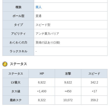
種族
亜人
ボール型
貫通
タイプ
スピード型
アビリティ
アンチ重力バリア
わくわくの力
英雄の証あり(1個)
ラックスキル
-
ステータス
ステータス
HP
攻撃
スピード
LV最大
6,922
9,622
342.2
タス値
+1,400
+450
+17
最終ステ
8,322
10,072
359.2