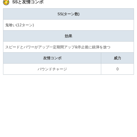
SSと友情コンボ
SS(ターン数)
鬼喰い(12ターン)
効果
スピードとパワーがアップ一定期間アップ&停止後に銃弾を放つ
友情コンボ
威力
バウンドチャージ
0