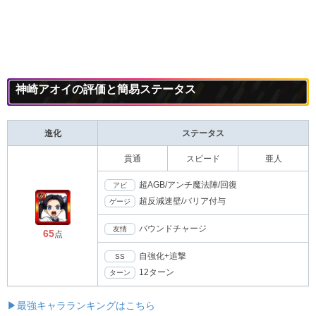
神崎アオイの評価と簡易ステータス
進化
ステータス
貫通
スピード
亜人
超AGB/アンチ魔法陣/回復
アビ
超反減速壁/バリア付与
ゲージ
バウンドチャージ
友情
65
点
自強化+追撃
SS
12ターン
ターン
▶最強キャラランキングはこちら