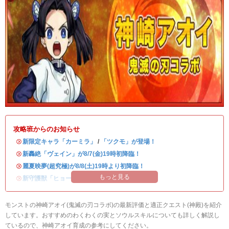
攻略班からのお知らせ
・
新限定キャラ「カーミラ」
/
「ツクモ」が登場！
・
新轟絶「ヴェイン」が8/7(金)19時初降臨！
・
麗夏映夢(超究極)が8/8(土)19時より初降臨！
もっと見る
・
新守護獣「ヒョーたん」が登場！
モンストの神崎アオイ(鬼滅の刃コラボ)の最新評価と適正クエスト(神殿)を紹介
しています。おすすめのわくわくの実とソウルスキルについても詳しく解説し
ているので、神崎アオイ育成の参考にしてください。