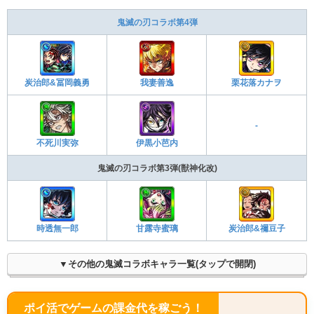
鬼滅の刃コラボ第4弾
炭治郎&冨岡義勇
我妻善逸
栗花落カナヲ
-
不死川実弥
伊黒小芭内
鬼滅の刃コラボ第3弾(獣神化改)
時透無一郎
甘露寺蜜璃
炭治郎&禰豆子
▼その他の鬼滅コラボキャラ一覧(タップで開閉)
ポイ活でゲームの課金代を稼ごう！