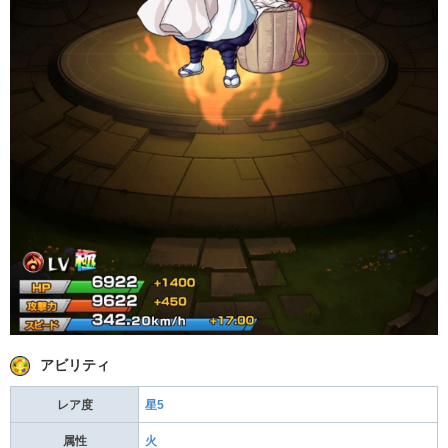
アビリティ
レア度
星5
属性
火