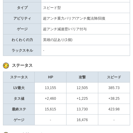
タイプ
スピード型
アビリティ
超アンチ重力バリア/アンチ魔法陣/回復
ゲージ
超アンチ減速壁/バリア付与
わくわくの力
英雄の証あり(1個)
ラックスキル
-
ステータス
ステータス
HP
攻撃
スピード
LV最大
13,155
12,505
385.73
タス値
+2,460
+1,225
+38.25
最終ステ
15,615
13,730
423.98
ゲージ
-
16,476
-