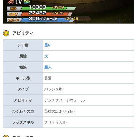
アビリティ
レア度
星6
属性
火
種族
亜人
ボール型
貫通
タイプ
バランス型
アビリティ
アンチダメージウォール
わくわくの力
英雄の証あり(2個)
ラックスキル
クリティカル