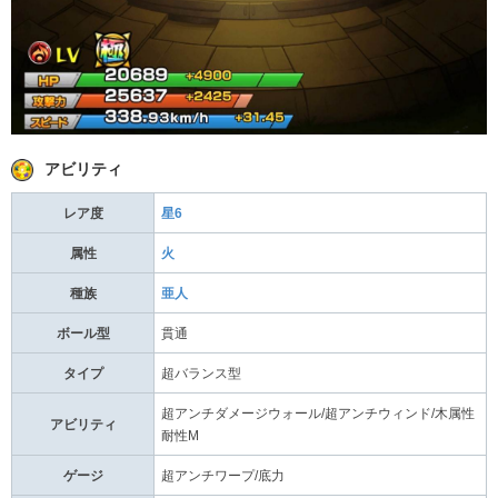
アビリティ
レア度
星6
属性
火
種族
亜人
ボール型
貫通
タイプ
超バランス型
超アンチダメージウォール/超アンチウィンド/木属性
アビリティ
耐性M
ゲージ
超アンチワープ/底力