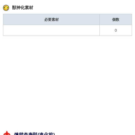
獣神化素材
必要素材
個数
0
煉獄杏寿郎(進化前)