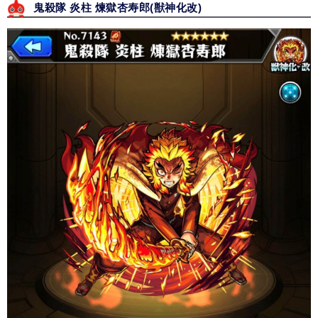
鬼殺隊 炎柱 煉獄杏寿郎(獣神化改)