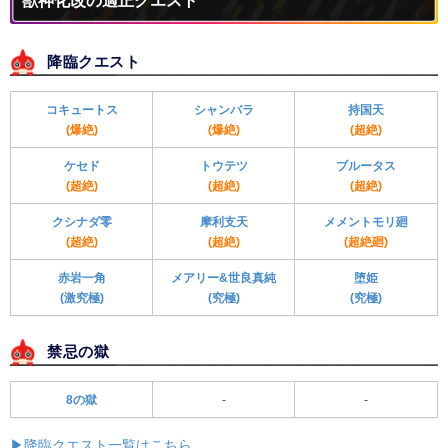
獣神化改の適正クエスト
降臨クエスト
コキュートス
シャンバラ
持国天
(爆絶)
(爆絶)
(超絶)
ケセド
トウテツ
ブルータス
(超絶)
(超絶)
(超絶)
クシナダ零
摩利支天
メメントモリ廻
(超絶)
(超絶)
(超絶廻)
赤岩一角
メアリー&世良真純
堕姫
(激究極)
(究極)
(究極)
禁忌の獄
8の獄
-
-
▶降臨クエスト一覧はこちら