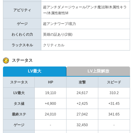
超アンチダメージウォール/アンチ魔法陣/木属性キラ
アビリティ
ー/木属性耐性M
ゲージ
超アンチワープ/底力
わくわくの力
英雄の証あり(2個)
ラックスキル
クリティカル
ステータス
LV最大
LV上限解放
ステータス
HP
攻撃
スピード
LV最大
19,110
24,617
310.2
タス値
+4,900
+2,425
+31.45
最終ステ
24,010
27,042
341.65
ゲージ
-
32,450
-