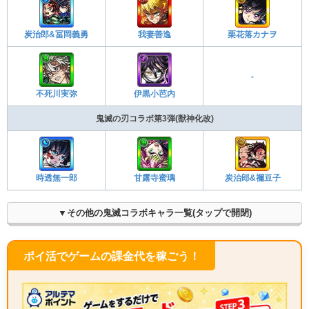
炭治郎&冨岡義勇
我妻善逸
栗花落カナヲ
-
不死川実弥
伊黒小芭内
鬼滅の刃コラボ第3弾(獣神化改)
時透無一郎
甘露寺蜜璃
炭治郎&禰豆子
▼その他の鬼滅コラボキャラ一覧(タップで開閉)
ポイ活でゲームの課金代を稼ごう！