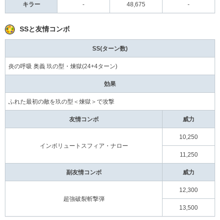
キラー
-
48,675
-
SSと友情コンボ
SS(ターン数)
炎の呼吸 奥義 玖の型・煉獄(24+4ターン)
効果
ふれた最初の敵を玖の型＜煉獄＞で攻撃
友情コンボ
威力
10,250
インボリュートスフィア・ナロー
11,250
副友情コンボ
威力
12,300
超強破裂斬撃弾
13,500