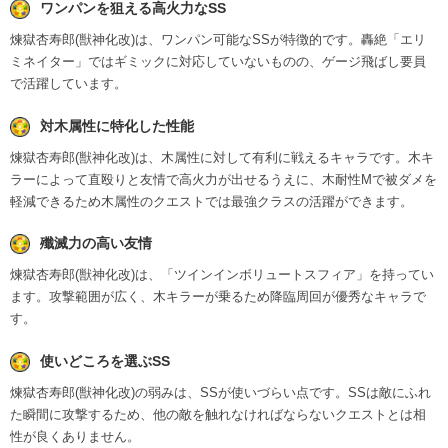
ワンパンを狙える高火力なSS
煉獄杏寿郎(獣神化改)は、ワンパン可能なSSが特徴的です。轟絶「エリ
ミネイター」ではギミックに対応していないものの、ゲージ飛ばし要員
で活躍しています。
対木属性に特化した性能
煉獄杏寿郎(獣神化改)は、木属性に対して有利に戦えるキャラです。木キ
ラーによって直殴りと友情で高火力が出せるうえに、木耐性Mで被ダメを
軽減できるため木属性のクエストでは最強クラスの活躍ができます。
殲滅力の高い友情
煉獄杏寿郎(獣神化改)は、「ツインインボリュートスフィア」を持ってい
ます。攻撃範囲が広く、木キラーが乗るため降臨周回が優秀なキャラで
す。
使いどころを選ぶSS
煉獄杏寿郎(獣神化改)の弱みは、SSが使いづらい点です。SSは敵にふれ
た瞬間に攻撃するため、他の敵を触れなければならないクエストとは相
性が良くありません。