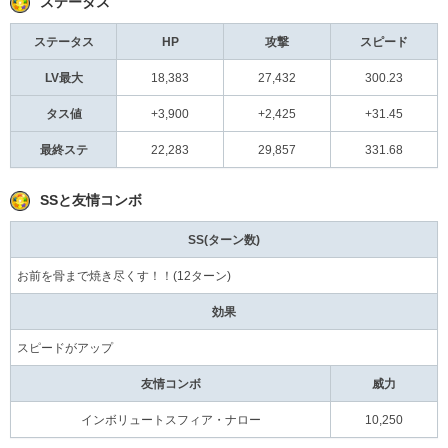
ステータス
ステータス
HP
攻撃
スピード
LV最大
18,383
27,432
300.23
タス値
+3,900
+2,425
+31.45
最終ステ
22,283
29,857
331.68
SSと友情コンボ
SS(ターン数)
お前を骨まで焼き尽くす！！(12ターン)
効果
スピードがアップ
友情コンボ
威力
インボリュートスフィア・ナロー
10,250