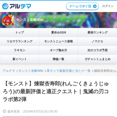
ログイン
ゲームでポイ活
モンスト攻略Wiki
トップ
夏休み2026
最強ランキング
リセマラランキング
モンストニュース速報
ノマクエ
ラキモン
オーブ集め方
次のコラボ予想
新イベント
降臨一覧
ガチャシミュまとめ
アルテマ
モンスト攻略Wiki
星キャラ最新評価と当たり一覧
煉獄杏寿郎(れ
【モンスト】煉獄杏寿郎(れんごくきょうじゅ
ろう)の最新評価と適正クエスト｜鬼滅の刃コ
ラボ第2弾
最終更新：2026年8月5日(水) 09:30