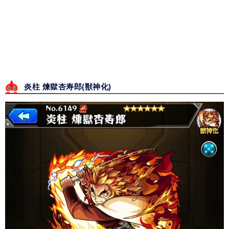
炎柱 煉獄杏寿郎(獣神化)