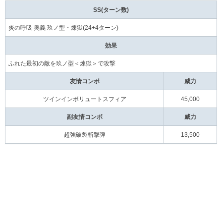
SS(ターン数)
炎の呼吸 奥義 玖ノ型・煉獄(24+4ターン)
効果
ふれた最初の敵を玖ノ型＜煉獄＞で攻撃
友情コンボ
威力
ツインインボリュートスフィア
45,000
副友情コンボ
威力
超強破裂斬撃弾
13,500