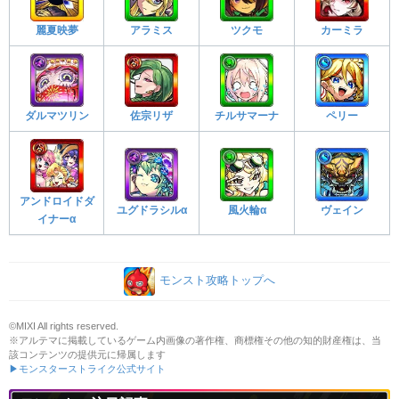
麗夏映夢
アラミス
ツクモ
カーミラ
ダルマツリン
佐宗リザ
チルサマーナ
ペリー
アンドロイドダ
ユグドラシルα
風火輪α
ヴェイン
イナーα
モンスト攻略トップへ
©MIXI All rights reserved.
※アルテマに掲載しているゲーム内画像の著作権、商標権その他の知的財産権は、当
該コンテンツの提供元に帰属します
▶モンスターストライク公式サイト