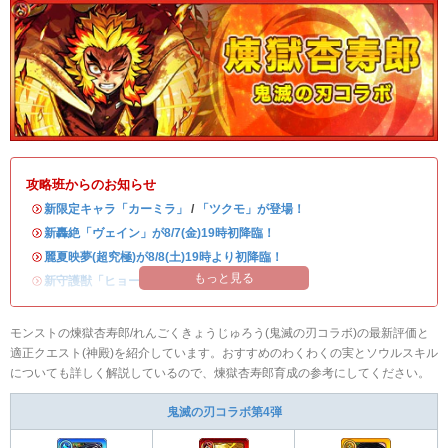
攻略班からのお知らせ
・
新限定キャラ「カーミラ」
/
「ツクモ」が登場！
・
新轟絶「ヴェイン」が8/7(金)19時初降臨！
・
麗夏映夢(超究極)が8/8(土)19時より初降臨！
もっと見る
・
新守護獣「ヒョーたん」が登場！
モンストの煉獄杏寿郎/れんごくきょうじゅろう(鬼滅の刃コラボ)の最新評価と
適正クエスト(神殿)を紹介しています。おすすめのわくわくの実とソウルスキル
についても詳しく解説しているので、煉獄杏寿郎育成の参考にしてください。
鬼滅の刃コラボ第4弾