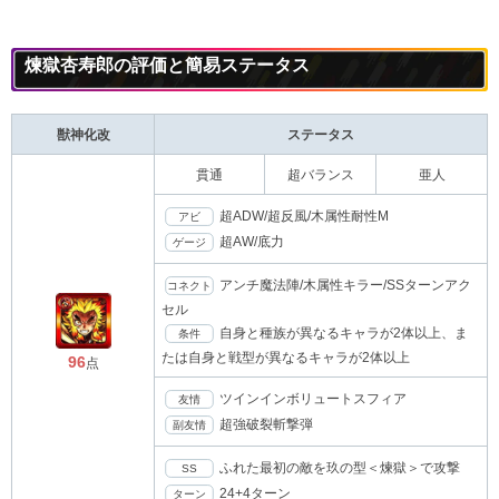
煉獄杏寿郎の評価と簡易ステータス
獣神化改
ステータス
貫通
超バランス
亜人
超ADW/超反風/木属性耐性M
アビ
超AW/底力
ゲージ
アンチ魔法陣/木属性キラー/SSターンアク
コネクト
セル
自身と種族が異なるキャラが2体以上、ま
条件
たは自身と戦型が異なるキャラが2体以上
96
点
ツインインボリュートスフィア
友情
超強破裂斬撃弾
副友情
ふれた最初の敵を玖の型＜煉獄＞で攻撃
SS
24+4ターン
ターン