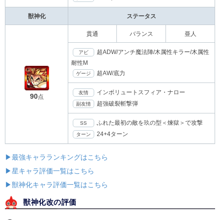
獣神化
ステータス
貫通
バランス
亜人
超ADW/アンチ魔法陣/木属性キラー/木属性
アビ
耐性M
超AW/底力
ゲージ
インボリュートスフィア・ナロー
友情
90
点
超強破裂斬撃弾
副友情
ふれた最初の敵を玖の型＜煉獄＞で攻撃
SS
24+4ターン
ターン
▶最強キャラランキングはこちら
▶星キャラ評価一覧はこちら
▶獣神化キャラ評価一覧はこちら
獣神化改の評価