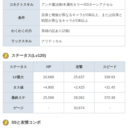
コネクトスキル
アンチ魔法陣/木属性キラー/SSターンアクセル
自身と種族が異なるキャラが2体以上、または自身と
条件
戦型が異なるキャラが2体以上
わくわくの力
英雄の証あり(2個)
ラックスキル
クリティカル
ステータス(Lv120)
ステータス
HP
攻撃
スピード
LV最大
20,689
25,637
338.93
タス値
+4,900
+2,425
+31.45
最終ステ
25,589
28,062
370.38
ゲージ
-
33,674
-
SSと友情コンボ