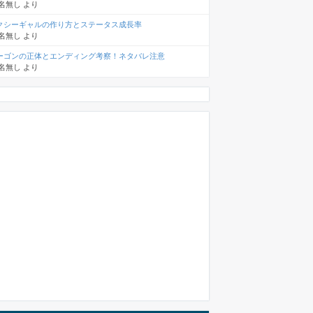
名無し
より
クシーギャルの作り方とステータス成長率
名無し
より
ーゴンの正体とエンディング考察！ネタバレ注意
名無し
より