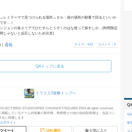
→レミラーマで見つけられる場所→タル・袋の場所の順番で回るといいか
です…！
ンジョンの各エリアでひたすらとうぞくのはな使って探すしか…(時間限定
間じゃないと反応しないため注意)
9 |
通報
ナイス：610
コメント：0
QAトップに戻る
ドラクエ3攻略トップへ
Q
JECT/BIRD STUDIO/SPIKE CHUNSOFT/SQUARE ENIX All rights reserved.
に掲載しているゲーム内画像の著作権、商標権その他の知的財産権は、当該コン
Q&
供元に帰属します
3公式サイト
新
ツイート
URL発行
お気に入り
マ