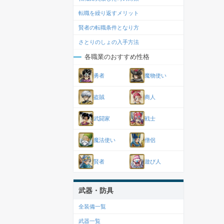
転職を繰り返すメリット
賢者の転職条件となり方
さとりのしょの入手方法
各職業のおすすめ性格
勇者
魔物使い
盗賊
商人
武闘家
戦士
魔法使い
僧侶
賢者
遊び人
武器・防具
全装備一覧
武器一覧