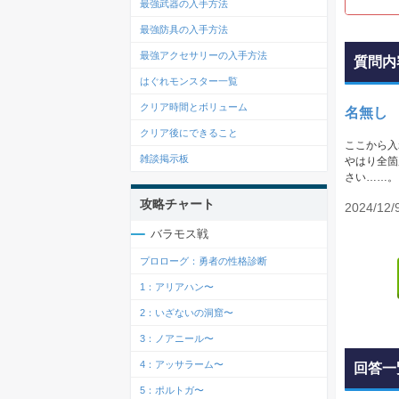
最強武器の入手方法
最強防具の入手方法
最強アクセサリーの入手方法
質問内
はぐれモンスター一覧
クリア時間とボリューム
名無し
クリア後にできること
ここから入
雑談掲示板
やはり全箇
さい……。
攻略チャート
2024/12/
バラモス戦
プロローグ：勇者の性格診断
1：アリアハン〜
2：いざないの洞窟〜
3：ノアニール〜
4：アッサラーム〜
回答一
5：ポルトガ〜