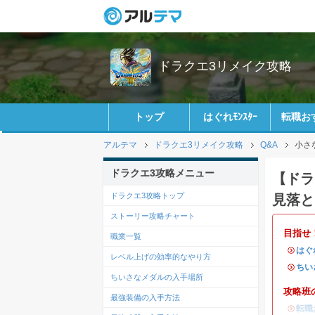
ドラクエ3リメイク攻略
トップ
はぐれﾓﾝｽﾀｰ
転職お
アルテマ
ドラクエ3リメイク攻略
Q&A
小さ
ドラクエ3攻略メニュー
【ドラ
ドラクエ3攻略トップ
見落と
ストーリー攻略チャート
目指せ
職業一覧
・
はぐ
レベル上げの効率的なやり方
・
ちい
ちいさなメダルの入手場所
攻略班
最強装備の入手方法
・
転職