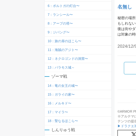
6：ポルトガの灯台〜
名無し
7：ランシール〜
秘密の場所
もしれない
8：アープの塔〜
後は街やダ
9：ジパング〜
は対象の時
10：旅の扉のほこら〜
2024/12/
11：海賊のアジト〜
12：ネクロゴンドの洞窟〜
13：バラモス城～
ゾーマ戦
14：竜の女王の城〜
15：ガライの家〜
16：メルキド〜
©ARMOR PRO
17：マイラ〜
※アルテマ
18：聖なるほこら〜
テンツの提
▶ドラクエ
しんりゅう戦