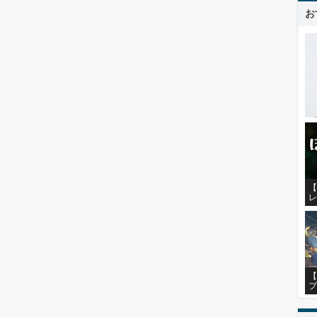
お
【
レ
【
プ