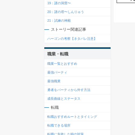
19：謎の洞窟〜
20：謎の塔〜しんりゅう
21：試練の神殿
ストーリー関連記事
ハーゴンの考察【ネタバレ注意】
職業・転職
職業一覧とおすすめ
最強パーティ
最強職業
勇者をパーティから外す方法
成長曲線とステータス
転職
転職おすすめルートとタイミング
転職できる場所
転職に失敗した時の対策