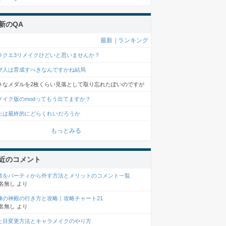
新のQA
最新
|
ランキング
ラクエ3リメイクひどいと思いませんか？
び人は育成すべきなんですかね結局
さなメダルを2枚くらい見落として取り忘れたぽいのですが
メイク版のmodってもう出てますか？
上は最終的にどらくれいだろうか
もっとみる
近のコメント
者をパーティから外す方法とメリットのコメント一覧
名無し
より
練の神殿の行き方と攻略｜攻略チャート21
名無し
より
た目変更方法とキャラメイクのやり方