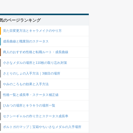
気のページランキング
見た目変更方法とキャラメイクのやり方
成長曲線と職業別のステータス
商人のおすすめ性格と転職ルート・成長曲線
小さなメダルの場所と110枚の取り忘れ対策
さとりのしょの入手方法｜3個目の場所
やみのころもの効果と入手方法
性格一覧と成長率・ステータス補正値
ひみつの場所とキラキラの場所一覧
セクシーギャルの作り方とステータス成長率
ポルトガのマップ｜宝箱やちいさなメダルの入手場所