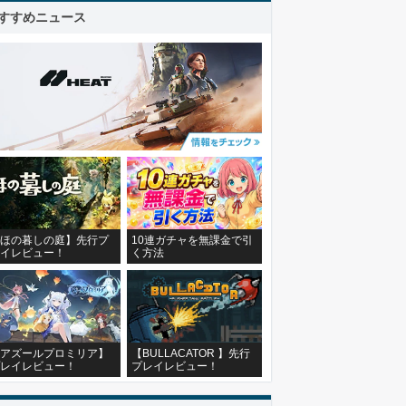
すすめニュース
ほの暮しの庭】先行プ
10連ガチャを無課金で引
イレビュー！
く方法
アズールプロミリア】
【BULLACATOR 】先行
レイレビュー！
プレイレビュー！