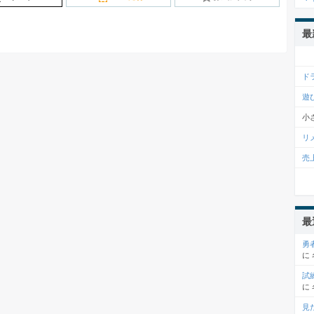
最
ド
遊
小
リ
売
最
勇
に
試
に
見