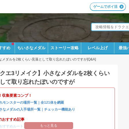
ゲームでポイ活
すすめ
ちいさなメダル
ストーリー攻略
レベル上げ
最強
なメダルを2枚くらい見落として取り忘れたぽいのですが[Q&A]
クエ3リメイク】小さなメダルを2枚くらい
して取り忘れたぽいのですが
！収集要素コンプ！
れモンスターの場所一覧｜全121体を網羅
さなメダルの入手場所一覧｜チェッカー機能あり
のおすすめ記事
もっと見る
おすすめルート