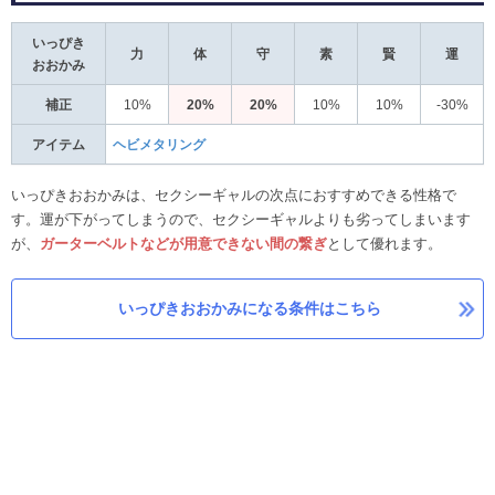
いっぴき
力
体
守
素
賢
運
おおかみ
補正
10%
20%
20%
10%
10%
-30%
アイテム
ヘビメタリング
いっぴきおおかみは、セクシーギャルの次点におすすめできる性格で
す。運が下がってしまうので、セクシーギャルよりも劣ってしまいます
が、
ガーターベルトなどが用意できない間の繋ぎ
として優れます。
いっぴきおおかみになる条件はこちら