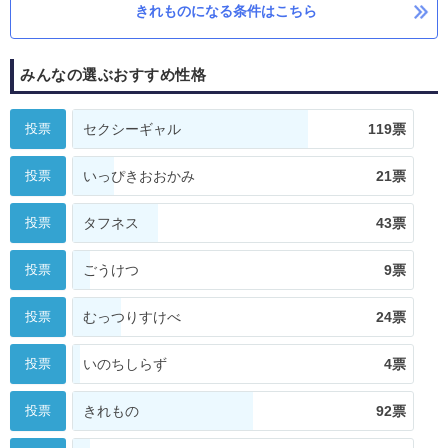
きれものになる条件はこちら
みんなの選ぶおすすめ性格
投票
セクシーギャル
119票
投票
いっぴきおおかみ
21票
投票
タフネス
43票
投票
ごうけつ
9票
投票
むっつりすけべ
24票
投票
いのちしらず
4票
投票
きれもの
92票