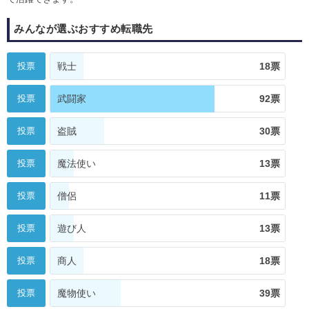
みんなが選ぶおすすめ転職先
投票
戦士
18票
投票
武闘家
92票
投票
盗賊
30票
投票
魔法使い
13票
投票
僧侶
11票
投票
遊び人
13票
投票
商人
18票
投票
魔物使い
39票