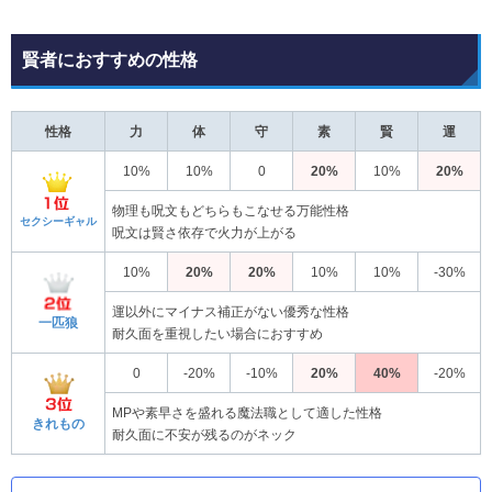
賢者におすすめの性格
性格
力
体
守
素
賢
運
10%
10%
0
20%
10%
20%
物理も呪文もどちらもこなせる万能性格
セクシーギャル
呪文は賢さ依存で火力が上がる
10%
20%
20%
10%
10%
-30%
運以外にマイナス補正がない優秀な性格
一匹狼
耐久面を重視したい場合におすすめ
0
-20%
-10%
20%
40%
-20%
MPや素早さを盛れる魔法職として適した性格
きれもの
耐久面に不安が残るのがネック