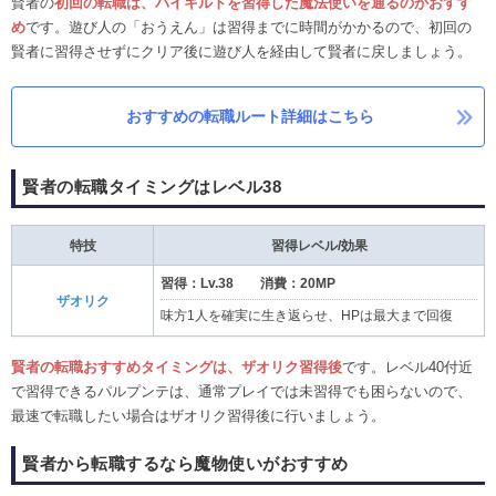
賢者の
初回の転職は、バイキルトを習得した魔法使いを通るのがおすす
め
です。遊び人の「おうえん」は習得までに時間がかかるので、初回の
賢者に習得させずにクリア後に遊び人を経由して賢者に戻しましょう。
おすすめの転職ルート詳細はこちら
賢者の転職タイミングはレベル38
特技
習得レベル/効果
習得：Lv.38
消費：20MP
ザオリク
味方1人を確実に生き返らせ、HPは最大まで回復
賢者の転職おすすめタイミングは、ザオリク習得後
です。レベル40付近
で習得できるパルプンテは、通常プレイでは未習得でも困らないので、
最速で転職したい場合はザオリク習得後に行いましょう。
賢者から転職するなら魔物使いがおすすめ