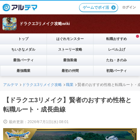
ログイン
ゲームでポイ活
ドラクエ3リメイク攻略wiki
トップ
はぐれモンスター
転職おすすめ
ちいさなメダル
ストーリー攻略
レベル上げ
最強パーティ
最強装備
たね・きのみ
最強職業
最初の仲間
初期パーティ
アルテマ
ドラクエ3リメイク攻略
職業
賢者のおすすめ性格と転職ルート・
【ドラクエ3リメイク】賢者のおすすめ性格と
転職ルート・成長曲線
最終更新：2026年7月1日(水) 08:01