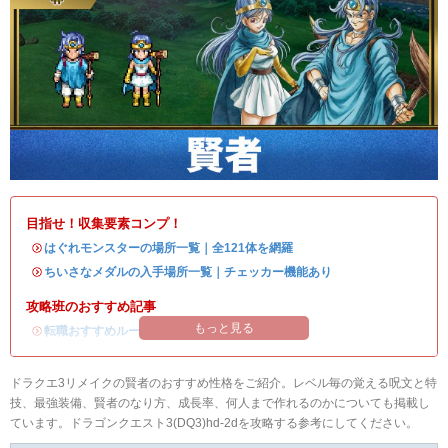
目指せ！収集要素コンプ！
・
はぐれモンスターの場所一覧｜全121体を網羅
・
ちいさなメダルの入手場所一覧｜チェッカー機能あり
攻略班のおすすめ記事
もっと見る
・
転職おすすめルート
ドラクエ3リメイクの賢者のおすすめ性格をご紹介。レベル毎の覚える呪文と特
技、最強装備、賢者のなり方、成長率、何人まで作れるのかについても掲載し
ています。ドラゴンクエスト3(DQ3)hd-2dを攻略する参考にしてください。