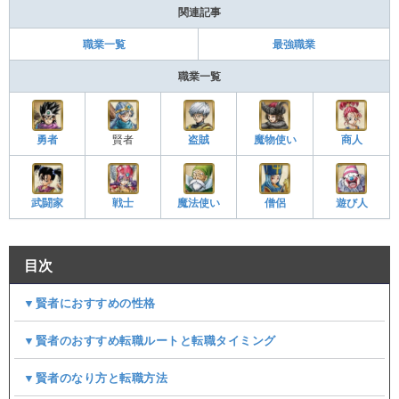
関連記事
職業一覧
最強職業
職業一覧
勇者
賢者
盗賊
魔物使い
商人
武闘家
戦士
魔法使い
僧侶
遊び人
目次
▼賢者におすすめの性格
▼賢者のおすすめ転職ルートと転職タイミング
▼賢者のなり方と転職方法