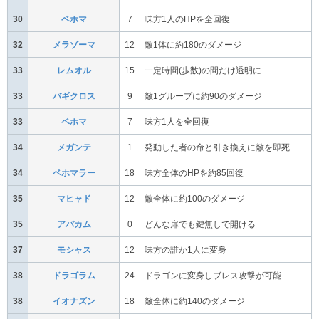
30
ベホマ
7
味方1人のHPを全回復
32
メラゾーマ
12
敵1体に約180のダメージ
33
レムオル
15
一定時間(歩数)の間だけ透明に
33
バギクロス
9
敵1グループに約90のダメージ
33
ベホマ
7
味方1人を全回復
34
メガンテ
1
発動した者の命と引き換えに敵を即死
34
ベホマラー
18
味方全体のHPを約85回復
35
マヒャド
12
敵全体に約100のダメージ
35
アバカム
0
どんな扉でも鍵無しで開ける
37
モシャス
12
味方の誰か1人に変身
38
ドラゴラム
24
ドラゴンに変身しブレス攻撃が可能
38
イオナズン
18
敵全体に約140のダメージ