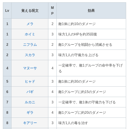
M
Lv
覚える呪文
効果
P
1
メラ
2
敵1体に約10のダメージ
1
ホイミ
3
味方1人のHPを約35回復
2
ニフラム
2
敵1グループを戦闘から消滅させる
2
スカラ
3
味方1人の守備力を上げる
一定確率で、敵1グループの命中率を下げ
4
マヌーサ
4
る
5
ヒャド
3
敵1体に約30のダメージ
6
バギ
4
敵1グループに約15のダメージ
7
ルカニ
3
一定確率で、敵1体の守備力を下げる
8
ギラ
4
敵1グループに約20のダメージ
8
キアリー
3
味方1人の毒を治す