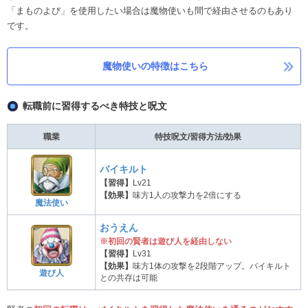
「まものよび」を使用したい場合は魔物使いも間で経由させるのもあり
です。
魔物使いの特徴はこちら
転職前に習得するべき特技と呪文
職業
特技呪文/習得方法/効果
バイキルト
【習得】
Lv21
【効果】
味方1人の攻撃力を2倍にする
魔法使い
おうえん
※初回の賢者は遊び人を経由しない
【習得】
Lv31
【効果】
味方1体の攻撃を2段階アップ。バイキルト
遊び人
との共存は可能