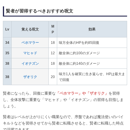
賢者が習得するべきおすすめ呪文
M
Lv
覚える呪文
効果
P
34
ベホマラー
18
味方全体のHPを約85回復
35
マヒャド
12
敵全体に約100のダメージ
38
イオナズン
18
敵全体に約140のダメージ
味方1人を確実に生き返らせ、HPは最大ま
38
ザオリク
20
で回復
賢者になったら、回復に重要な
「ベホマラー」や「ザオリク」
を習得
し、全体攻撃に重要な「マヒャド」や「イオナズン」の習得も目指しま
しょう。
賢者はレベルが上がりにくい職業なので、序盤であれば魔法使いのバイ
キルトなどを習得させてから賢者に転職させると、賢者に転職した時点
で活躍できます。