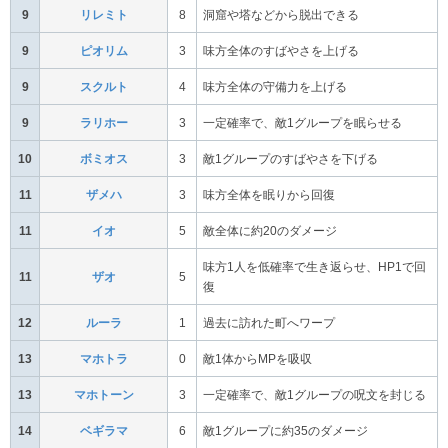
9
リレミト
8
洞窟や塔などから脱出できる
9
ピオリム
3
味方全体のすばやさを上げる
9
スクルト
4
味方全体の守備力を上げる
9
ラリホー
3
一定確率で、敵1グループを眠らせる
10
ボミオス
3
敵1グループのすばやさを下げる
11
ザメハ
3
味方全体を眠りから回復
11
イオ
5
敵全体に約20のダメージ
味方1人を低確率で生き返らせ、HP1で回
11
ザオ
5
復
12
ルーラ
1
過去に訪れた町へワープ
13
マホトラ
0
敵1体からMPを吸収
13
マホトーン
3
一定確率で、敵1グループの呪文を封じる
14
ベギラマ
6
敵1グループに約35のダメージ