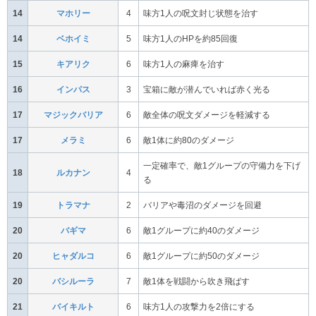
14
マホリー
4
味方1人の呪文封じ状態を治す
14
ベホイミ
5
味方1人のHPを約85回復
15
キアリク
6
味方1人の麻痺を治す
16
インパス
3
宝箱に敵が潜んでいれば赤く光る
17
マジックバリア
6
敵全体の呪文ダメージを軽減する
17
メラミ
6
敵1体に約80のダメージ
一定確率で、敵1グループの守備力を下げ
18
ルカナン
4
る
19
トラマナ
2
バリアや毒沼のダメージを回避
20
バギマ
6
敵1グループに約40のダメージ
20
ヒャダルコ
6
敵1グループに約50のダメージ
20
バシルーラ
7
敵1体を戦闘から吹き飛ばす
21
バイキルト
6
味方1人の攻撃力を2倍にする