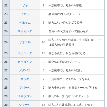
22
ザキ
7
一定確率で、敵1体を即死
23
イオラ
5
敵全体に約60のダメージ
23
ベホイム
7
味方1人のHPを約170回復
24
マホカンタ
8
自分への呪文をすべて跳ね返す
味方1人を50％の確率で生き返らせ、HP
24
ザオラル
10
は最大値の半分回復
25
ラナルータ
12
昼なら夜に、夜なら昼になる
26
ヒャダイン
9
敵全体に約70のダメージ
27
メダパニ
5
一定確率で、敵1体を混乱
28
ザラキ
7
一定確率で、敵1グループを即死
28
フバーハ
6
味方全体の炎・吹雪ダメージを下げる
29
ベギラゴン
4
敵1グループに約100のダメージ
30
シャナク
18
味方1人の装備品による呪いを解く