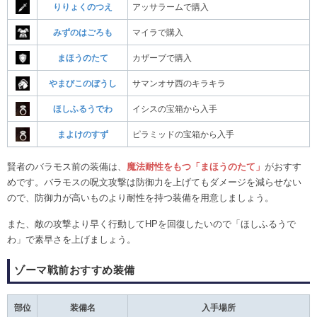
りりょくのつえ
アッサラームで購入
みずのはごろも
マイラで購入
まほうのたて
カザーブで購入
やまびこのぼうし
サマンオサ西のキラキラ
ほしふるうでわ
イシスの宝箱から入手
まよけのすず
ピラミッドの宝箱から入手
賢者のバラモス前の装備は、
魔法耐性をもつ「まほうのたて」
がおすす
めです。バラモスの呪文攻撃は防御力を上げてもダメージを減らせない
ので、防御力が高いものより耐性を持つ装備を用意しましょう。
また、敵の攻撃より早く行動してHPを回復したいので「ほしふるうで
わ」で素早さを上げましょう。
ゾーマ戦前おすすめ装備
部位
装備名
入手場所