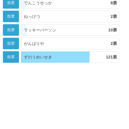
投票
でんこうせっか
8票
投票
ねっけつ
2票
投票
ラッキーパーソン
10票
投票
がんばりや
2票
投票
ずのうめいせき
121票