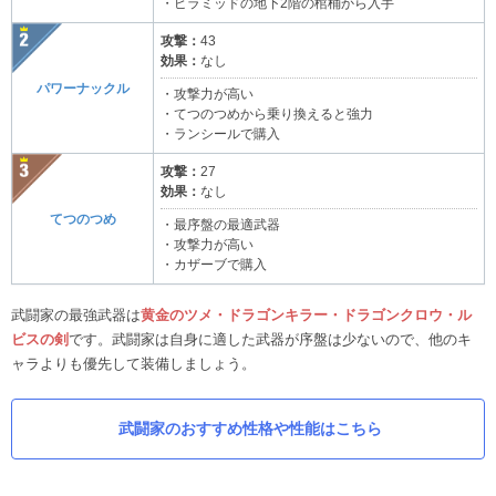
・ピラミッドの地下2階の棺桶から入手
攻撃：
43
効果：
なし
パワーナックル
・攻撃力が高い
・てつのつめから乗り換えると強力
・ランシールで購入
攻撃：
27
効果：
なし
てつのつめ
・最序盤の最適武器
・攻撃力が高い
・カザーブで購入
武闘家の最強武器は
黄金のツメ・ドラゴンキラー・ドラゴンクロウ・ル
ビスの剣
です。武闘家は自身に適した武器が序盤は少ないので、他のキ
ャラよりも優先して装備しましょう。
武闘家のおすすめ性格や性能はこちら