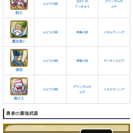
はかいの
グリンガムの
ルビスの剣
てっきゅう
ムチ
戦士
ルビスの剣
神鳥の杖
メタルウィング
魔法使い
ルビスの剣
神鳥の杖
デーモンスピア
僧侶
グリンガムの
ルビスの剣
メタルウィング
ムチ
遊び人
勇者の最強武器