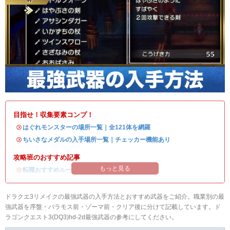
目指せ！収集要素コンプ！
・
はぐれモンスターの場所一覧｜全121体を網羅
・
ちいさなメダルの入手場所一覧｜チェッカー機能あり
攻略班のおすすめ記事
もっと見る
・
転職おすすめルート
ドラクエ3リメイクの最強武器の入手方法とおすすめ武器をご紹介。職業別の最
強武器を序盤・バラモス前・ゾーマ前・クリア後に分けて記載しています。ド
ラゴンクエスト3(DQ3)hd-2d最強武器の参考にしてください。