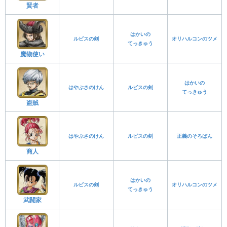
賢者
はかいの
ルビスの剣
オリハルコンのツメ
てっきゅう
魔物使い
はかいの
はやぶさのけん
ルビスの剣
てっきゅう
盗賊
はやぶさのけん
ルビスの剣
正義のそろばん
商人
はかいの
ルビスの剣
オリハルコンのツメ
てっきゅう
武闘家