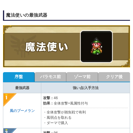
魔法使いの最強武器
序盤
バラモス前
ゾーマ前
クリア後
最強武器
強い点/入手方法
攻撃：
46
効果：
全体攻撃+風属性付与
風のブーメラン
・全体攻撃が雑魚戦で有利
・風弱点を取れる
・ダーマで購入