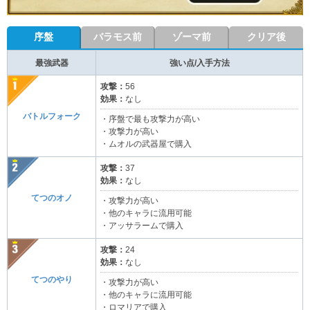
序盤
バラモス前
ゾーマ前
クリア後
最強武器
強い点/入手方法
攻撃：
56
効果：
なし
バトルフォーク
・序盤で最も攻撃力が高い
・攻撃力が高い
・ムオルの武器屋で購入
攻撃：
37
効果：
なし
てつのオノ
・攻撃力が高い
・他のキャラに流用可能
・アッサラームで購入
攻撃：
24
効果：
なし
てつのやり
・攻撃力が高い
・他のキャラに流用可能
・ロマリアで購入