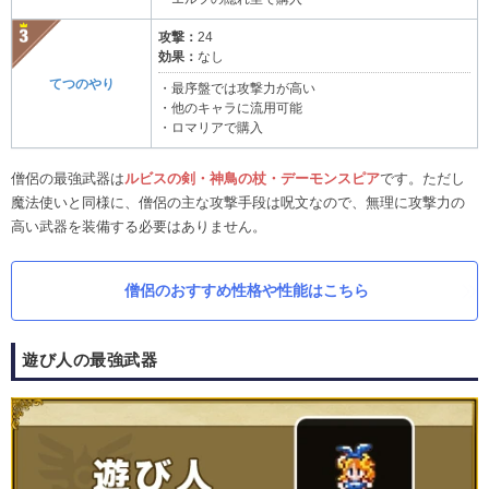
攻撃：
24
効果：
なし
てつのやり
・最序盤では攻撃力が高い
・他のキャラに流用可能
・ロマリアで購入
僧侶の最強武器は
ルビスの剣・神鳥の杖・デーモンスピア
です。ただし
魔法使いと同様に、僧侶の主な攻撃手段は呪文なので、無理に攻撃力の
高い武器を装備する必要はありません。
僧侶のおすすめ性格や性能はこちら
遊び人の最強武器