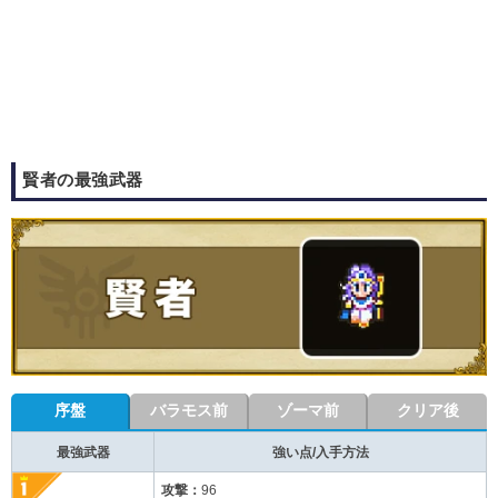
賢者の最強武器
序盤
バラモス前
ゾーマ前
クリア後
最強武器
強い点/入手方法
攻撃：
96