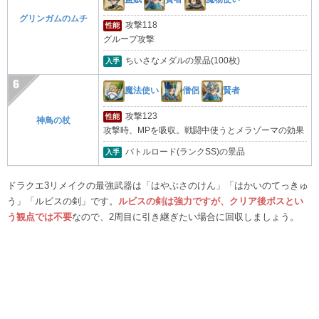
グリンガムのムチ
攻撃118
性能
グループ攻撃
ちいさなメダルの景品(100枚)
入手
魔法使い
僧侶
賢者
攻撃123
性能
神鳥の杖
攻撃時、MPを吸収。戦闘中使うとメラゾーマの効果
バトルロード(ランクSS)の景品
入手
ドラクエ3リメイクの最強武器は「はやぶさのけん」「はかいのてっきゅ
う」「ルビスの剣」です。
ル
ビスの剣は強力ですが、クリア後ボスとい
う観点では不要
なので、2周目に引き継ぎたい場合に回収しましょう。