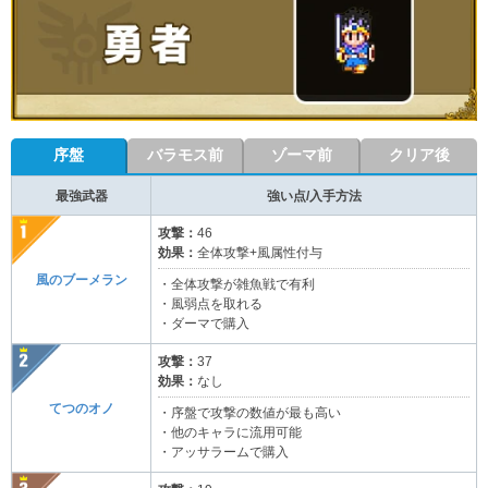
序盤
バラモス前
ゾーマ前
クリア後
最強武器
強い点/入手方法
攻撃：
46
効果：
全体攻撃+風属性付与
風のブーメラン
・全体攻撃が雑魚戦で有利
・風弱点を取れる
・ダーマで購入
攻撃：
37
効果：
なし
てつのオノ
・序盤で攻撃の数値が最も高い
・他のキャラに流用可能
・アッサラームで購入