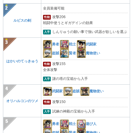
全員装備可能
攻撃206
性能
ルビスの剣
戦闘中使うとギガデインの効果
しんりゅうの願い事で強い武器が欲しいを選ぶ
入手
勇者
戦士
武闘家
盗賊
賢者
魔物使い
はかいのてっきゅう
攻撃155
性能
全体攻撃
謎の塔の宝箱から入手
入手
武闘家
盗賊
魔物使い
オリハルコンのツメ
攻撃150
性能
試練の神殿の宝箱から入手
入手
勇者
戦士
遊び人
盗賊
賢者
魔物使い