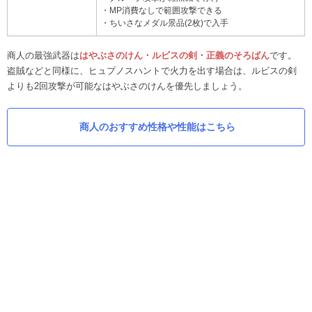
・MP消費なしで範囲攻撃できる
・ちいさなメダル景品(2枚)で入手
商人の最強武器は
はやぶさのけん・ルビスの剣・正義のそろばん
です。
盗賊などと同様に、ヒュプノスハントで火力を出す場合は、ルビスの剣
よりも2回攻撃が可能なはやぶさのけんを優先しましょう。
商人のおすすめ性格や性能はこちら