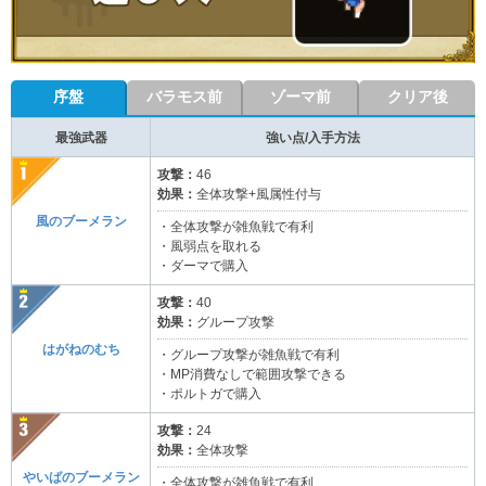
序盤
バラモス前
ゾーマ前
クリア後
最強武器
強い点/入手方法
攻撃：
46
効果：
全体攻撃+風属性付与
風のブーメラン
・全体攻撃が雑魚戦で有利
・風弱点を取れる
・ダーマで購入
攻撃：
40
効果：
グループ攻撃
はがねのむち
・グループ攻撃が雑魚戦で有利
・MP消費なしで範囲攻撃できる
・ポルトガで購入
攻撃：
24
効果：
全体攻撃
やいばのブーメラン
・全体攻撃が雑魚戦で有利