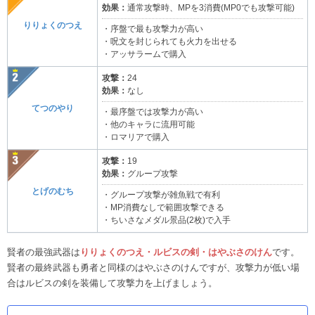
効果：
通常攻撃時、MPを3消費(MP0でも攻撃可能)
りりょくのつえ
・序盤で最も攻撃力が高い
・呪文を封じられても火力を出せる
・アッサラームで購入
攻撃：
24
効果：
なし
てつのやり
・最序盤では攻撃力が高い
・他のキャラに流用可能
・ロマリアで購入
攻撃：
19
効果：
グループ攻撃
とげのむち
・グループ攻撃が雑魚戦で有利
・MP消費なしで範囲攻撃できる
・ちいさなメダル景品(2枚)で入手
賢者の最強武器は
りりょくのつえ・ルビスの剣・はやぶさのけん
です。
賢者の最終武器も勇者と同様のはやぶさのけんですが、攻撃力が低い場
合はルビスの剣を装備して攻撃力を上げましょう。