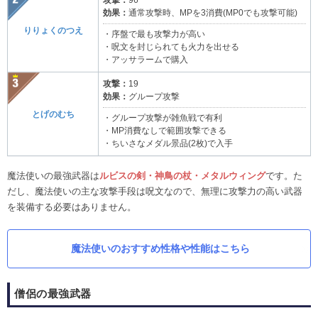
攻撃：
96
効果：
通常攻撃時、MPを3消費(MP0でも攻撃可能)
りりょくのつえ
・序盤で最も攻撃力が高い
・呪文を封じられても火力を出せる
・アッサラームで購入
攻撃：
19
効果：
グループ攻撃
とげのむち
・グループ攻撃が雑魚戦で有利
・MP消費なしで範囲攻撃できる
・ちいさなメダル景品(2枚)で入手
魔法使いの最強武器は
ルビスの剣・神鳥の杖・メタルウィング
です。た
だし、魔法使いの主な攻撃手段は呪文なので、無理に攻撃力の高い武器
を装備する必要はありません。
魔法使いのおすすめ性格や性能はこちら
僧侶の最強武器