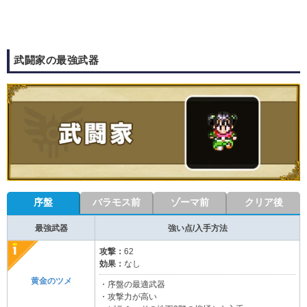
武闘家の最強武器
序盤
バラモス前
ゾーマ前
クリア後
最強武器
強い点/入手方法
攻撃：
62
効果：
なし
黄金のツメ
・序盤の最適武器
・攻撃力が高い