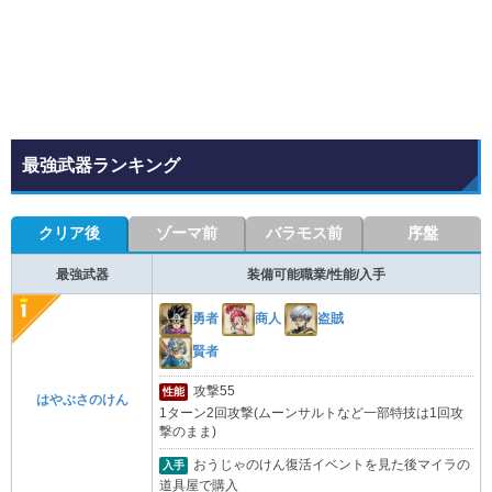
最強武器ランキング
クリア後
ゾーマ前
バラモス前
序盤
最強武器
装備可能職業/性能/入手
勇者
商人
盗賊
賢者
攻撃55
性能
はやぶさのけん
1ターン2回攻撃(ムーンサルトなど一部特技は1回攻
撃のまま)
おうじゃのけん復活イベントを見た後マイラの
入手
道具屋で購入