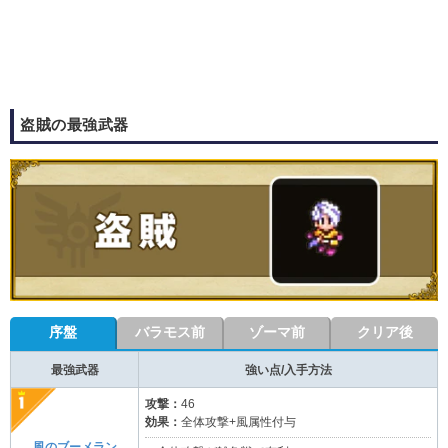
盗賊の最強武器
序盤
バラモス前
ゾーマ前
クリア後
最強武器
強い点/入手方法
攻撃：
46
効果：
全体攻撃+風属性付与
風のブーメラン