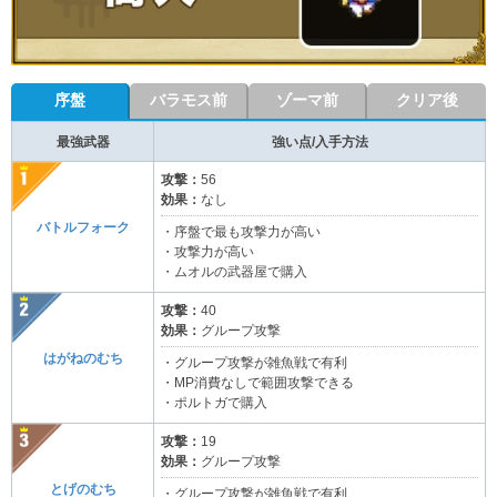
序盤
バラモス前
ゾーマ前
クリア後
最強武器
強い点/入手方法
攻撃：
56
効果：
なし
バトルフォーク
・序盤で最も攻撃力が高い
・攻撃力が高い
・ムオルの武器屋で購入
攻撃：
40
効果：
グループ攻撃
はがねのむち
・グループ攻撃が雑魚戦で有利
・MP消費なしで範囲攻撃できる
・ポルトガで購入
攻撃：
19
効果：
グループ攻撃
とげのむち
・グループ攻撃が雑魚戦で有利