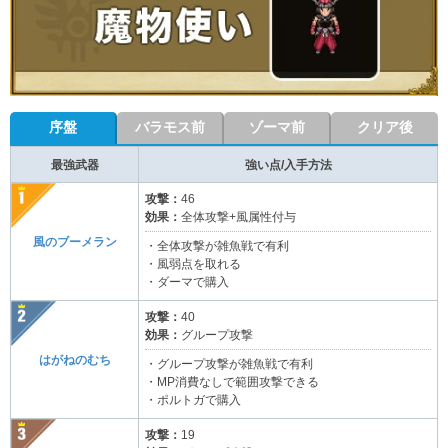
序盤
バラモス前
ゾーマ前
クリア後
最強武器
強い点/入手方法
攻撃：
46
効果：
全体攻撃+風属性付与
風のブーメラン
・全体攻撃が雑魚戦で有利
・風弱点を取れる
・ダーマで購入
攻撃：
40
効果：
グループ攻撃
はがねのむち
・グループ攻撃が雑魚戦で有利
・MP消費なしで範囲攻撃できる
・ポルトガで購入
攻撃：
19