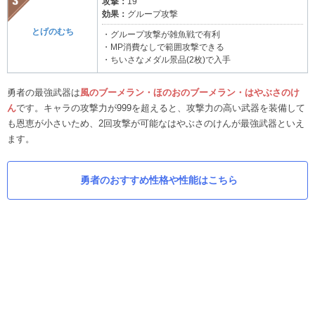
攻撃：
19
効果：
グループ攻撃
とげのむち
・グループ攻撃が雑魚戦で有利
・MP消費なしで範囲攻撃できる
・ちいさなメダル景品(2枚)で入手
勇者の最強武器は
風のブーメラン・ほのおのブーメラン・はやぶさのけ
ん
です。キャラの攻撃力が999を超えると、攻撃力の高い武器を装備して
も恩恵が小さいため、2回攻撃が可能なはやぶさのけんが最強武器といえ
ます。
勇者のおすすめ性格や性能はこちら