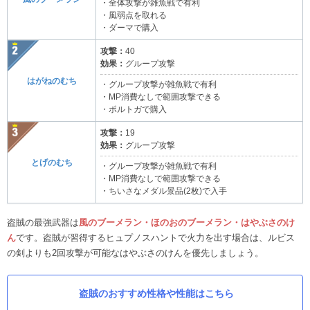
・全体攻撃が雑魚戦で有利
・風弱点を取れる
・ダーマで購入
攻撃：
40
効果：
グループ攻撃
はがねのむち
・グループ攻撃が雑魚戦で有利
・MP消費なしで範囲攻撃できる
・ポルトガで購入
攻撃：
19
効果：
グループ攻撃
とげのむち
・グループ攻撃が雑魚戦で有利
・MP消費なしで範囲攻撃できる
・ちいさなメダル景品(2枚)で入手
盗賊の最強武器は
風のブーメラン・ほのおのブーメラン・はやぶさのけ
ん
です。盗賊が習得するヒュプノスハントで火力を出す場合は、ルビス
の剣よりも2回攻撃が可能なはやぶさのけんを優先しましょう。
盗賊のおすすめ性格や性能はこちら