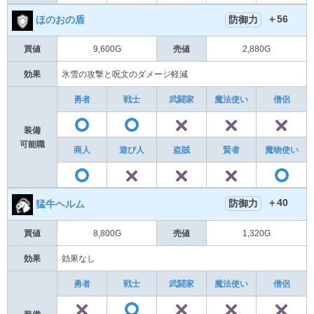
＋56
防御力
ほのおの盾
買値
9,600G
売値
2,880G
効果
氷雪の攻撃と呪文のダメージ軽減
勇者
戦士
武闘家
魔法使い
僧侶
✕
✕
〇
〇
装備
可能職
商人
遊び人
盗賊
賢者
魔物使い
✕
✕
✕
〇
＋40
防御力
猛牛ヘルム
買値
8,800G
売値
1,320G
効果
効果なし
勇者
戦士
武闘家
魔法使い
僧侶
✕
✕
✕
〇