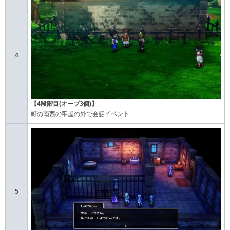
4
【4段階目(オーブ3個)】
町の南西の牢屋の外で会話イベント
5