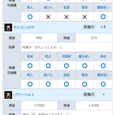
装備
可能職
商人
遊び人
盗賊
賢者
魔物使い
✕
✕
✕
〇
＋3
防御力
モヒカンのケ
買値
60G
売値
27G
効果
性格が「おちょうしもの」に
勇者
戦士
武闘家
魔法使い
僧侶
〇
〇
〇
〇
装備
可能職
商人
遊び人
盗賊
賢者
魔物使い
〇
〇
〇
〇
＋
防御力
パワーベルト
買値
4,700G
売値
1,220G
効果
体力＋15。性格が「タフネス」に