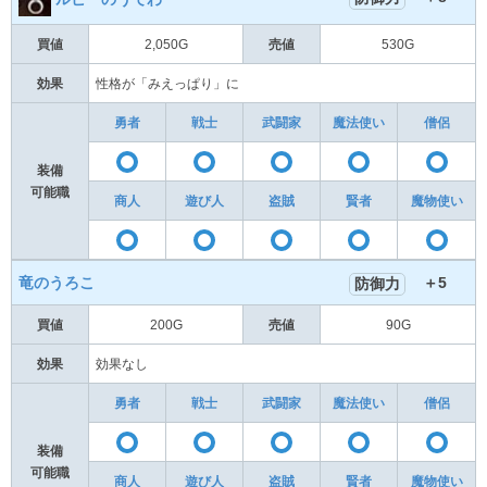
買値
2,050G
売値
530G
効果
性格が「みえっぱり」に
勇者
戦士
武闘家
魔法使い
僧侶
〇
〇
〇
〇
装備
可能職
商人
遊び人
盗賊
賢者
魔物使い
〇
〇
〇
〇
竜のうろこ
＋5
防御力
買値
200G
売値
90G
効果
効果なし
勇者
戦士
武闘家
魔法使い
僧侶
〇
〇
〇
〇
装備
可能職
商人
遊び人
盗賊
賢者
魔物使い