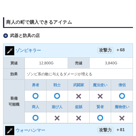
商人の町で購入できるアイテム
武器と防具の店
＋68
攻撃力
ゾンビキラー
買値
12,800G
売値
3,840G
効果
ゾンビ系の敵に与えるダメージが増える
勇者
戦士
武闘家
魔法使い
僧侶
✕
✕
〇
〇
装備
可能職
商人
遊び人
盗賊
賢者
魔物使い
✕
✕
〇
〇
＋81
攻撃力
ウォーハンマー