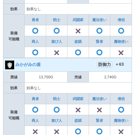
効果
効果なし
勇者
戦士
武闘家
魔法使い
僧侶
✕
〇
〇
〇
装備
可能職
商人
遊び人
盗賊
賢者
魔物使い
✕
〇
〇
〇
＋63
防御力
みかがみの盾
買値
13,700G
売値
2,740G
効果
効果なし
勇者
戦士
武闘家
魔法使い
僧侶
✕
✕
〇
〇
装備
可能職
商人
遊び人
盗賊
賢者
魔物使い
✕
✕
〇
〇