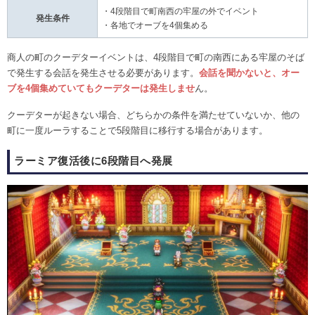
・4段階目で町南西の牢屋の外でイベント
発生条件
・各地でオーブを4個集める
商人の町のクーデターイベントは、4段階目で町の南西にある牢屋のそば
で発生する会話を発生させる必要があります。
会話を聞かないと、オー
ブを4個集めていてもクーデターは発生しませ
ん。
クーデターが起きない場合、どちらかの条件を満たせていないか、他の
町に一度ルーラすることで5段階目に移行する場合があります。
ラーミア復活後に6段階目へ発展