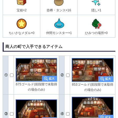
宝箱×2
壺樽・タンス×16
隠し×1
ちいさなメダル×0
仲間モンスター×1
ひみつの場所×0
商人の町で入手できるアイテム
①
②
675ゴールド(前段階で未取得
853ゴールド(前段階で未取得
の場合のみ)
の場合のみ)
③
④