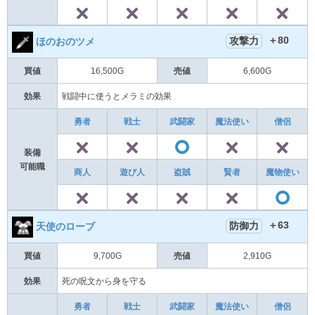
✕
✕
✕
✕
＋80
攻撃力
ほのおのツメ
買値
16,500G
売値
6,600G
効果
戦闘中に使うとメラミの効果
勇者
戦士
武闘家
魔法使い
僧侶
✕
✕
✕
〇
装備
可能職
商人
遊び人
盗賊
賢者
魔物使い
✕
✕
✕
✕
＋63
防御力
天使のローブ
買値
9,700G
売値
2,910G
効果
死の呪文から身を守る
勇者
戦士
武闘家
魔法使い
僧侶