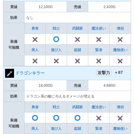
買値
12,100G
売値
2,420G
効果
なし
勇者
戦士
武闘家
魔法使い
僧侶
✕
✕
✕
〇
装備
可能職
商人
遊び人
盗賊
賢者
魔物使い
✕
✕
✕
✕
＋87
攻撃力
ドラゴンキラー
買値
18,000G
売値
4,680G
効果
ドラゴン系の敵に与えるダメージが増える
勇者
戦士
武闘家
魔法使い
僧侶
✕
〇
〇
〇
装備
可能職
商人
遊び人
盗賊
賢者
魔物使い