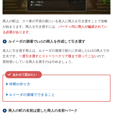
商人の町は、スー東の平原の家にいる老人に商人を引き渡すことで攻略
が始まります。商人を引き渡すには、
パーティ内に商人が編成されてい
る必要があります
。
ルイーダの酒場でLv1の商人を作成して引き渡す
老人に引き渡す商人は、ルイーダの酒場で新たに作成したLv1の商人で大
丈夫です。
一度引き渡すとストーリークリア後まで戻ってこない
ので、
普段使いしている商人を渡すのはやめましょう。
あわせて読みたい
▶仲間の作り方
▶ルイーダの酒場でできること
商人の町の名前は渡した商人の名前+バーク