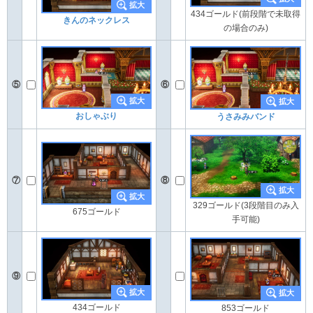
434ゴールド(前段階で未取得
きんのネックレス
の場合のみ)
⑤
⑥
おしゃぶり
うさみみバンド
⑦
⑧
329ゴールド(3段階目のみ入
675ゴールド
手可能)
⑨
434ゴールド
853ゴールド