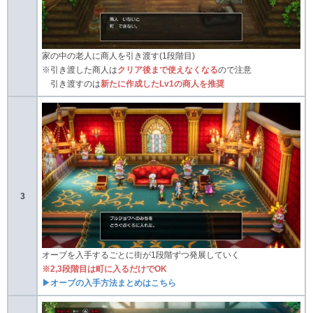
家の中の老人に商人を引き渡す(1段階目)
※引き渡した商人は
クリア後まで使えなくなる
ので注意
引き渡すのは
新たに作成したLv1の商人を推奨
3
オーブを入手するごとに街が1段階ずつ発展していく
※2,3段階目は町に入るだけでOK
▶オーブの入手方法まとめはこちら