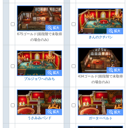
675ゴールド(前段階で未取得
きんのクチバシ
の場合のみ)
434ゴールド(前段階で未取得
ブルジョワへのみち
の場合のみ)
うさみみバンド
ガーターベルト