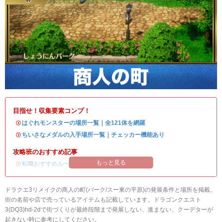
目指せ！収集要素コンプ！
・
はぐれモンスターの場所一覧｜全121体を網羅
・
ちいさなメダルの入手場所一覧｜チェッカー機能あり
攻略班のおすすめ記事
もっと見る
・
転職おすすめルート
ドラクエ3リメイクの商人の町(バーク/スー東の平原)の発展条件と場所を掲載。
街の名前や店で売っているアイテムも記載しています。ドラゴンクエスト
3(DQ3)hd-2dで街づくりが最終段階まで発展しない、進まない、クーデターが
起きない時に参考にしてください。