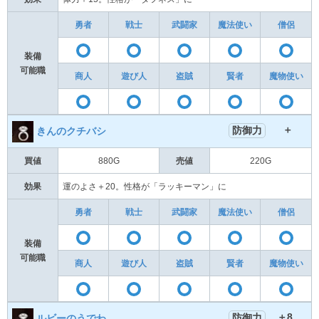
勇者
戦士
武闘家
魔法使い
僧侶
〇
〇
〇
〇
装備
可能職
商人
遊び人
盗賊
賢者
魔物使い
〇
〇
〇
〇
＋
防御力
きんのクチバシ
買値
880G
売値
220G
効果
運のよさ＋20。性格が「ラッキーマン」に
勇者
戦士
武闘家
魔法使い
僧侶
〇
〇
〇
〇
装備
可能職
商人
遊び人
盗賊
賢者
魔物使い
〇
〇
〇
〇
＋8
防御力
ルビーのうでわ