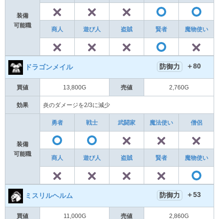
✕
✕
✕
〇
装備
可能職
商人
遊び人
盗賊
賢者
魔物使い
✕
✕
✕
〇
＋80
防御力
ドラゴンメイル
買値
13,800G
売値
2,760G
効果
炎のダメージを2/3に減少
勇者
戦士
武闘家
魔法使い
僧侶
✕
✕
〇
〇
装備
可能職
商人
遊び人
盗賊
賢者
魔物使い
✕
✕
✕
✕
＋53
防御力
ミスリルヘルム
買値
11,000G
売値
2,860G