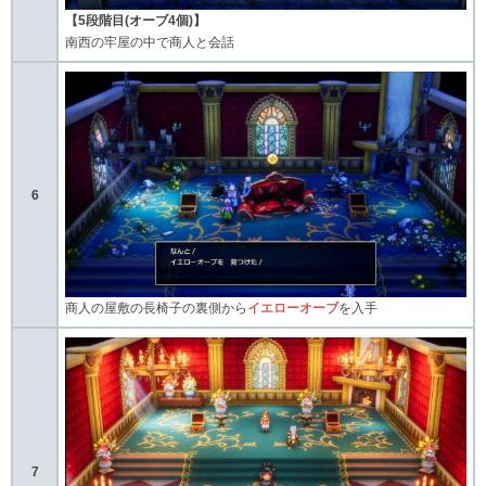
【5段階目(オーブ4個)】
南西の牢屋の中で商人と会話
6
商人の屋敷の長椅子の裏側から
イエローオーブ
を入手
7