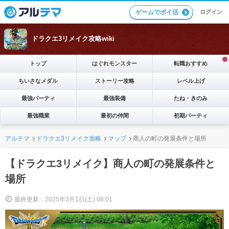
ログイン
ゲームでポイ活
ドラクエ3リメイク攻略wiki
トップ
はぐれモンスター
転職おすすめ
ちいさなメダル
ストーリー攻略
レベル上げ
最強パーティ
最強装備
たね・きのみ
最強職業
最初の仲間
初期パーティ
アルテマ
ドラクエ3リメイク攻略
マップ
商人の町の発展条件と場所
【ドラクエ3リメイク】商人の町の発展条件と
場所
最終更新：2025年3月1日(土) 08:01