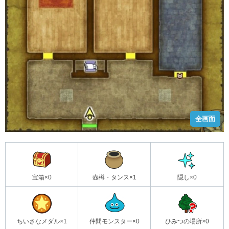
全画面
宝箱×0
壺樽・タンス×1
隠し×0
ちいさなメダル×1
仲間モンスター×0
ひみつの場所×0