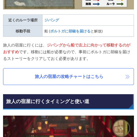
近くのルーラ場所
ジパング
移動手段
船 (
ポルトガに胡椒を届ける
と解放)
旅人の宿屋に行くには、
ジパングから船で左上に向かって移動するのが
おすすめ
です。移動には船が必要なので、事前にポルトガに胡椒を届け
るストーリーをクリアしておく必要があります。
旅人の宿屋の攻略チャートはこちら
旅人の宿屋に行くタイミングと使い道