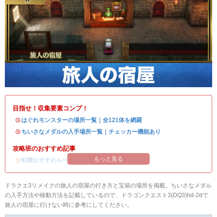
目指せ！収集要素コンプ！
・
はぐれモンスターの場所一覧｜全121体を網羅
・
ちいさなメダルの入手場所一覧｜チェッカー機能あり
攻略班のおすすめ記事
もっと見る
・
転職おすすめルート
ドラクエ3リメイクの旅人の宿屋の行き方と宝箱の場所を掲載。ちいさなメダル
の入手方法や移動方法を記載しているので、ドラゴンクエスト3(DQ3)hd-2dで
旅人の宿屋に行けない時に参考にしてください。