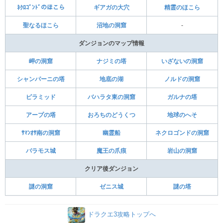
ﾈｸﾛｺﾞﾝﾄﾞのほこら
ギアガの大穴
精霊のほこら
聖なるほこら
沼地の洞窟
-
ダンジョンのマップ情報
岬の洞窟
ナジミの塔
いざないの洞窟
シャンパーニの塔
地底の湖
ノルドの洞窟
ピラミッド
バハラタ東の洞窟
ガルナの塔
アープの塔
おろちのどうくつ
地球のへそ
ｻﾏﾝｵｻ南の洞窟
幽霊船
ネクロゴンドの洞窟
バラモス城
魔王の爪痕
岩山の洞窟
クリア後ダンジョン
謎の洞窟
ゼニス城
謎の塔
ドラクエ3攻略トップへ