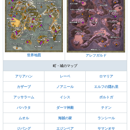
世界地図
アレフガルド
町・城のマップ
アリアハン
レーベ
ロマリア
カザーブ
ノアニール
エルフの隠れ里
アッサラーム
イシス
ポルトガ
バハラタ
ダーマ神殿
テドン
ムオル
海賊の家
ランシール
ジパング
エジンベア
サマンオサ