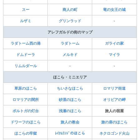
スー
商人の町
竜の女王の城
ルザミ
グリンラッド
-
アレフガルドの街のマップ
ラダトーム西の港
ラダトーム
ガライの家
ドムドーラ
メルキド
マイラ
リムルダール
-
-
ほこら・ミニエリア
草原のほこら
ちいさなほこら
ロマリア街道
ロマリアの関所
砂漠のほこら
オリビアの岬
ポルトガの灯台
浅瀬のほこら
旅人の宿屋
ドワーフのほこら
旅人の教会
旅の扉のほこら
ほこらの牢獄
ﾚｲｱﾑﾗﾝﾄﾞのほこら
ネクロゴンド火山