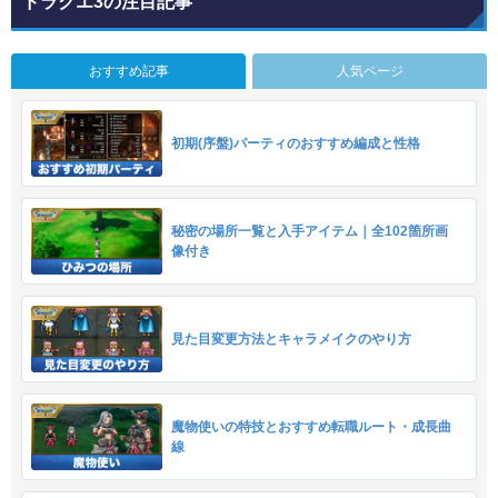
ドラクエ3の注目記事
おすすめ記事
人気ページ
初期(序盤)パーティのおすすめ編成と性格
秘密の場所一覧と入手アイテム｜全102箇所画
像付き
見た目変更方法とキャラメイクのやり方
魔物使いの特技とおすすめ転職ルート・成長曲
線