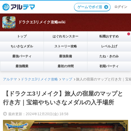
ログイン
ゲームでポイ活
ドラクエ3リメイク攻略wiki
トップ
はぐれモンスター
転職おすすめ
ちいさなメダル
ストーリー攻略
レベル上げ
最強パーティ
最強装備
たね・きのみ
最強職業
最初の仲間
初期パーティ
アルテマ
ドラクエ3リメイク攻略
マップ
旅人の宿屋のマップと行き方｜宝
【ドラクエ3リメイク】旅人の宿屋のマップと
行き方｜宝箱やちいさなメダルの入手場所
最終更新：2024年12月20日(金) 18:58