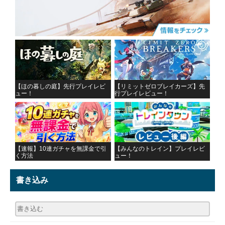
【ほの暮しの庭】先行プレイレビ
【リミットゼロブレイカーズ】先
ュー！
行プレイレビュー！
【速報】10連ガチャを無課金で引
【みんなのトレイン】プレイレビ
く方法
ュー！
書き込み