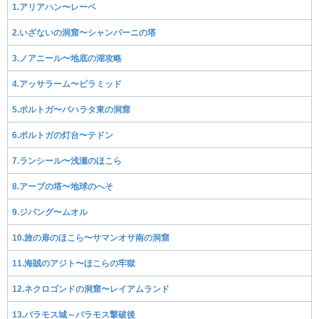
1.アリアハン〜レーベ
2.いざないの洞窟〜シャンパーニの塔
3.ノアニール〜地底の湖攻略
4.アッサラーム〜ピラミッド
5.ポルトガ〜バハラタ東の洞窟
6.ポルトガの灯台〜テドン
7.ランシール〜浅瀬のほこら
8.アープの塔〜地球のへそ
9.ジパング〜ムオル
10.旅の扉のほこら〜サマンオサ南の洞窟
11.海賊のアジト〜ほこらの牢獄
12.ネクロゴンドの洞窟〜レイアムランド
13.バラモス城～バラモス撃破後