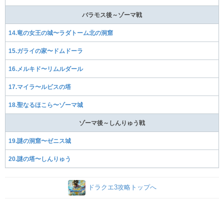
バラモス後～ゾーマ戦
14.竜の女王の城〜ラダトーム北の洞窟
15.ガライの家〜ドムドーラ
16.メルキド〜リムルダール
17.マイラ〜ルビスの塔
18.聖なるほこら〜ゾーマ城
ゾーマ後～しんりゅう戦
19.謎の洞窟〜ゼニス城
20.謎の塔〜しんりゅう
ドラクエ3攻略トップへ