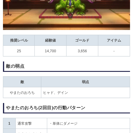
推奨レベル
経験値
ゴールド
アイテム
25
14,700
3,656
-
敵の弱点
敵
弱点
やまたのおろち
ヒャド、デイン
やまたのおろち(2回目)の行動パターン
1
通常攻撃
・単体にダメージ