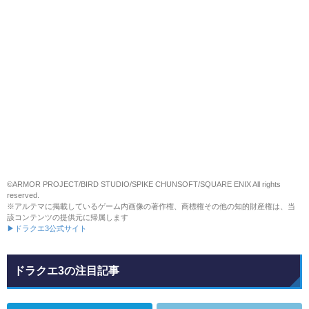
©ARMOR PROJECT/BIRD STUDIO/SPIKE CHUNSOFT/SQUARE ENIX All rights
reserved.
※アルテマに掲載しているゲーム内画像の著作権、商標権その他の知的財産権は、当
該コンテンツの提供元に帰属します
▶ドラクエ3公式サイト
ドラクエ3の注目記事