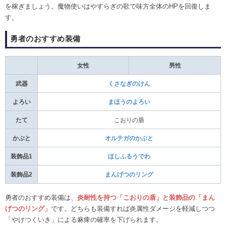
を稼ぎましょう。魔物使いはやすらぎの歌で味方全体のHPを回復しま
す。
勇者のおすすめ装備
女性
男性
武器
くさなぎのけん
よろい
まほうのよろい
たて
こおりの盾
かぶと
オルテガのかぶと
装飾品1
ほしふるうでわ
装飾品2
まんげつのリング
勇者のおすすめ装備は、
炎耐性を持つ
「こおりの盾」と装飾品の「まん
げつのリング」
です。どちらも装備すれば炎属性ダメージを軽減しつつ
「やけつくいき」による麻痺の確率を下げられます。