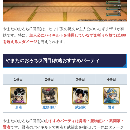
やまたのおろち(2回目)は、ヒャド系の呪文や主人公のいなずま斬りが有
効です。特に、
主人公にバイキルトを使用していなずま斬りを放てば300
を超える大ダメージ
を与えられます。
やまたのおろち(2回目)攻略おすすめパーティ
1番目
2番目
3番目
4番目
勇者
魔物使い
武闘家
賢者
やまたのおろち(2回目)の
おすすめパーティは勇者・魔物使い・武闘家・
賢者
です。賢者のバイキルトで勇者と武闘家を強化して一気にダメージ