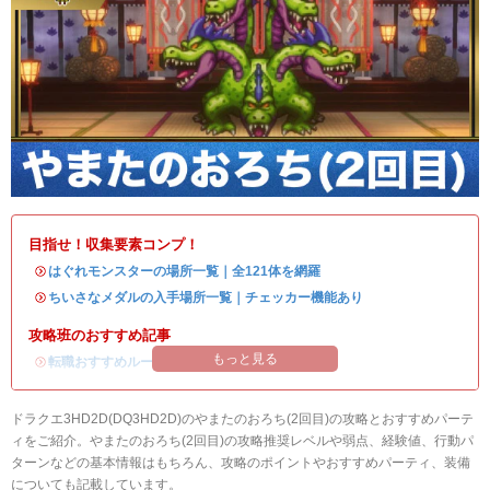
目指せ！収集要素コンプ！
・
はぐれモンスターの場所一覧｜全121体を網羅
・
ちいさなメダルの入手場所一覧｜チェッカー機能あり
攻略班のおすすめ記事
もっと見る
・
転職おすすめルート
ドラクエ3HD2D(DQ3HD2D)のやまたのおろち(2回目)の攻略とおすすめパーテ
ィをご紹介。やまたのおろち(2回目)の攻略推奨レベルや弱点、経験値、行動パ
ターンなどの基本情報はもちろん、攻略のポイントやおすすめパーティ、装備
についても記載しています。