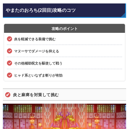
やまたのおろち(2回目)攻略のコツ
攻略のポイント
炎を軽減できる装備で挑む
マヌーサでダメージを抑える
その他補助呪文を駆使して戦う
ヒャド系といなずま斬りが有効
炎と麻痺を対策して挑む