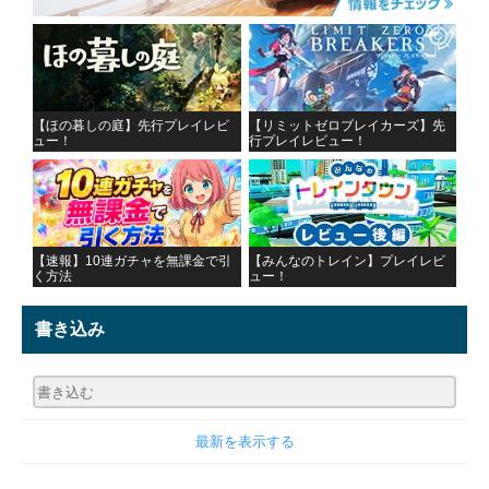
【ほの暮しの庭】先行プレイレビ
【リミットゼロブレイカーズ】先
ュー！
行プレイレビュー！
【速報】10連ガチャを無課金で引
【みんなのトレイン】プレイレビ
く方法
ュー！
書き込み
最新を表示する