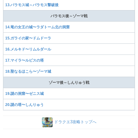
13.バラモス城～バラモス撃破後
バラモス後～ゾーマ戦
14.竜の女王の城〜ラダトーム北の洞窟
15.ガライの家〜ドムドーラ
16.メルキド〜リムルダール
17.マイラ〜ルビスの塔
18.聖なるほこら〜ゾーマ城
ゾーマ後～しんりゅう戦
19.謎の洞窟〜ゼニス城
20.謎の塔〜しんりゅう
ドラクエ3攻略トップへ