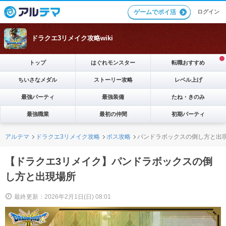
ログイン
ゲームでポイ活
ドラクエ3リメイク攻略wiki
トップ
はぐれモンスター
転職おすすめ
ちいさなメダル
ストーリー攻略
レベル上げ
最強パーティ
最強装備
たね・きのみ
最強職業
最初の仲間
初期パーティ
アルテマ
ドラクエ3リメイク攻略
ボス攻略
パンドラボックスの倒し方と出
【ドラクエ3リメイク】パンドラボックスの倒
し方と出現場所
最終更新：2026年2月1日(日) 08:01