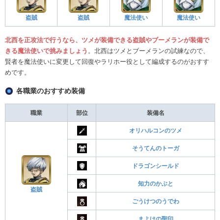
盗賊
盗賊
魔法使い
魔法使い
北西を正攻法で行うなら、ツメが装備できる盗賊やブーメランが装備で
きる魔法使いで挑みましょう
。北西はツメとブーメランの試練なので、
賢者を魔法使いに変更して回復やラリホー役として編成するのがおすす
めです。
各職業のおすすめ装備
職業
部位
装備名
オリハルコンのツメ
そうてんのトーガ
ドラゴンシールド
知力のかぶと
盗賊
ごうけつのうでわ
まよけの聖印