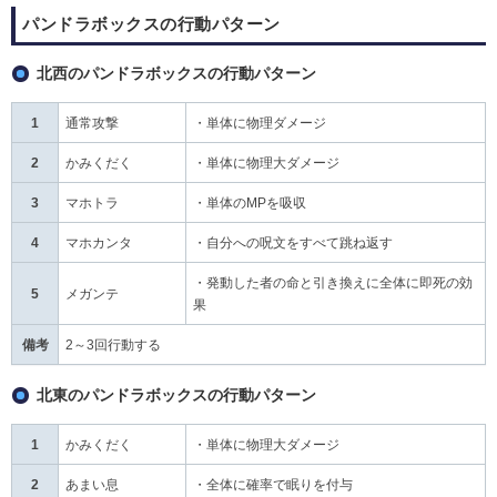
パンドラボックスの行動パターン
北西のパンドラボックスの行動パターン
1
通常攻撃
・単体に物理ダメージ
2
かみくだく
・単体に物理大ダメージ
3
マホトラ
・単体のMPを吸収
4
マホカンタ
・自分への呪文をすべて跳ね返す
・発動した者の命と引き換えに全体に即死の効
5
メガンテ
果
備考
2～3回行動する
北東のパンドラボックスの行動パターン
1
かみくだく
・単体に物理大ダメージ
2
あまい息
・全体に確率で眠りを付与