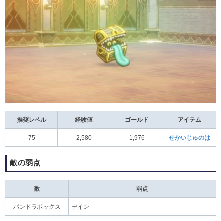
推奨レベル
経験値
ゴールド
アイテム
75
2,580
1,976
せかいじゅのは
敵の弱点
敵
弱点
パンドラボックス
デイン