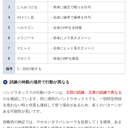
3
にらみつける
・単体に確定で眠りを付与
4
やけつく息
・全体に確率で麻痺を付与
5
ベホマズン
・全体のHPを全回復
6
メラゾーマ
・単体にメラ系大ダメージ
7
マヒャド
・全体にヒャド系大ダメージ
8
マホトラ
・単体のMPを吸収
備考
2～3回行動する
試練の神殿の場所で行動が異なる
パンドラボックスの行動パターンは、
北西の試練、北東の試練で異なる
のを確認しています。同じ場所のパンドラボックスでも、一切特定特技
を使わない時と何度も連続して使う場合があるため、多くのパターンが
ある可能性が高いです。
攻略班の検証では、マホカンタでバシルーラを反射してくる個体、あま