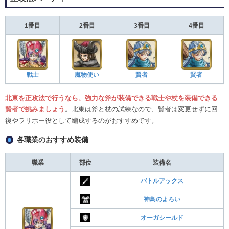
1番目
2番目
3番目
4番目
戦士
魔物使い
賢者
賢者
北東を正攻法で行うなら、強力な斧が装備できる戦士や杖を装備できる
賢者で挑みましょう
。北東は斧と杖の試練なので、賢者は変更せずに回
復やラリホー役として編成するのがおすすめです。
各職業のおすすめ装備
職業
部位
装備名
バトルアックス
神鳥のよろい
オーガシールド