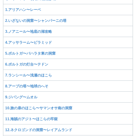
1.アリアハン〜レーベ
2.いざないの洞窟〜シャンパーニの塔
3.ノアニール〜地底の湖攻略
4.アッサラーム〜ピラミッド
5.ポルトガ〜バハラタ東の洞窟
6.ポルトガの灯台〜テドン
7.ランシール〜浅瀬のほこら
8.アープの塔〜地球のへそ
9.ジパング〜ムオル
10.旅の扉のほこら〜サマンオサ南の洞窟
11.海賊のアジト〜ほこらの牢獄
12.ネクロゴンドの洞窟〜レイアムランド