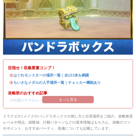
目指せ！収集要素コンプ！
・
はぐれモンスターの場所一覧｜全121体を網羅
・
ちいさなメダルの入手場所一覧｜チェッカー機能あり
攻略班のおすすめ記事
もっと見る
・
転職おすすめルート
ドラクエ3リメイクのパンドラボックスの倒し方と出現場所をご紹介。攻略推奨
レベルや弱点、経験値、行動パターンなどの基本情報はもちろん、攻略のコツ
やポイント、おすすめパーティ、装備についても記載しています。