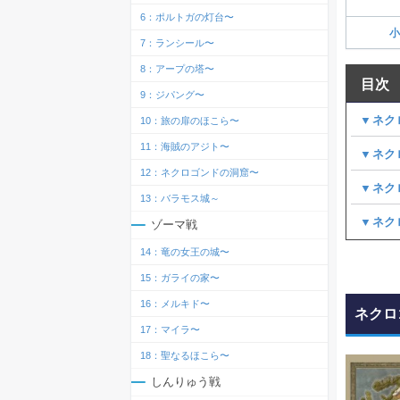
6：ポルトガの灯台〜
小
7：ランシール〜
8：アープの塔〜
目次
9：ジパング〜
▼ネク
10：旅の扉のほこら〜
11：海賊のアジト〜
▼ネク
12：ネクロゴンドの洞窟〜
▼ネク
13：バラモス城～
▼ネク
ゾーマ戦
14：竜の女王の城〜
15：ガライの家〜
16：メルキド〜
ネクロ
17：マイラ〜
18：聖なるほこら〜
しんりゅう戦