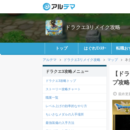
ドラクエ3リメイク攻略
トップ
はぐれﾓﾝｽﾀｰ
転職お
アルテマ
ドラクエ3リメイク攻略
マップ
ネ
ドラクエ3攻略メニュー
【ドラ
ドラクエ3攻略トップ
プ攻略
ストーリー攻略チャート
最終更新
職業一覧
レベル上げの効率的なやり方
ちいさなメダルの入手場所
最強装備の入手方法