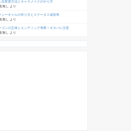
た目変更方法とキャラメイクのやり方
名無し
より
クシーギャルの作り方とステータス成長率
名無し
より
ーゴンの正体とエンディング考察！ネタバレ注意
名無し
より