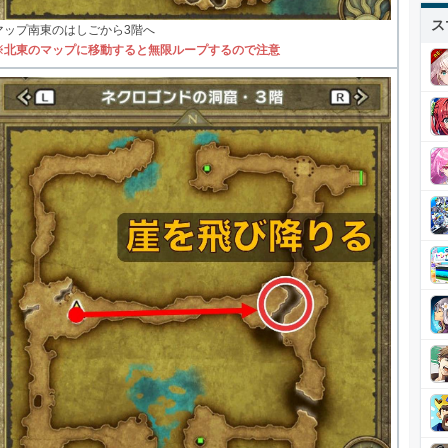
ス
マップ南東のはしごから3階へ
※北東のマップに移動すると無限ループするので注
意