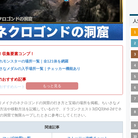
人
！収集要素コンプ！
れモンスターの場所一覧｜全121体を網羅
さなメダルの入手場所一覧｜チェッカー機能あり
のおすすめ記事
もっと見る
おすすめルート
リメイクのネクロゴンドの洞窟の行き方と宝箱の場所を掲載。ちいさなメ
方法や移動方法を記載しているので、ドラゴンクエスト3(DQ3)hd-2dでネ
の洞窟で無限ループしたときに参考にしてください。
関連記事