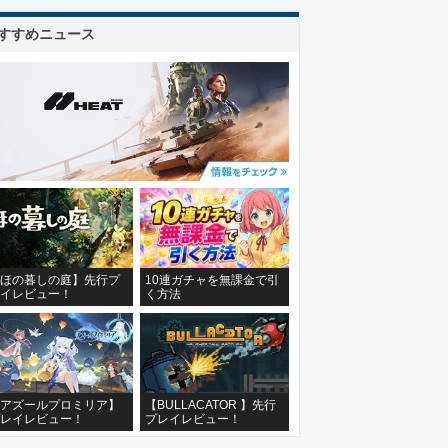
すすめニュース
ほの暮しの庭】先行プ
10連ガチャを無課金で引
イレビュー！
く方法
アズールプロミリア】
【BULLACATOR 】先行
レイレビュー！
プレイレビュー！