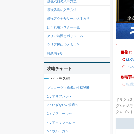
最強武器の入手方法
最強防具の入手方法
最強アクセサリーの入手方法
はぐれモンスター一覧
クリア時間とボリューム
クリア後にできること
目指せ
雑談掲示板
・
はぐ
・
ちい
攻略チャート
攻略班
バラモス戦
・
転職
プロローグ：勇者の性格診断
1：アリアハン〜
ドラクエ3
2：いざないの洞窟〜
ダルの入手
クロゴンド
3：ノアニール〜
4：アッサラーム〜
5：ポルトガ〜