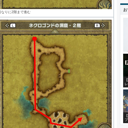
お
道なりに2階まで進む
【
レ
【
プ