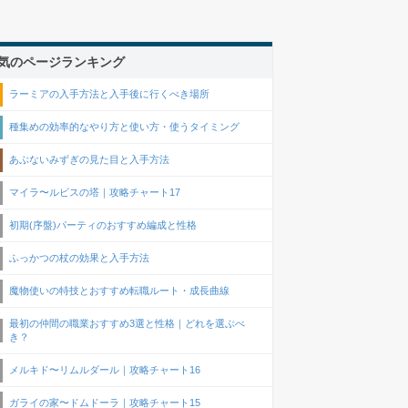
気のページランキング
ラーミアの入手方法と入手後に行くべき場所
種集めの効率的なやり方と使い方・使うタイミング
あぶないみずぎの見た目と入手方法
マイラ〜ルビスの塔｜攻略チャート17
初期(序盤)パーティのおすすめ編成と性格
ふっかつの杖の効果と入手方法
魔物使いの特技とおすすめ転職ルート・成長曲線
最初の仲間の職業おすすめ3選と性格｜どれを選ぶべ
き？
メルキド〜リムルダール｜攻略チャート16
ガライの家〜ドムドーラ｜攻略チャート15