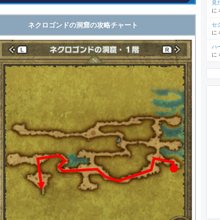
見
に
ネクロゴンドの洞窟の攻略チャート
セ
に
ハ
に