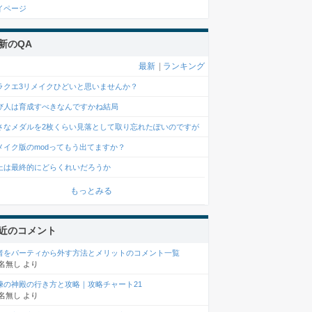
イページ
新のQA
最新
|
ランキング
ラクエ3リメイクひどいと思いませんか？
び人は育成すべきなんですかね結局
さなメダルを2枚くらい見落として取り忘れたぽいのですが
メイク版のmodってもう出てますか？
上は最終的にどらくれいだろうか
もっとみる
近のコメント
者をパーティから外す方法とメリットのコメント一覧
名無し
より
練の神殿の行き方と攻略｜攻略チャート21
名無し
より