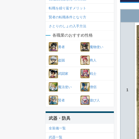
転職を繰り返すメリット
賢者の転職条件となり方
さとりのしょの入手方法
各職業のおすすめ性格
勇者
魔物使い
盗賊
商人
武闘家
戦士
魔法使い
僧侶
1
賢者
遊び人
武器・防具
全装備一覧
武器一覧