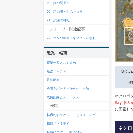
19：謎の洞窟〜
20：謎の塔〜しんりゅう
21：試練の神殿
ストーリー関連記事
ハーゴンの考察【ネタバレ注意】
職業・転職
職業一覧とおすすめ
最強パーティ
近くの
最強職業
移
勇者をパーティから外す方法
ネクロゴ
成長曲線とステータス
動するの
転職
に回復し
転職おすすめルートとタイミング
転職できる場所
ネクロ
転職に失敗した時の対策