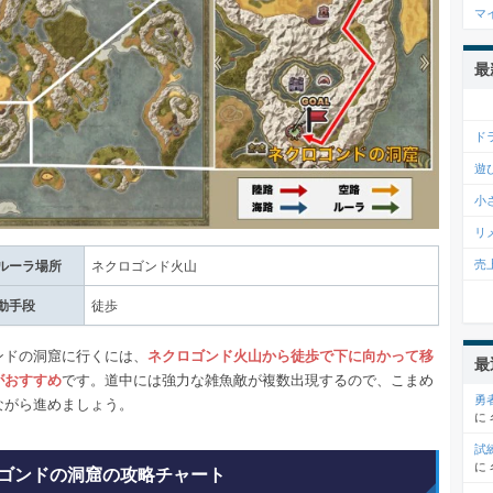
マ
最
ド
遊
小
リ
売
ルーラ場所
ネクロゴンド火山
動手段
徒歩
ンドの洞窟に行くには、
ネクロゴンド火山から徒歩で下に向かって移
最
がおすすめ
です。道中には強力な雑魚敵が複数出現するので、こまめ
勇
ながら進めましょう。
に
試
に
ゴンドの洞窟の攻略チャート