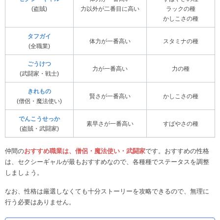
(盗賊)
力以外が二番目に高い
ラックの種
かしこさの種
タフガイ
体力が一番高い
スタミナの種
(全職業)
ごうけつ
力が一番高い
力の種
(武闘家・戦士)
きれもの
賢さが一番高い
かしこさの種
(僧侶・魔法使い)
でんこうせっか
素早さが一番高い
すばやさの種
(盗賊・武闘家)
仲間の
おすすめ職業は、僧侶・魔法使い・武闘家
です。おすすめの性格
は、セクシーギャルが最もおすすめなので、各種種でステータスを調整
しましょう。
なお、性格は厳選しなくても十分ストーリーを攻略できるので、無理に
行う必要はありません。