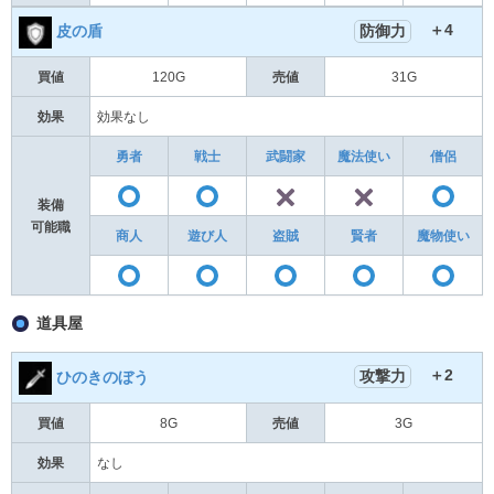
＋4
防御力
皮の盾
買値
120G
売値
31G
効果
効果なし
勇者
戦士
武闘家
魔法使い
僧侶
✕
✕
〇
〇
装備
可能職
商人
遊び人
盗賊
賢者
魔物使い
〇
〇
〇
〇
道具屋
＋2
攻撃力
ひのきのぼう
買値
8G
売値
3G
効果
なし