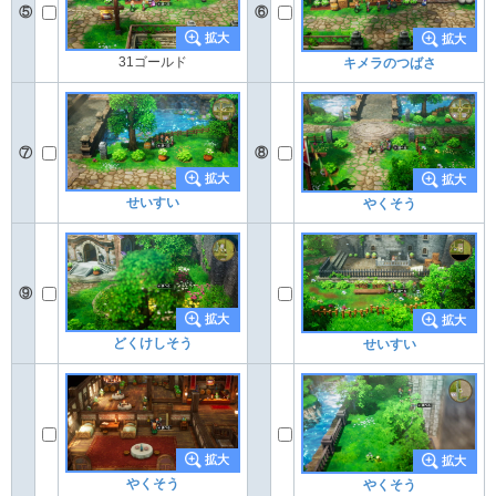
⑤
⑥
31ゴールド
キメラのつばさ
⑦
⑧
せいすい
やくそう
⑨
どくけしそう
せいすい
やくそう
やくそう