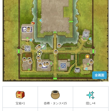
全画面
宝箱×1
壺樽・タンス×15
隠し×4