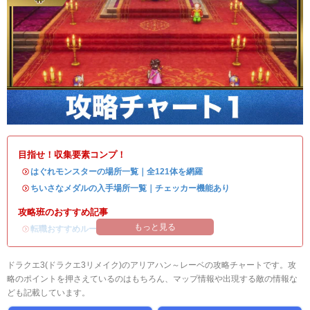
目指せ！収集要素コンプ！
・
はぐれモンスターの場所一覧｜全121体を網羅
・
ちいさなメダルの入手場所一覧｜チェッカー機能あり
攻略班のおすすめ記事
もっと見る
・
転職おすすめルート
ドラクエ3(ドラクエ3リメイク)のアリアハン～レーベの攻略チャートです。攻
略のポイントを押さえているのはもちろん、マップ情報や出現する敵の情報な
ども記載しています。