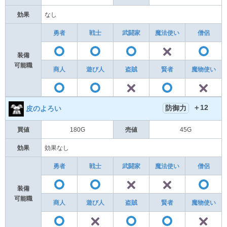
効果
なし
勇者
戦士
武闘家
魔法使い
僧侶
✕
〇
〇
〇
装備
可能職
商人
遊び人
盗賊
賢者
魔物使い
✕
〇
〇
〇
＋12
防御力
皮のよろい
買値
180G
売値
45G
効果
効果なし
勇者
戦士
武闘家
魔法使い
僧侶
✕
✕
〇
〇
装備
可能職
商人
遊び人
盗賊
賢者
魔物使い
✕
〇
〇
〇