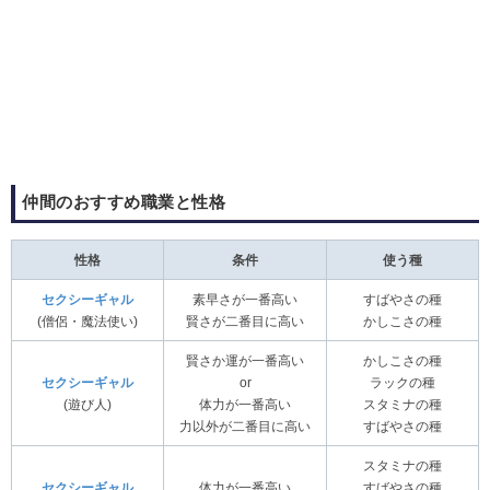
仲間のおすすめ職業と性格
性格
条件
使う種
セクシーギャル
素早さが一番高い
すばやさの種
(僧侶・魔法使い)
賢さが二番目に高い
かしこさの種
賢さか運が一番高い
かしこさの種
セクシーギャル
or
ラックの種
(遊び人)
体力が一番高い
スタミナの種
力以外が二番目に高い
すばやさの種
スタミナの種
セクシーギャル
体力が一番高い
すばやさの種