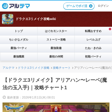
ログイン
ゲームでポイ活
ドラクエ3リメイク攻略wiki
トップ
はぐれモンスター
転職おすすめ
ちいさなメダル
ストーリー攻略
レベル上げ
最強パーティ
最強装備
たね・きのみ
最強職業
最初の仲間
初期パーティ
アルテマ
ドラクエ3リメイク攻略
攻略チャート
アリアハン〜レーベ(魔法の
【ドラクエ3リメイク】アリアハン〜レーベ(魔
法の玉入手)｜攻略チャート1
最終更新：2026年1月1日(木) 08:01