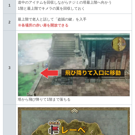
道中のアイテムを回収しながらナジミの塔最上階へ向かう
1
1階と最上階でキメラの翼を回収しておく
最上階で老人と話して「盗賊の鍵」を入手
2
※各場所の赤い扉を開放できる
3
塔から飛び降りて1階まで落ちる