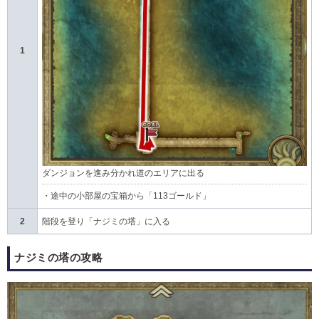
1
ダンジョンを進み分かれ道のエリアに出る
・途中の小部屋の宝箱から「113ゴールド」
2
階段を登り「ナジミの塔」に入る
ナジミの塔の攻略