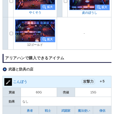
やくそう
皮のぼうし
-
12ゴールド
アリアハンで購入できるアイテム
武器と防具の店
＋5
攻撃力
こんぼう
買値
60G
売値
15G
効果
なし
勇者
戦士
武闘家
魔法使い
僧侶