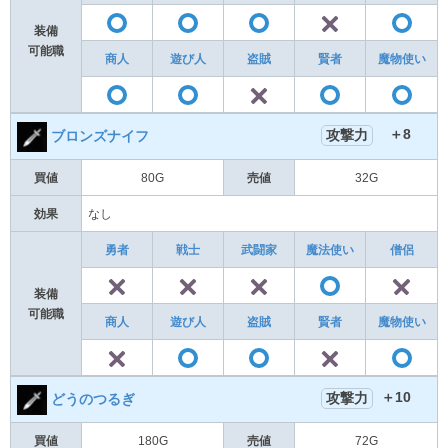
✕
〇
〇
〇
装備
可能職
商人
遊び人
盗賊
賢者
魔物使い
✕
〇
〇
〇
＋8
攻撃力
ブロンズナイフ
買値
80G
売値
32G
効果
なし
勇者
戦士
武闘家
魔法使い
僧侶
✕
✕
✕
〇
装備
可能職
商人
遊び人
盗賊
賢者
魔物使い
✕
✕
〇
〇
＋10
攻撃力
どうのつるぎ
買値
180G
売値
72G