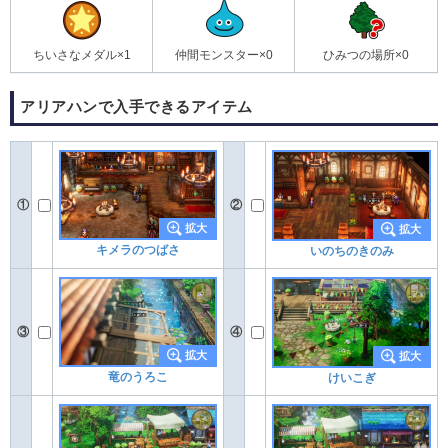
ちいさなメダル×1
仲間モンスター×0
ひみつの場所×0
アリアハンで入手できるアイテム
①
②
キメラのつばさ
いのちのきのみ
③
④
竜のうろこ
けいこぎ