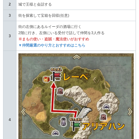
2
城で王様と会話する
3
街を探索して宝箱を回収(任意)
街の左側にあるルイーダの酒場に行く
2階に行き、左側にいる受付で話して仲間を3人作る
3
※まもの使い・盗賊・魔法使いがおすすめ
▼仲間厳選のやり方とおすすめはこちら
4