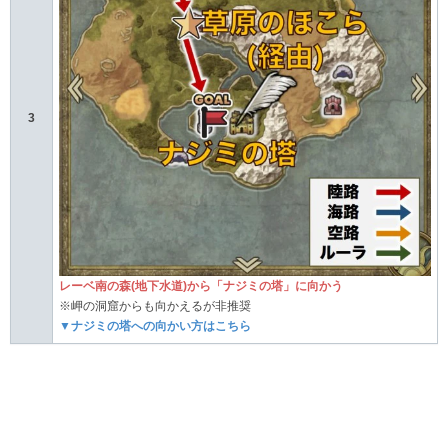
3
レーベ南の森(地下水道)から「ナジミの塔」に向かう
※岬の洞窟からも向かえるが非推奨
▼ナジミの塔への向かい方はこちら