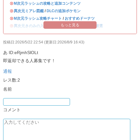
・
M次元ラッシュの攻略と追加コンテンツ
・
異次元ミアレ図鑑
/
DLCの追加ポケモン
・
M次元ラッシュ攻略チャート
/
おすすめドーナツ
もっと見る
・
異次元きのみの入手方法
/
異次元ミアレの色違い厳選
投稿日:2026/5/22 22:54 (更新日:2026/8/9 16:43)
あ
ID:eRjmhSlOLt
即返却できる人募集です！
通報
レス数:2
名前
コメント