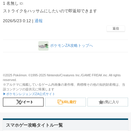
1
名無し
ID:
ストライクをハッサムにしたいので即返却できます
2026/5/23 0:12 |
通報
返信
ポケモンZA攻略トップへ
©2025 Pokémon. ©1995-2025 Nintendo/Creatures Inc./GAME FREAK inc. All rights
reserved.
※アルテマに掲載しているゲーム内画像の著作権、商標権その他の知的財産権は、当
該コンテンツの提供元に帰属します
▶ポケモンレジェンズZA公式サイト
ツイート
URL発行
お気に入り
スマホゲー攻略タイトル一覧