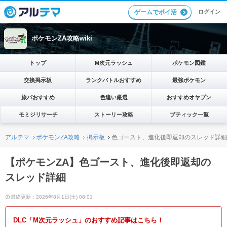
ログイン
ゲームでポイ活
ポケモンZA攻略wiki
トップ
M次元ラッシュ
ポケモン図鑑
交換掲示板
ランクバトルおすすめ
最強ポケモン
旅パおすすめ
色違い厳選
おすすめオヤブン
モミジリサーチ
ストーリー攻略
ブティック一覧
アルテマ
ポケモンZA攻略
掲示板
色ゴースト、進化後即返却のスレッド詳細
【ポケモンZA】色ゴースト、進化後即返却の
スレッド詳細
最終更新：2026年8月1日(土) 08:01
DLC「M次元ラッシュ」のおすすめ記事はこちら！