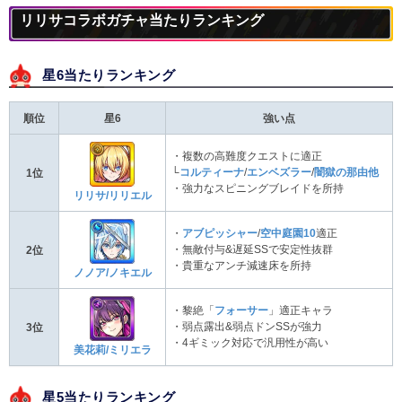
リリサコラボガチャ当たりランキング
星6当たりランキング
順位
星6
強い点
・複数の高難度クエストに適正
└
コルティーナ
/
エンベズラー
/
闇獄の那由他
1位
・強力なスピニングブレイドを所持
リリサ/リリエル
・
アブピッシャー
/
空中庭園10
適正
・無敵付与&遅延SSで安定性抜群
2位
・貴重なアンチ減速床を所持
ノノア/ノキエル
・黎絶「
フォーサー
」適正キャラ
・弱点露出&弱点ドンSSが強力
3位
・4ギミック対応で汎用性が高い
美花莉/ミリエラ
星5当たりランキング