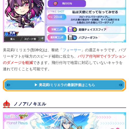
美花莉/ミリエラ(獣神化)は、黎絶「
フォーサー
」の適正キャラです。バブ
リーギフトが味方のスピード補助に役立ち、
バリア付与Mでイラプション
のダメージを軽減
できます。飛行付与で地雷に対応していないキャラを
連れて行くことも可能です。
美花莉/ミリエラの最新評価はこちら
ノノア/ノキエル