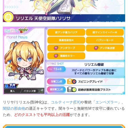
リリサ/リリエル(獣神化)は、
コルティーナ(EX)
や黎絶「
エンベズラー
」、
闇獄の那由他
の適正キャラです。闇キラーと無耐性Mで攻守に優れている
ため、
どのクエストでも平均以上の活躍
ができます。