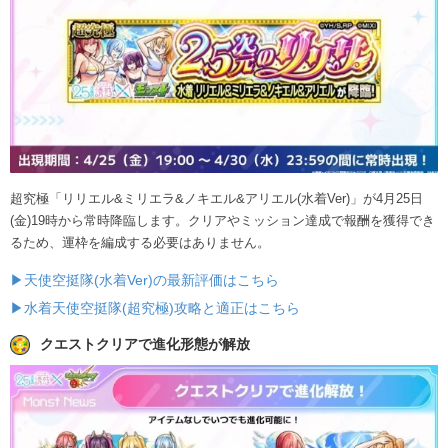
超究極「リリエル&ミリエラ&ノキエル&アリエル(水着Ver)」が4月25日
(金)19時から常時降臨します。クリアやミッション達成で報酬を獲得でき
るため、運枠を編成する必要はありません。
▶天使空挺隊(水着Ver)の最新評価はこちら
▶水着天使空挺隊(超究極)攻略と適正はこちら
クエストクリアで進化形態が解放