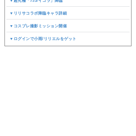
▼超究極「753/イコラ」降臨
▼リリサコラボ降臨キャラ詳細
▼コスプレ撮影ミッション開催
▼ログインで小雨/リリエルをゲット