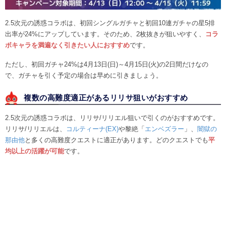
2.5次元の誘惑コラボは、初回シングルガチャと初回10連ガチャの星5排
出率が24%にアップしています。そのため、2枚抜きが狙いやすく、
コラ
ボキャラを満遍なく引きたい人におすすめ
です。
ただし、初回ガチャ24%は4月13日(日)～4月15日(火)の2日間だけなの
で、ガチャを引く予定の場合は早めに引きましょう。
複数の高難度適正があるリリサ狙いがおすすめ
2.5次元の誘惑コラボは、リリサ/リリエル狙いで引くのがおすすめです。
リリサ/リリエルは、
コルティーナ(EX)
や黎絶「
エンベズラー
」、
闇獄の
那由他
と多くの高難度クエストに適正があります。どのクエストでも
平
均以上の活躍が可能
です。