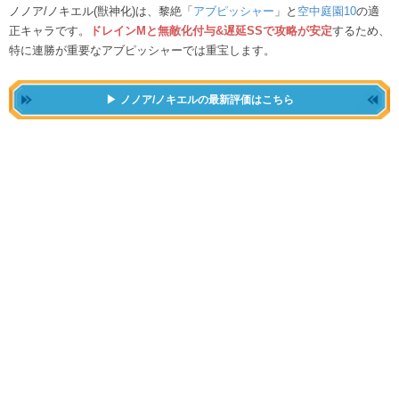
ノノア/ノキエル(獣神化)は、黎絶「
アブピッシャー
」と
空中庭園10
の適
正キャラです。
ドレインMと無敵化付与&遅延SSで攻略が安定
するため、
特に連勝が重要なアブピッシャーでは重宝します。
ノノア/ノキエルの最新評価はこちら