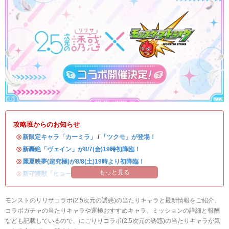
攻略班からのお知らせ
・
新限定キャラ「カーミラ」
/
「ツクモ」が登場！
・
新轟絶「ヴェイン」が8/7(金)19時初降臨！
・
麗夏映夢(超究極)が8/8(土)19時より初降臨！
もっと見る
・
新守護獣「ヒョーたん」が登場！
モンストのリリサコラボ(2.5次元の誘惑)の当たりキャラと最新情報をご紹介。
コラボガチャの当たりキャラや運極おすすめキャラ、ミッションの詳細と報酬
なども記載しているので、にごりりコラボ(2.5次元の誘惑)の当たりキャラが気