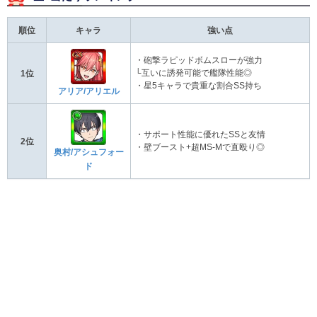
順位
キャラ
強い点
・砲撃ラピッドボムスローが強力
└互いに誘発可能で艦隊性能◎
1位
・星5キャラで貴重な割合SS持ち
アリア/アリエル
・サポート性能に優れたSSと友情
2位
・壁ブースト+超MS-Mで直殴り◎
奥村/アシュフォー
ド