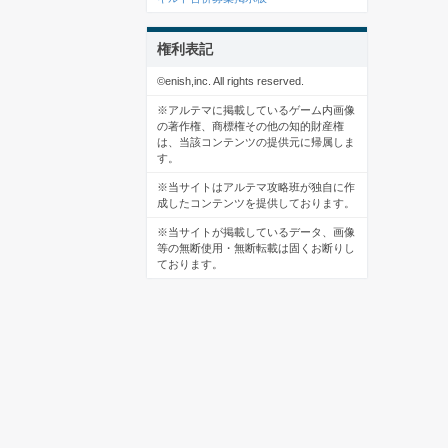
権利表記
©enish,inc. All rights reserved.
※アルテマに掲載しているゲーム内画像
の著作権、商標権その他の知的財産権
は、当該コンテンツの提供元に帰属しま
す。
※当サイトはアルテマ攻略班が独自に作
成したコンテンツを提供しております。
※当サイトが掲載しているデータ、画像
等の無断使用・無断転載は固くお断りし
ております。