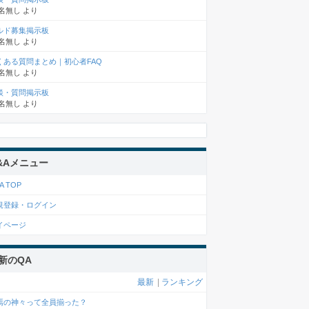
名無し
より
ルド募集掲示板
名無し
より
くある質問まとめ｜初心者FAQ
名無し
より
談・質問掲示板
名無し
より
&Aメニュー
A TOP
規登録・ログイン
イページ
新のQA
最新
|
ランキング
焉の神々って全員揃った？