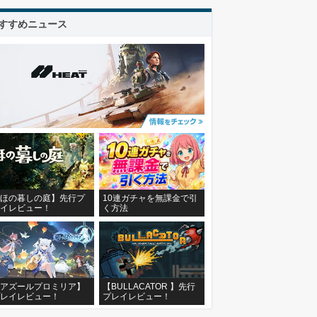
すすめニュース
ほの暮しの庭】先行プ
10連ガチャを無課金で引
イレビュー！
く方法
アズールプロミリア】
【BULLACATOR 】先行
レイレビュー！
プレイレビュー！