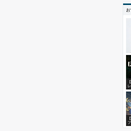
お
【
レ
【
プ