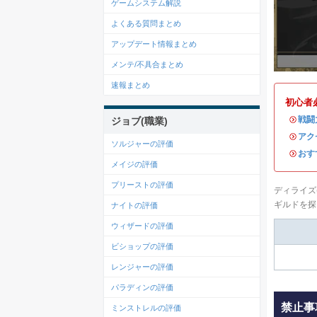
ゲームシステム解説
よくある質問まとめ
アップデート情報まとめ
メンテ/不具合まとめ
速報まとめ
初心者
・
戦闘
ジョブ(職業)
・
アク
ソルジャーの評価
・
おす
メイジの評価
プリーストの評価
ディライズ
ギルドを探
ナイトの評価
ウィザードの評価
ビショップの評価
レンジャーの評価
パラディンの評価
禁止事
ミンストレルの評価