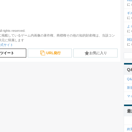
に
ギ
に
よ
ll rights reserved.
に
に掲載しているゲーム内画像の著作権、商標権その他の知的財産権は、当該コン
雑
供元に帰属します
に
e公式サイト
ツイート
URL発行
お気に入り
Q
Q&
新
マ
最
終