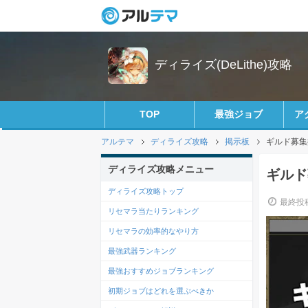
ディライズ(DeLithe)攻略
TOP
最強ジョブ
ア
アルテマ
ディライズ攻略
掲示板
ギルド募集
ディライズ攻略メニュー
ギルド
ディライズ攻略トップ
最終投稿
リセマラ当たりランキング
リセマラの効率的なやり方
最強武器ランキング
最強おすすめジョブランキング
初期ジョブはどれを選ぶべきか