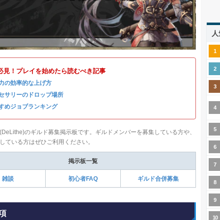
人
必見！プレイを始めたら読むべき記事
力の効率的な上げ方
セサリーのドロップ場所
すめジョブランキング
(DeLithe)のギルド募集掲示板です。ギルドメンバーを募集している方や、
している方はぜひご利用ください。
掲示板一覧
雑談
初心者FAQ
ギルド合併募集
項