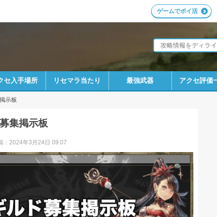
ゲームでポイ活
クセ入手場所
リセマラ当たり
最強武器
アクセ評価
掲示板
募集掲示板
：2024年3月24日 09:07