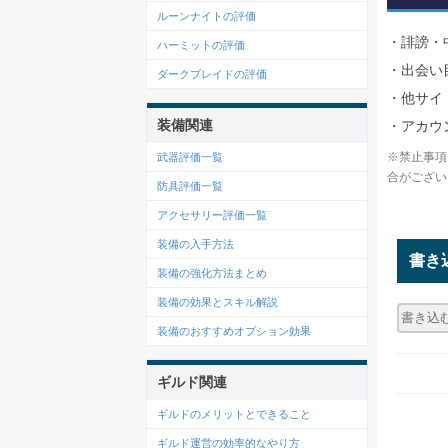
ルーンナイトの評価
・誹謗・
ハーミットの評価
・出会い
ダークブレイドの評価
・他サイ
装備関連
・アカウ
※禁止事項
武器評価一覧
合がござい
防具評価一覧
アクセサリー評価一覧
装備の入手方法
書き
装備の強化方法まとめ
装備の効果とスキル解説
装備のおすすめオプション効果
ギルド関連
ギルドのメリットとできること
ギルド運営の効率的なやり方