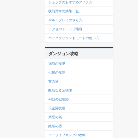
ショップのおすすめアイテム
状態異常の効果一覧
マルチプレイのやり方
アクセのドロップ場所
バックグラウンドモードの使い方
ダンジョン攻略
深淵の魔境
七曜の魔物
古の塔
眩惑なる宝物庫
剣戟の戦場跡
天空闘技場
禁忌の島
絶域の標
ノーライフキングの攻略