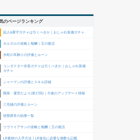
気のページランキング
囚人&看守ガチャは引くべきか｜おしゃれ装備ガチャ
ネルガルの攻略と報酬｜王の復活
氷蛇の耳飾りの評価とルーン
コンダクター衣装ガチャは引くべきか｜おしゃれ装備
ガチャ
シャーマンの評価とスキル詳細
開発・運営だより(第17回)｜今後のアップデート情報
三毛猫の評価とルーン
状態異常の効果一覧
リヴァイアサンの攻略と報酬｜王の復活
LR素材の入手方法丨LR進化に必要な個数も記載