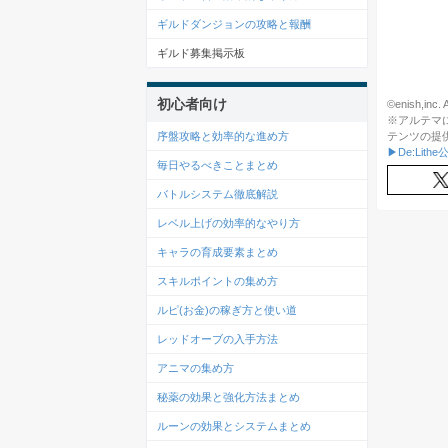
ギルドダンジョンの攻略と報酬
ギルド募集掲示板
初心者向け
©enish,inc. A
※アルテマ
テンツの提
序盤攻略と効率的な進め方
▶De:Lith
毎日やるべきことまとめ
バトルシステム徹底解説
レベル上げの効率的なやり方
キャラの育成要素まとめ
スキルポイントの集め方
ルピ(お金)の稼ぎ方と使い道
レッドオーブの入手方法
アニマの集め方
秘薬の効果と強化方法まとめ
ルーンの効果とシステムまとめ