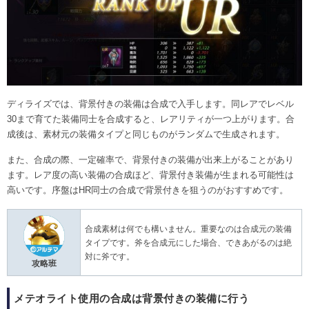
ディライズでは、背景付きの装備は合成で入手します。同レアでレベル
30まで育てた装備同士を合成すると、レアリティが一つ上がります。合
成後は、素材元の装備タイプと同じものがランダムで生成されます。
また、合成の際、一定確率で、背景付きの装備が出来上がることがあり
ます。レア度の高い装備の合成ほど、背景付き装備が生まれる可能性は
高いです。序盤はHR同士の合成で背景付きを狙うのがおすすめです。
合成素材は何でも構いません。重要なのは合成元の装備
タイプです。斧を合成元にした場合、できあがるのは絶
対に斧です。
攻略班
メテオライト使用の合成は背景付きの装備に行う