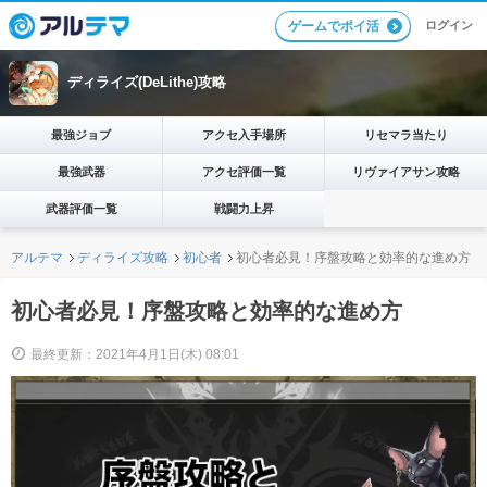
ログイン
ゲームでポイ活
ディライズ(DeLithe)攻略
最強ジョブ
アクセ入手場所
リセマラ当たり
最強武器
アクセ評価一覧
リヴァイアサン攻略
武器評価一覧
戦闘力上昇
アルテマ
ディライズ攻略
初心者
初心者必見！序盤攻略と効率的な進め方
初心者必見！序盤攻略と効率的な進め方
最終更新：2021年4月1日(木) 08:01