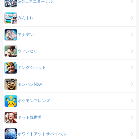
Gジェネエターナル
みんトレ
アナデン
ウィンヒロ
キングショット
モンハンNow
ポケモンフレンズ
ドット異世界
ホワイトアウトサバイバル