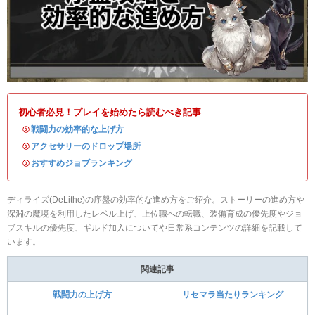
初心者必見！プレイを始めたら読むべき記事
・
戦闘力の効率的な上げ方
・
アクセサリーのドロップ場所
・
おすすめジョブランキング
ディライズ(DeLithe)の序盤の効率的な進め方をご紹介。ストーリーの進め方や
深淵の魔境を利用したレベル上げ、上位職への転職、装備育成の優先度やジョ
ブスキルの優先度、ギルド加入についてや日常系コンテンツの詳細を記載して
います。
関連記事
戦闘力の上げ方
リセマラ当たりランキング