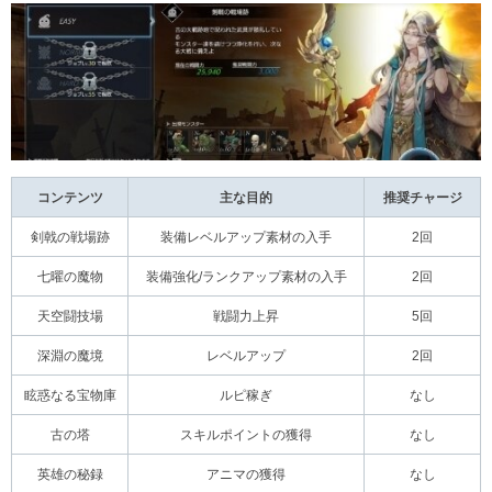
コンテンツ
主な目的
推奨チャージ
剣戟の戦場跡
装備レベルアップ素材の入手
2回
七曜の魔物
装備強化/ランクアップ素材の入手
2回
天空闘技場
戦闘力上昇
5回
深淵の魔境
レベルアップ
2回
眩惑なる宝物庫
ルピ稼ぎ
なし
古の塔
スキルポイントの獲得
なし
英雄の秘録
アニマの獲得
なし