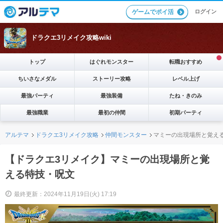
ログイン
ゲームでポイ活
ドラクエ3リメイク攻略wiki
トップ
はぐれモンスター
転職おすすめ
ちいさなメダル
ストーリー攻略
レベル上げ
最強パーティ
最強装備
たね・きのみ
最強職業
最初の仲間
初期パーティ
アルテマ
ドラクエ3リメイク攻略
仲間モンスター
マミーの出現場所と覚え
【ドラクエ3リメイク】マミーの出現場所と覚
える特技・呪文
最終更新：2024年11月19日(火) 17:19