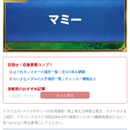
目指せ！収集要素コンプ！
・
はぐれモンスターの場所一覧｜全121体を網羅
・
ちいさなメダルの入手場所一覧｜チェッカー機能あり
攻略班のおすすめ記事
もっと見る
・
転職おすすめルート
ドラクエ3リメイクのマミーの出現場所一覧と覚える特技と呪文、ステータスを
ご紹介。ドラゴンクエスト3(DQ3)hd-2dで保護モンスター(魔物保護)がいない・
見つからない時も参考にしてください。