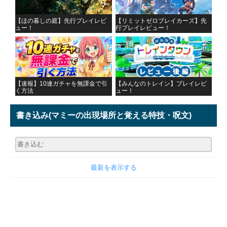
【ほの暮しの庭】先行プレイレビ
【リミットゼロブレイカーズ】先
ュー！
行プレイレビュー！
【速報】10連ガチャを無課金で引
【みんなのトレイン】プレイレビ
く方法
ュー！
書き込み
(マミーの出現場所と覚える特技・呪文)
最新を表示する