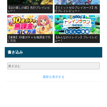
【ほの暮しの庭】先行プレイレビ
【リミットゼロブレイカーズ】先
ュー！
行プレイレビュー！
【速報】10連ガチャを無課金で引
【みんなのトレイン】プレイレビ
く方法
ュー！
書き込み
最新を表示する