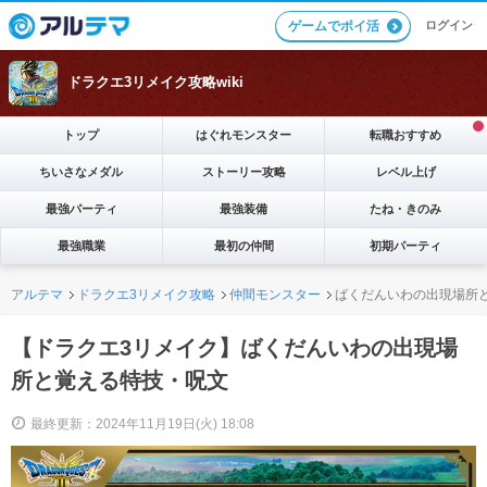
ログイン
ゲームでポイ活
ドラクエ3リメイク攻略wiki
トップ
はぐれモンスター
転職おすすめ
ちいさなメダル
ストーリー攻略
レベル上げ
最強パーティ
最強装備
たね・きのみ
最強職業
最初の仲間
初期パーティ
アルテマ
ドラクエ3リメイク攻略
仲間モンスター
ばくだんいわの出現場所
【ドラクエ3リメイク】ばくだんいわの出現場
所と覚える特技・呪文
最終更新：2024年11月19日(火) 18:08