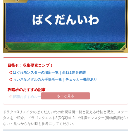
目指せ！収集要素コンプ！
・
はぐれモンスターの場所一覧｜全121体を網羅
・
ちいさなメダルの入手場所一覧｜チェッカー機能あり
攻略班のおすすめ記事
もっと見る
・
転職おすすめルート
ドラクエ3リメイクのばくだんいわの出現場所一覧と覚える特技と呪文、ステー
タスをご紹介。ドラゴンクエスト3(DQ3)hd-2dで保護モンスター(魔物保護)がい
ない・見つからない時も参考にしてください。