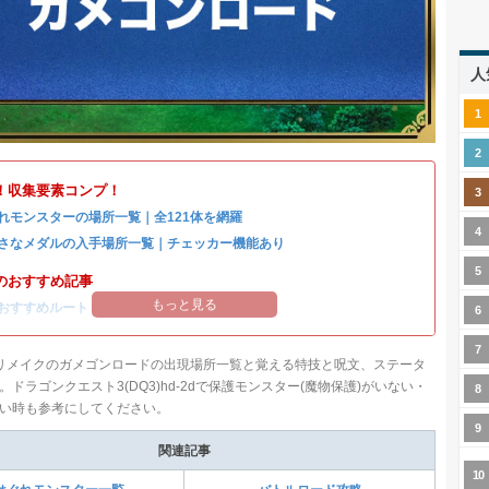
人
！収集要素コンプ！
れモンスターの場所一覧｜全121体を網羅
さなメダルの入手場所一覧｜チェッカー機能あり
のおすすめ記事
もっと見る
おすすめルート
リメイクのガメゴンロードの出現場所一覧と覚える特技と呪文、ステータ
。ドラゴンクエスト3(DQ3)hd-2dで保護モンスター(魔物保護)がいない・
い時も参考にしてください。
関連記事