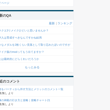
イページ
新のQA
最新
|
ランキング
ラクエ3リメイクひどいと思いませんか？
び人は育成すべきなんですかね結局
さなメダルを2枚くらい見落として取り忘れたぽいのですが
メイク版のmodってもう出てますか？
上は最終的にどらくれいだろうか
もっとみる
近のコメント
者をパーティから外す方法とメリットのコメント一覧
名無し
より
練の神殿の行き方と攻略｜攻略チャート21
名無し
より