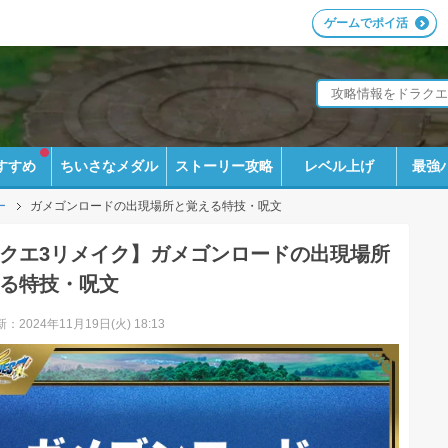
ゲームでポイ活
すすめ
ちいさなメダル
ストーリー攻略
レベル上げ
最強
ー
ガメゴンロードの出現場所と覚える特技・呪文
クエ3リメイク】ガメゴンロードの出現場所
る特技・呪文
：2024年11月19日(火) 18:13