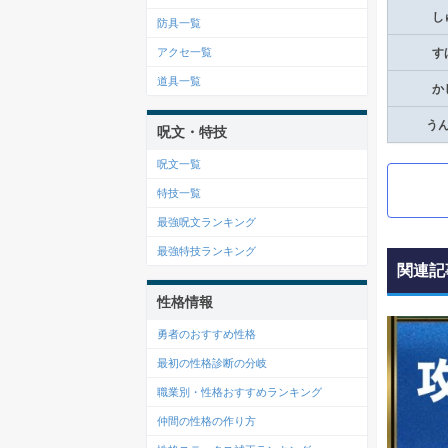
し
防具一覧
アクセ一覧
す
道具一覧
か
う
呪文・特技
呪文一覧
特技一覧
最強呪文ランキング
最強特技ランキング
関連記
性格情報
勇者のおすすめ性格
最初の性格診断の分岐
職業別・性格おすすめランキング
仲間の性格の作り方