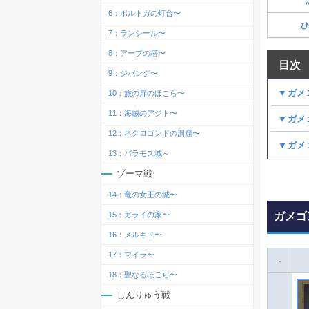
6：ポルトガの灯台〜
ひ
7：ランシール〜
8：アープの塔〜
目次
9：ジパング〜
▼ガメ
10：旅の扉のほこら〜
11：海賊のアジト〜
▼ガメ
12：ネクロゴンドの洞窟〜
▼ガメ
13：バラモス城～
ゾーマ戦
14：竜の女王の城〜
ガメゴ
15：ガライの家〜
16：メルキド〜
17：マイラ〜
-
18：聖なるほこら〜
しんりゅう戦