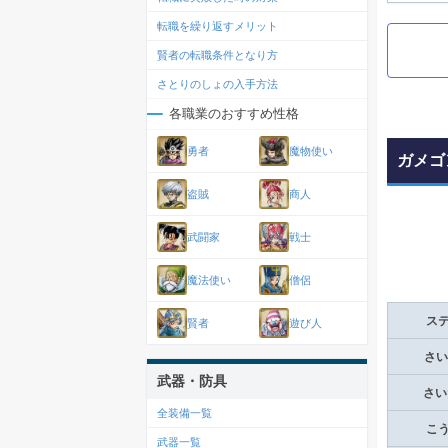
転職を繰り返すメリット
賢者の転職条件となり方
さとりのしょの入手方法
各職業のおすすめ性格
勇者
魔物使い
ガメゴ
盗賊
商人
武闘家
戦士
魔法使い
僧侶
ス
賢者
遊び人
さい
武器・防具
さい
全装備一覧
こ
武器一覧