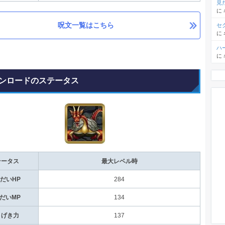
見
に
呪文一覧はこちら
セ
に
ハ
に
ンロードのステータス
テータス
最大レベル時
だいHP
284
だいMP
134
うげき力
137