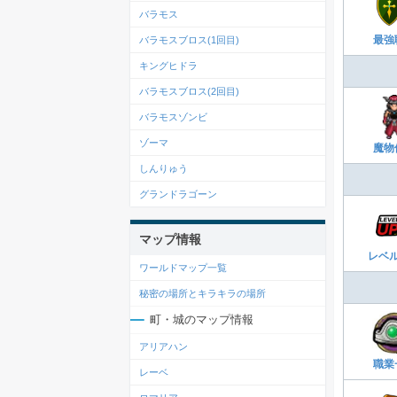
バラモス
最強
バラモスブロス(1回目)
キングヒドラ
バラモスブロス(2回目)
バラモスゾンビ
ゾーマ
魔物
しんりゅう
グランドラゴーン
マップ情報
レベ
ワールドマップ一覧
秘密の場所とキラキラの場所
町・城のマップ情報
アリアハン
職業
レーベ