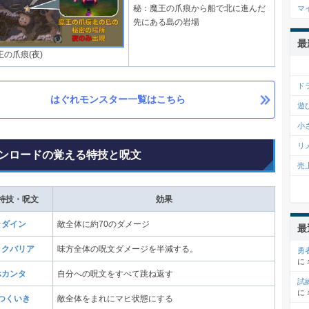
秘：魔王の爪痕から船で北に進んだ
マ
先にある島の岩場
最
王の爪痕(夜)
ド
はぐれモンスター一覧はこちら
遊
小
リ
ンロードの覚える特技と呪文
売
特技・呪文
効果
ャダイン
敵全体に約70のダメージ
最
ックバリア
味方全体の呪文ダメージを半減する。
勇
に
ホカンタ
自分への呪文をすべて跳ね返す
試
に
つくいき
敵全体をまれにマヒ状態にする