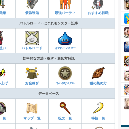
職業
最強装備
最強パーティ
おすすめ転職
バトルロード・はぐれモンスター記事
-
使い
バトルロード
はぐれモンスター
効率的な方法・稼ぎ・集め方解説
ル上げ
お金稼ぎ
ちいさなメダル
種の集め方
データベース
一覧
マップ一覧
呪文一覧
特技一覧