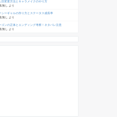
た目変更方法とキャラメイクのやり方
名無し
より
クシーギャルの作り方とステータス成長率
名無し
より
ーゴンの正体とエンディング考察！ネタバレ注意
名無し
より