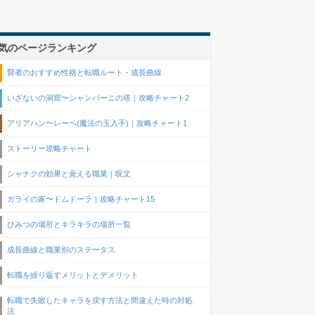
気のページランキング
賢者のおすすめ性格と転職ルート・成長曲線
いざないの洞窟〜シャンパーニの塔｜攻略チャート2
アリアハン〜レーベ(魔法の玉入手)｜攻略チャート1
ストーリー攻略チャート
シャナクの効果と覚える職業｜呪文
ガライの家〜ドムドーラ｜攻略チャート15
ひみつの場所とキラキラの場所一覧
成長曲線と職業別のステータス
転職を繰り返すメリットとデメリット
転職で失敗したキャラを戻す方法と間違えた時の対処
法