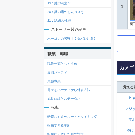
19：謎の洞窟〜
1
20：謎の塔〜しんりゅう
21：試練の神殿
魔
ストーリー関連記事
ハーゴンの考察【ネタバレ注意】
職業・転職
職業一覧とおすすめ
ガメゴ
最強パーティ
最強職業
覚える
勇者をパーティから外す方法
ヒ
成長曲線とステータス
転職
マジ
転職おすすめルートとタイミング
マ
転職できる場所
やけ
転職に失敗した時の対策