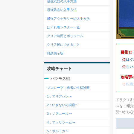
最強武器の入手方法
最強防具の入手方法
最強アクセサリーの入手方法
はぐれモンスター一覧
クリア時間とボリューム
クリア後にできること
目指せ
雑談掲示板
・
はぐ
・
ちい
攻略チャート
攻略班
バラモス戦
・
転職
プロローグ：勇者の性格診断
1：アリアハン〜
ドラクエ3
2：いざないの洞窟〜
スをご紹介
見つからな
3：ノアニール〜
4：アッサラーム〜
5：ポルトガ〜