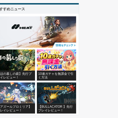
すすめニュース
ほの暮しの庭】先行プ
10連ガチャを無課金で引
イレビュー！
く方法
アズールプロミリア】
【BULLACATOR 】先行
レイレビュー！
プレイレビュー！