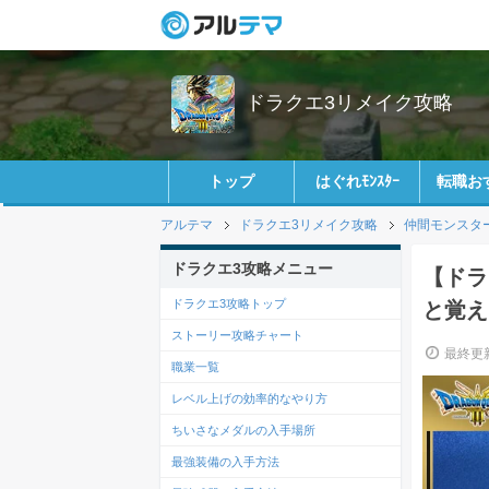
ドラクエ3リメイク攻略
トップ
はぐれﾓﾝｽﾀｰ
転職お
アルテマ
ドラクエ3リメイク攻略
仲間モンスタ
ドラクエ3攻略メニュー
【ドラ
ドラクエ3攻略トップ
と覚え
ストーリー攻略チャート
最終更新
職業一覧
レベル上げの効率的なやり方
ちいさなメダルの入手場所
最強装備の入手方法