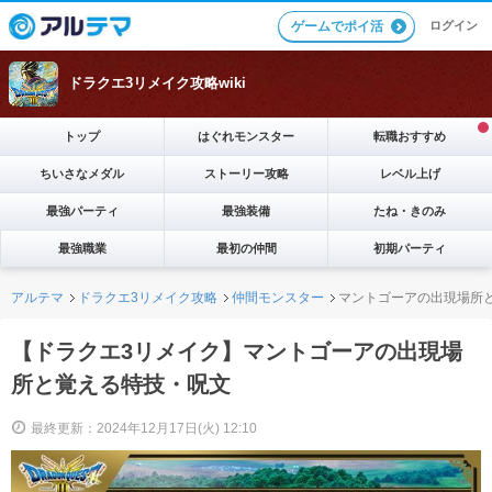
ログイン
ゲームでポイ活
ドラクエ3リメイク攻略wiki
トップ
はぐれモンスター
転職おすすめ
ちいさなメダル
ストーリー攻略
レベル上げ
最強パーティ
最強装備
たね・きのみ
最強職業
最初の仲間
初期パーティ
アルテマ
ドラクエ3リメイク攻略
仲間モンスター
マントゴーアの出現場所
【ドラクエ3リメイク】マントゴーアの出現場
所と覚える特技・呪文
最終更新：2024年12月17日(火) 12:10