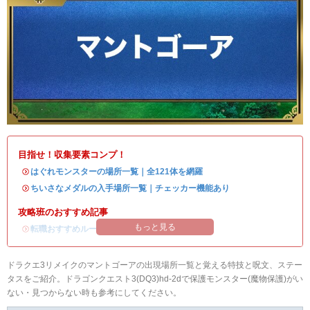
目指せ！収集要素コンプ！
・
はぐれモンスターの場所一覧｜全121体を網羅
・
ちいさなメダルの入手場所一覧｜チェッカー機能あり
攻略班のおすすめ記事
もっと見る
・
転職おすすめルート
ドラクエ3リメイクのマントゴーアの出現場所一覧と覚える特技と呪文、ステー
タスをご紹介。ドラゴンクエスト3(DQ3)hd-2dで保護モンスター(魔物保護)がい
ない・見つからない時も参考にしてください。