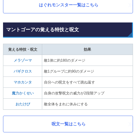
はぐれモンスター一覧はこちら
マントゴーアの覚える特技と呪文
覚える特技・呪文
効果
メラゾーマ
敵1体に約180のダメージ
バギクロス
敵1グループに約90のダメージ
マホカンタ
自分への呪文をすべて跳ね返す
魔力かくせい
自身の攻撃呪文の威力が2段階アップ
おたけび
敵全体をまれに休みにする
呪文一覧はこちら