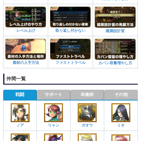
レベル上げ
取り返し付かない
建築設計室
素材の入手方法
ファストトラベル
カバン容量増やし方
仲間一覧
戦闘
サポート
本拠街
その他
ノア
リャン
ガオウ
ミオ