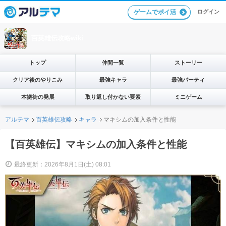
ログイン
ゲームでポイ活
百英雄伝攻略wiki
トップ
仲間一覧
ストーリー
クリア後のやりこみ
最強キャラ
最強パーティ
本拠街の発展
取り返し付かない要素
ミニゲーム
アルテマ
百英雄伝攻略
キャラ
マキシムの加入条件と性能
【百英雄伝】マキシムの加入条件と性能
最終更新：2026年8月1日(土) 08:01