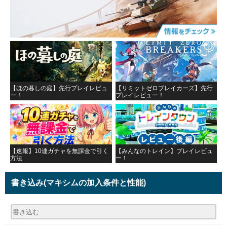
【ほの暮しの庭】先行プレイレビュ
【リミットゼロブレイカーズ】先行
ー！
プレイレビュー！
【速報】10連ガチャを無課金で引く
【みんなのトレイン】プレイレビュ
方法
ー！
書き込み
(マキシムの加入条件と性能)