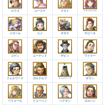
ユウゴ
ユースケ
クロト
フランチェスカ
メロール
ユメ
サビーネ
ギギナ
コゲン
ユーテッド
ザビィ
ワイラー
フォルワード
ガルドルフ
ギラン
キャルラトーラ
ペリエール
リューハン
ハクギン
ヨルハン