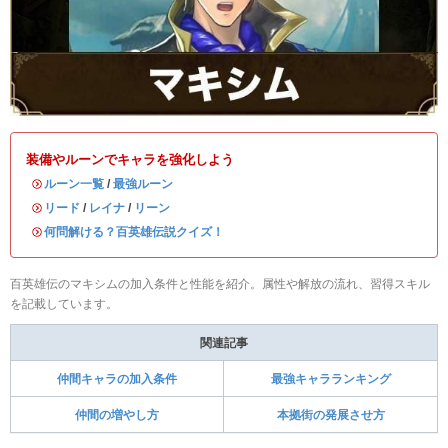
装備やルーンでキャラを強化しよう
・
ルーン一覧
/
最強ルーン
・
リード
/
レイナ
/
リーン
・
何問解ける？百英雄伝説クイズ！
百英雄伝のマキシムの加入条件と性能を紹介。属性や解放の流れ、習得スキル
を記載しています。
関連記事
仲間キャラの加入条件
最強キャラランキング
仲間の増やし方
本拠街の発展させ方