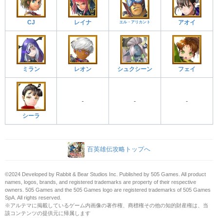
CJ
レイナ
アオイ
エル・アリカント
ミラン
レオン
シュクシーン
フェイ
-
-
-
シーラ
百英雄伝攻略トップへ
©2024 Developed by Rabbit & Bear Studios Inc. Published by 505 Games. All product
names, logos, brands, and registered trademarks are property of their respective
owners. 505 Games and the 505 Games logo are registered trademarks of 505 Games
SpA. All rights reserved.
※アルテマに掲載しているゲーム内画像の著作権、商標権その他の知的財産権は、当
該コンテンツの提供元に帰属します