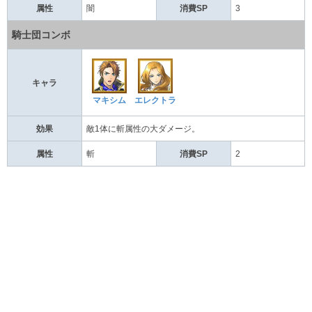
属性
闇
消費SP
3
騎士団コンボ
キャラ
マキシム
エレクトラ
効果
敵1体に斬属性の大ダメージ。
属性
斬
消費SP
2