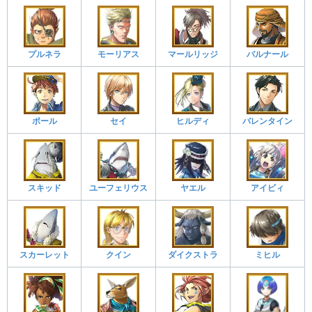
プルネラ
モーリアス
マールリッジ
バルナール
ポール
セイ
ヒルディ
バレンタイン
スキッド
ユーフェリウス
ヤエル
アイビィ
スカーレット
クイン
ダイクストラ
ミヒル