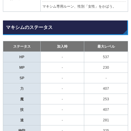
マキシム専用ルーン、性別「女性」をかばう。
マキシムのステータス
ステータス
加入時
最大レベル
HP
-
537
MP
-
230
SP
-
-
力
-
407
魔
-
253
技
-
407
速
-
281
物防
-
325