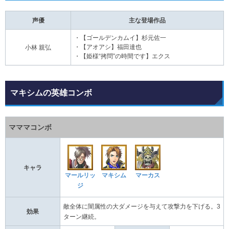
声優
主な登場作品
・【ゴールデンカムイ】杉元佐一
・【アオアシ】福田達也
小林 親弘
・【姫様“拷問”の時間です】エクス
マキシムの英雄コンボ
マママコンボ
キャラ
マールリッ
マキシム
マーカス
ジ
敵全体に闇属性の大ダメージを与えて攻撃力を下げる。3
効果
ターン継続。