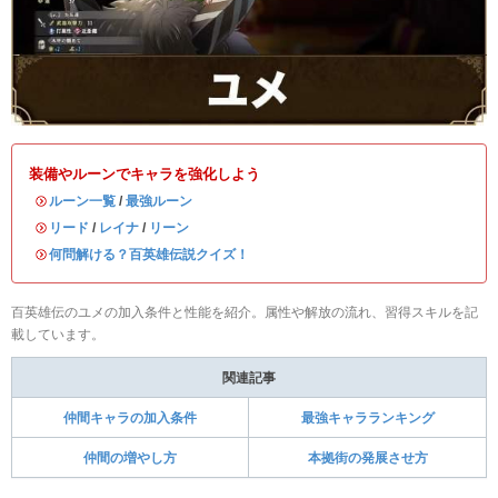
装備やルーンでキャラを強化しよう
・
ルーン一覧
/
最強ルーン
・
リード
/
レイナ
/
リーン
・
何問解ける？百英雄伝説クイズ！
百英雄伝のユメの加入条件と性能を紹介。属性や解放の流れ、習得スキルを記
載しています。
関連記事
仲間キャラの加入条件
最強キャラランキング
仲間の増やし方
本拠街の発展させ方