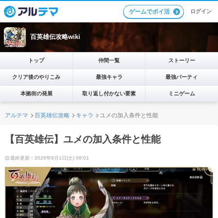
ログイン
ゲームでポイ活
百英雄伝攻略wiki
トップ
仲間一覧
ストーリー
クリア後のやりこみ
最強キャラ
最強パーティ
本拠街の発展
取り返し付かない要素
ミニゲーム
アルテマ
百英雄伝攻略
キャラ
ユメの加入条件と性能
【百英雄伝】ユメの加入条件と性能
最終更新：2026年8月1日(土) 08:01