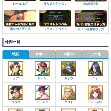
レベル上げ
取り返し付かない
建築設計室
素材の入手方法
ファストトラベル
カバン容量増やし方
仲間一覧
戦闘
サポート
本拠街
その他
ノア
リャン
ガオウ
ミオ
ユウゴ
ユースケ
クロト
フランチェスカ