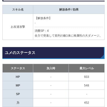
スキル名
解放条件 / 効果
【解放条件】
-
お友達攻撃
消費SP：4
全力で突進して前列の敵1体に格属性の大ダメージ。
ユメのステータス
ステータス
加入時
最大レベル
HP
-
933
MP
-
548
SP
-
-
力
-
452