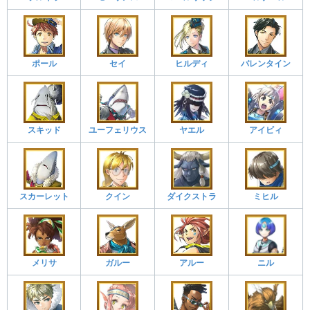
ポール
セイ
ヒルディ
バレンタイン
スキッド
ユーフェリウス
ヤエル
アイビィ
スカーレット
クイン
ダイクストラ
ミヒル
メリサ
ガルー
アルー
ニル