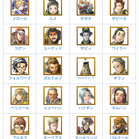
メロール
ユメ
サビーネ
ギギナ
コゲン
ユーテッド
ザビィ
ワイラー
フォルワード
ガルドルフ
ギラン
キャルラトーラ
ペリエール
リューハン
ハクギン
ヨルハン
プルネラ
モーリアス
マールリッジ
バルナール