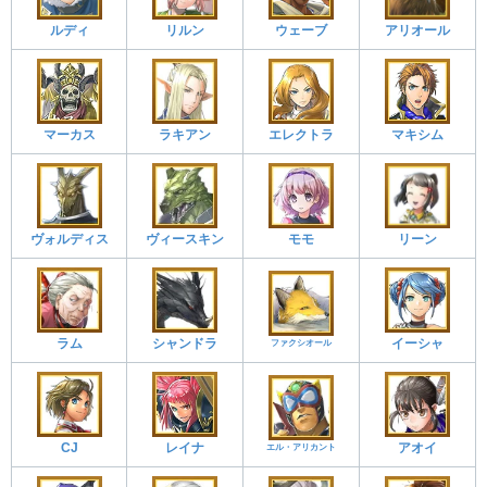
ルディ
リルン
ウェーブ
アリオール
マーカス
ラキアン
エレクトラ
マキシム
ヴォルディス
ヴィースキン
モモ
リーン
ラム
シャンドラ
イーシャ
ファクシオール
CJ
レイナ
アオイ
エル・アリカント