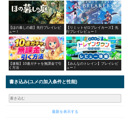
【ほの暮しの庭】先行プレイレビ
【リミットゼロブレイカーズ】先
ュー！
行プレイレビュー！
【速報】10連ガチャを無課金で引
【みんなのトレイン】プレイレビ
く方法
ュー！
書き込み
(ユメの加入条件と性能)
最新を表示する