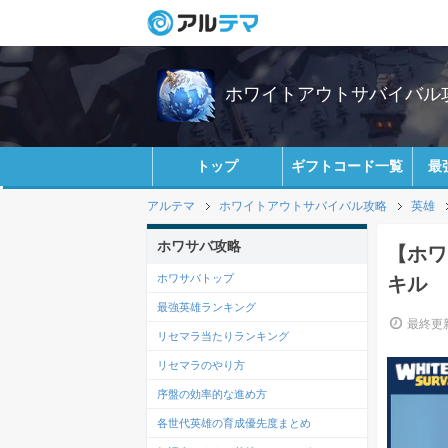
ホワイトアウトサバイバル攻略
トップ
ギフトコード一覧
最
アルテマ
ホワイトアウトサバイバル攻略
英雄
ホワサバ攻略
【ホワ
ホワサバトップ
キル
最強英雄ランキング
最終更新
リセマラ当たりランキング
リセマラのやり方
序盤の効率的な進め方
各世代英雄の育成優先度まとめ