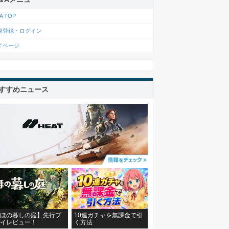
A TOP
規登録・ログイン
イページ
すすめニュース
ほの暮しの庭】先行プ
10連ガチャを無課金で引
イレビュー！
く方法