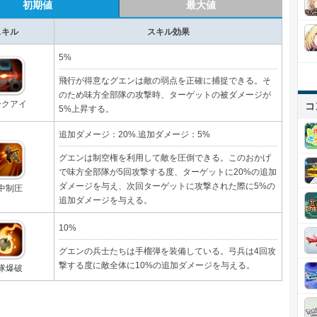
初期値
最大値
スキル
スキル効果
5%
飛行が得意なグエンは敵の弱点を正確に捕捉できる。そ
のため味方全部隊の攻撃時、ターゲットの被ダメージが
ークアイ
コ
5%上昇する。
追加ダメージ：20%.追加ダメージ：5%
グエンは制空権を利用して敵を圧倒できる。このおかげ
で味方全部隊が5回攻撃する度、ターゲットに20%の追加
ダメージを与え、次回ターゲットに攻撃された際に5%の
中制圧
追加ダメージを与える。
10%
グエンの兵士たちは手榴弾を装備している。弓兵は4回攻
撃する度に敵全体に10%の追加ダメージを与える。
隊爆破