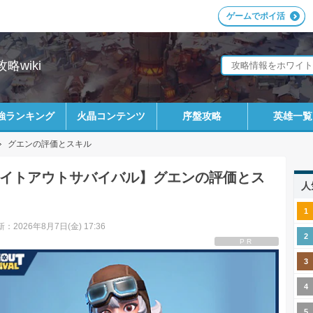
ゲームでポイ活
wiki
強ランキング
火晶コンテンツ
序盤攻略
英雄一覧
グエンの評価とスキル
イトアウトサバイバル】グエンの評価とス
人
：2026年8月7日(金) 17:36
PR