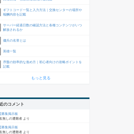
ギフトコード一覧と入力方法｜交換センターの場所や
報酬内容を記載
サーバー経過日数の確認方法と各種コンテンツがいつ
解放されるか
傭兵の名誉とは
英雄一覧
序盤の効率的な進め方｜初心者向けの攻略ポイントを
記載
もっと見る
近のコメント
盟募集掲示板
名無しの遭難者
より
盟募集掲示板
名無しの遭難者
より