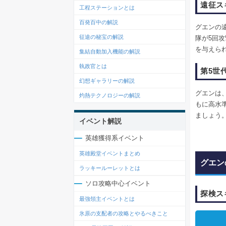
遠征ス
工程ステーションとは
百発百中の解説
グエンの
征途の秘宝の解説
隊が5回攻
を与えら
集結自動加入機能の解説
執政官とは
第5世
幻想ギャラリーの解説
グエンは
灼熱テクノロジーの解説
もに高水
ましょう
イベント解説
英雄獲得系イベント
英雄殿堂イベントまとめ
グエン
ラッキールーレットとは
ソロ攻略中心イベント
探検ス
最強領主イベントとは
氷原の支配者の攻略とやるべきこと