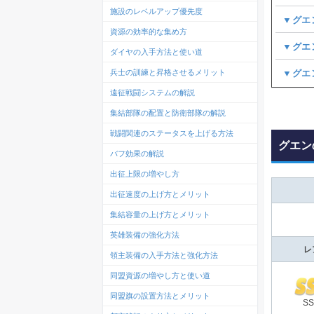
施設のレベルアップ優先度
▼グエ
資源の効率的な集め方
▼グエ
ダイヤの入手方法と使い道
▼グエ
兵士の訓練と昇格させるメリット
遠征戦闘システムの解説
集結部隊の配置と防衛部隊の解説
戦闘関連のステータスを上げる方法
グエン
バフ効果の解説
出征上限の増やし方
出征速度の上げ方とメリット
集結容量の上げ方とメリット
英雄装備の強化方法
レ
領主装備の入手方法と強化方法
同盟資源の増やし方と使い道
同盟旗の設置方法とメリット
S