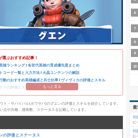
が選ぶおすすめ記事！
英雄ランキング
/
各世代英雄の育成優先度まとめ
トコード一覧と入力方法
/
火晶コンテンツの解説
行動のおすすめ英雄編成と兵士比率
/
ヴィヴィカの評価とスキル
もっと見る
テラの評価とスキル
/
ハンクの評価とスキル
ウト・サバイバル(ホワサバ)のグエンの評価とスキルを紹介しています。
最
い点や兵種、護衛数、ステータスを記載しています。
同
に
同
ンの評価とステータス
に