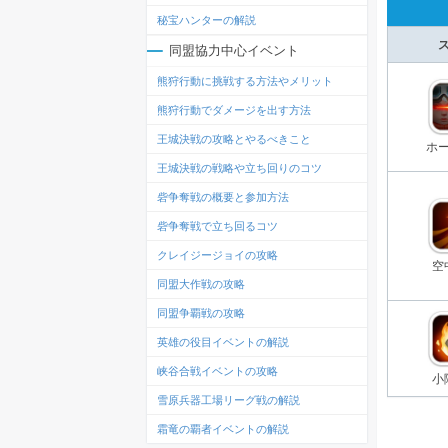
秘宝ハンターの解説
同盟協力中心イベント
熊狩行動に挑戦する方法やメリット
熊狩行動でダメージを出す方法
王城決戦の攻略とやるべきこと
ホ
王城決戦の戦略や立ち回りのコツ
砦争奪戦の概要と参加方法
砦争奪戦で立ち回るコツ
クレイジージョイの攻略
空
同盟大作戦の攻略
同盟争覇戦の攻略
英雄の役目イベントの解説
峡谷合戦イベントの攻略
小
雪原兵器工場リーグ戦の解説
霜竜の覇者イベントの解説