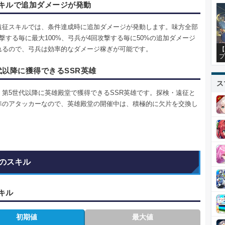
キルで追加ダメージが発動
遠征スキルでは、条件達成時に追加ダメージが発動します。味方全部
撃する毎に最大100%、弓兵が4回攻撃する毎に50%の追加ダメージ
れるので、弓兵は効率的なダメージ稼ぎが可能です。
【
プ
代以降に獲得できるSSR英雄
ス
、第5世代以降に英雄殿堂で獲得できるSSR英雄です。探検・遠征と
準のアタッカーなので、英雄殿堂の開催中は、積極的に欠片を交換し
。
のスキル
キル
初期値
最大値