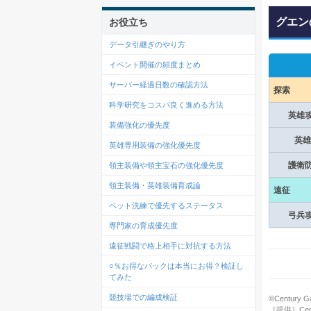
グエン
お役立ち
データ引継ぎのやり方
イベント開催の頻度まとめ
サーバー経過日数の確認方法
探索
科学研究をコスパ良く進める方法
英雄
装備強化の優先度
英雄
英雄専用装備の強化優先度
護衛
領主装備や領主宝石の強化優先度
領主装備・英雄装備育成論
遠征
ペット洗練で優先するステータス
弓兵
専門家の育成優先度
遠征戦闘で格上相手に対抗する方法
○％お得なパックは本当にお得？検証し
てみた
競技場での編成検証
©Century Ga
［提供］Cent