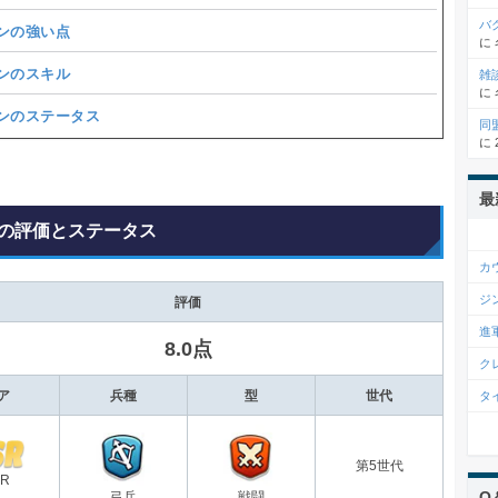
バ
ンの強い点
に
ンのスキル
雑
に
ンのステータス
同
に
最
の評価とステータス
カ
ジ
評価
進
8.0点
ク
ア
兵種
型
世代
タ
第5世代
SR
Q
弓兵
戦闘