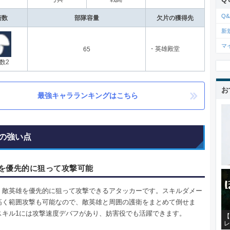
Q&
衛数
部隊容量
欠片の獲得先
新
マ
・英雄殿堂
65
数2
お
最強キャラランキングはこちら
の強い点
を優先的に狙って攻撃可能
、敵英雄を優先的に狙って攻撃できるアタッカーです。スキルダメー
高く範囲攻撃も可能なので、敵英雄と周囲の護衛をまとめて倒せま
スキル1には攻撃速度デバフがあり、妨害役でも活躍できます。
【
レ