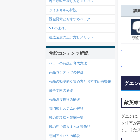
都市移転のやり方とメリット
タイルキルの解説
護
課金要素とおすすめパック
VIPの上げ方
建造速度の上げ方とメリット
護衛
常設コンテンツ解説
ペットの解説と育成方法
火晶コンテンツの解説
火晶の効率的な集め方とおすすめ消費先
グエン
戦争学園の解説
火晶深度探検の解説
敵英雄
専門家システムの解説
グエンは
暁の島攻略と報酬一覧
ジ倍率が
暁の島で購入すべき装飾品
す。また
雪国アルバムの解説