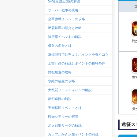
SvS(最強王国)の解説
サーバー戦争の攻略
全軍参戦イベントの攻略
燃霜鉱区の紹介と攻略
除雪隊イベントの解説
砲
傭兵の名誉とは
軍備競技で効率よくポイントを稼ぐコツ
士官計画の解説とポイントの獲得条件
野獣駆逐の攻略
空
氷結の秘宝の攻略
大乱闘フェスティバルの解説
夢幻追憶の解説
王国移民イベントとは
天
観光シアターの解説
遠征ス
氷火戦歌リーグの解説
カラフルかき氷屋イベントの解説