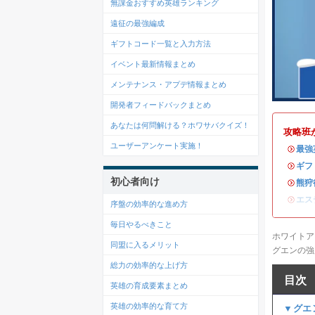
無課金おすすめ英雄ランキング
遠征の最強編成
ギフトコード一覧と入力方法
イベント最新情報まとめ
メンテナンス・アプデ情報まとめ
開発者フィードバックまとめ
あなたは何問解ける？ホワサバクイズ！
攻略班
ユーザーアンケート実施！
・
最強
・
ギフ
初心者向け
・
熊狩
・
エス
序盤の効率的な進め方
毎日やるべきこと
ホワイトア
同盟に入るメリット
グエンの強
総力の効率的な上げ方
目次
英雄の育成要素まとめ
英雄の効率的な育て方
▼グエ