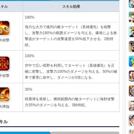
スキル
スキル効果
180%
強力な火力で後列の敵ターゲット（英雄優先）を砲撃
し、攻撃力180%の範囲ダメージを与える。爆発による衝
撃波がターゲットの攻撃速度を50%低下させる。2秒持
火砲撃
続。
100%
空中で広い視野を利用してターゲット（英雄優先）を正
確に射撃し、攻撃力100%のダメージを与える。50%の確
中狙撃
率で要害に命中し、ダメージが2倍になる。
35%
焼夷弾を発射し、燃焼範囲内の敵ターゲットに毎秒攻撃
力35%のダメージを与える。3秒持続。
火降臨
キル