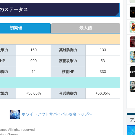
のステータス
初期値
最大値
攻撃力
159
英雄防御力
133
HP
999
護衛攻撃力
53
防御力
44
護衛HP
333
攻撃力
+56.05%
弓兵防御力
+56.05%
ホワイトアウトサバイバル攻略トップへ
ア
mes All rights reserved.
ury Games