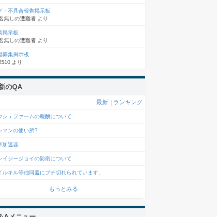
グ・不具合報告掲示板
名無しの遭難者
より
談掲示板
名無しの遭難者
より
盟募集掲示板
2510
より
新のQA
最新
|
ランキング
ウシェファームの報酬について
ンマンの使い所?
軍加速器
レイジージョイの防衛について
イルキル等他同盟にブチ切れられています。
もっとみる
＆Aメニュー