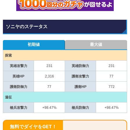
ソニヤのステータス
初期値
最大値
探索
英雄攻撃力
231
英雄防御力
231
英雄HP
2,316
護衛攻撃力
77
護衛防御力
77
護衛HP
772
遠征
槍兵攻撃力
+98.47%
槍兵防御力
+98.47%
無料でダイヤをGET！