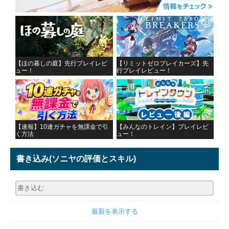
【ほの暮しの庭】先行プレイレビ
【リミットゼロブレイカーズ】先
ュー！
行プレイレビュー！
【速報】10連ガチャを無課金で引
【みんなのトレイン】プレイレビ
く方法
ュー！
書き込み
(ソニヤの評価とスキル)
最新を表示する