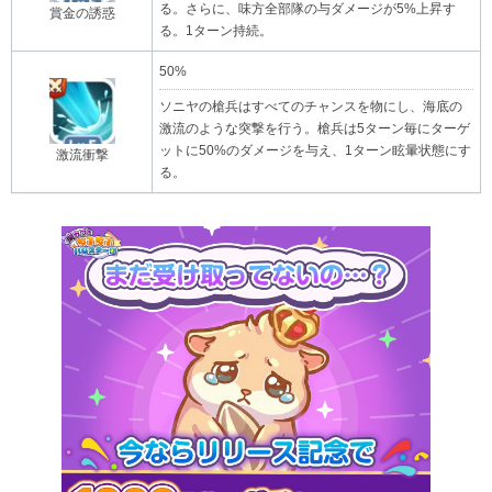
る。さらに、味方全部隊の与ダメージが5%上昇す
賞金の誘惑
る。1ターン持続。
50%
ソニヤの槍兵はすべてのチャンスを物にし、海底の
激流のような突撃を行う。槍兵は5ターン毎にターゲ
ットに50%のダメージを与え、1ターン眩暈状態にす
激流衝撃
る。