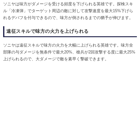
ソニヤは味方がダメージを受ける頻度を下げられる英雄です。探検スキ
ル「冷凍弾」でターゲット周辺の敵に対して攻撃速度を最大15%下げら
れるデバフを付与できるので、味方が倒されるまでの猶予が伸びます。
遠征スキルで味方の火力を上げられる
ソニヤは遠征スキルで味方の火力を大幅に上げられる英雄です。味方全
部隊の与ダメージを無条件で最大20%、槍兵が2回攻撃する度に最大25%
上げられるので、大ダメージで敵を素早く撃破できます。