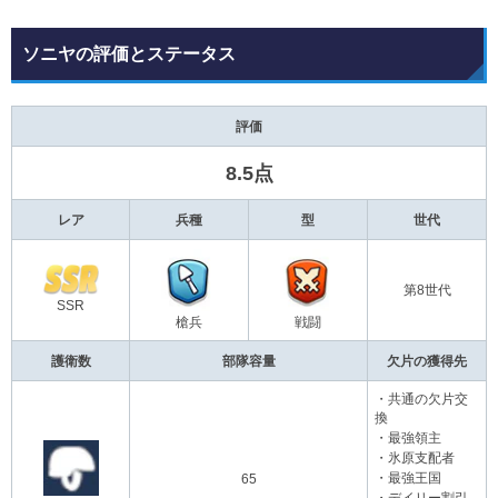
ソニヤの評価とステータス
評価
8.5点
レア
兵種
型
世代
第8世代
SSR
槍兵
戦闘
護衛数
部隊容量
欠片の獲得先
・共通の欠片交
換
・最強領主
・氷原支配者
・最強王国
65