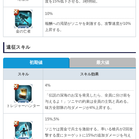
度を15%低下させる。3秒持続。
10%
報酬への渇望がソニヤを刺激する。攻撃速度が10%
上昇する。
金の亡者
遠征スキル
初期値
最大値
スキル
スキル効果
4%
「伝説の深海のお宝を発見したら、全員に分け前を
与えるよ！」ソニヤの約束は全員の士気と高める。
トレジャーハンター
味方全部隊の与ダメージが4%上昇する。
15%,5%
ソニヤは賞金で兵士を激励する。率いる槍兵が2回攻
撃する度にターゲットに15%の追加ダメージを与え