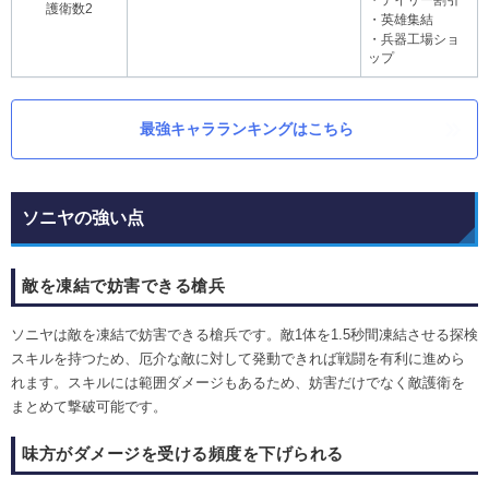
・デイリー割引
護衛数2
・英雄集結
・兵器工場ショ
ップ
最強キャラランキングはこちら
ソニヤの強い点
敵を凍結で妨害できる槍兵
ソニヤは敵を凍結で妨害できる槍兵です。敵1体を1.5秒間凍結させる探検
スキルを持つため、厄介な敵に対して発動できれば戦闘を有利に進めら
れます。スキルには範囲ダメージもあるため、妨害だけでなく敵護衛を
まとめて撃破可能です。
味方がダメージを受ける頻度を下げられる