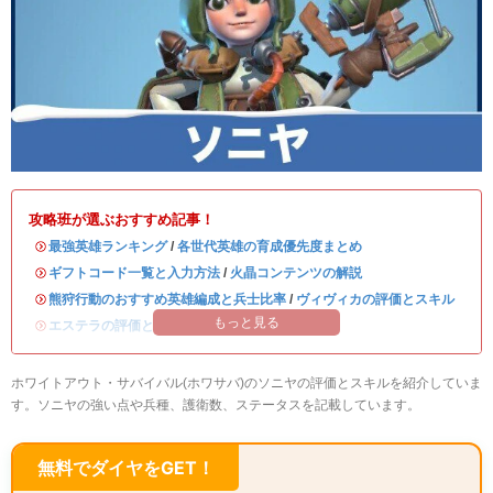
攻略班が選ぶおすすめ記事！
・
最強英雄ランキング
/
各世代英雄の育成優先度まとめ
・
ギフトコード一覧と入力方法
/
火晶コンテンツの解説
・
熊狩行動のおすすめ英雄編成と兵士比率
/
ヴィヴィカの評価とスキル
もっと見る
・
エステラの評価とスキル
/
ハンクの評価とスキル
ホワイトアウト・サバイバル(ホワサバ)のソニヤの評価とスキルを紹介していま
す。ソニヤの強い点や兵種、護衛数、ステータスを記載しています。
無料でダイヤをGET！