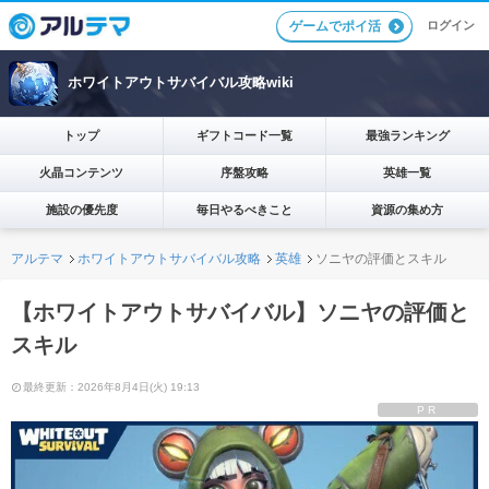
ログイン
ゲームでポイ活
ホワイトアウトサバイバル攻略wiki
トップ
ギフトコード一覧
最強ランキング
火晶コンテンツ
序盤攻略
英雄一覧
施設の優先度
毎日やるべきこと
資源の集め方
アルテマ
ホワイトアウトサバイバル攻略
英雄
ソニヤの評価とスキル
【ホワイトアウトサバイバル】ソニヤの評価と
スキル
最終更新：2026年8月4日(火) 19:13
PR